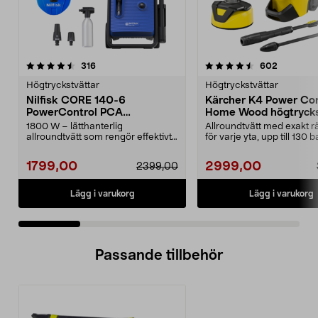
4.5 av 5 stjärnor
recensioner
4.5 av 5 stjärnor
recension
316
602
Högtryckstvättar
Högtryckstvättar
Nilfisk CORE 140-6
Kärcher K4 Power Con
PowerControl PCA
Home Wood högtrycks
högtryckstvätt
1800 W – lätthanterlig
Allroundtvätt med exakt rä
allroundtvätt som rengör effektivt
för varje yta, upp till 130 b
med bara vatten. Nilfi...
Kärcher K4 P...
1799,00
2999,00
2399,00
Lägg i varukorg
Lägg i varukorg
Passande tillbehör