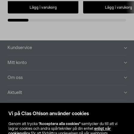
Lägg i varukorg
Lägg i varukorg
Sidfot
Kundservice
Mitt konto
Om oss
Aktuellt
Våra bolag
Vi på Clas Ohlson använder cookies
Hitta butik
Genom att trycka
”Acceptera alla cookies”
samtycker du till att vi
lagrar cookies och andra spårtekniker på din enhet
enligt vår
cookiepolicy
för att förbättra upplevelsen på vår webbplats,