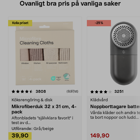
Ovanligt bra pris på vanliga saker
Kolla priset
-25%
4.0av 5 stjärnor
recensioner
4.5av 5 stjärnor
recensio
3808
3251
(9,97/st)
Köksrengöring & disk
Klädvård
Mikrofiberduk 32 x 31 cm, 4-
Noppborttagare batter
pack
Vårda kläder och andra tex
ta bort noppor och ludd.
Aftonbladets "självklara favorit” i
Noppborttagaren fräs...
test av d...
Utförande:
Grå/beige
39,90
149,90