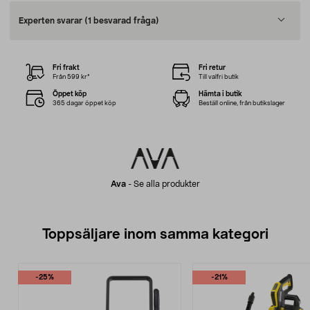
Experten svarar
(1 besvarad fråga)
Fri frakt
Fri retur
Från 599 kr*
Till valfri butik
Öppet köp
Hämta i butik
365 dagar öppet köp
Beställ online, från butikslager
Ava
-
Se alla produkter
Toppsäljare inom samma kategori
-25%
-21%