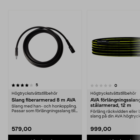
recensioner
5
recensioner
0
0.0av 5 stjärnor
Högtryckstvättstillbehör
Högtryckstvättstillbehör
Slang fiberarmerad 8 m AVA
AVA förlängningsslan
stålarmerad, 12 m
Slang med han- och honkoppling.
Passar som förlängningsslang till
Förläng räckvidden eller b
alla AVA högtr...
slang på din AVA högtryck
AVA förlän...
579,00
999,00