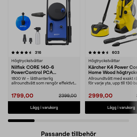
4.5 av 5 stjärnor
recensioner
4.5 av 5 stjärnor
recension
316
603
Högtryckstvättar
Högtryckstvättar
Nilfisk CORE 140-6
Kärcher K4 Power Con
PowerControl PCA
Home Wood högtrycks
högtryckstvätt
1800 W – lätthanterlig
Allroundtvätt med exakt rä
allroundtvätt som rengör effektivt
för varje yta, upp till 130 b
med bara vatten. Nilfi...
Kärcher K4 P...
1799,00
2999,00
2399,00
Lägg i varukorg
Lägg i varukorg
Passande tillbehör