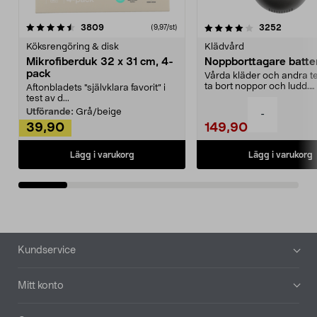
4.0av 5 stjärnor
recensioner
4.5av 5 stjärnor
recensio
3809
3252
(9,97/st)
Köksrengöring & disk
Klädvård
Mikrofiberduk 32 x 31 cm, 4-
Noppborttagare batter
pack
Vårda kläder och andra tex
ta bort noppor och ludd.
Aftonbladets "självklara favorit” i
Noppborttagaren fräs...
test av d...
Utförande:
Grå/beige
-
39,90
149,90
Lägg i varukorg
Lägg i varukorg
Sidfot
Kundservice
Mitt konto