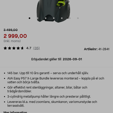
3 499,00
2 999,00
(inkl. moms)
4.7
(
35
)
Artikelnr:
41-2841
Erbjudandet gäller till
2026-09-01
145 bar. Upp till 10 års garanti – serva och underhåll själv.
AVA Easy P57 X-Large Bundle levereras monterad – koppla på el och
vatten och börja tvätta.
Gör effektivt rent stenläggningar, altaner, bilar, båtar och
trädgårdsmöbler.
3-cylindrig metallpump håller längre och presterar pålitligt.
Levereras bl.a. med zoomlans, skumkanon, variomunstycke och
terrasstvätt.
Mer information