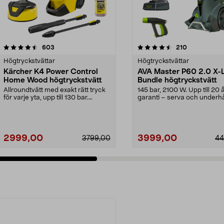
4.5 av 5 stjärnor
recensioner
4.0 av 5 stjärnor
recensioner
603
210
Högtryckstvättar
Högtryckstvättar
Kärcher K4 Power Control
AVA Master P60 2.0 X-
Home Wood högtryckstvätt
Bundle högtryckstvätt
Allroundtvätt med exakt rätt tryck
145 bar, 2100 W. Upp till 20 
för varje yta, upp till 130 bar.
garanti – serva och underhå
Kärcher K4 P...
själv. AVA Master...
2999,00
3999,00
3799,00
44