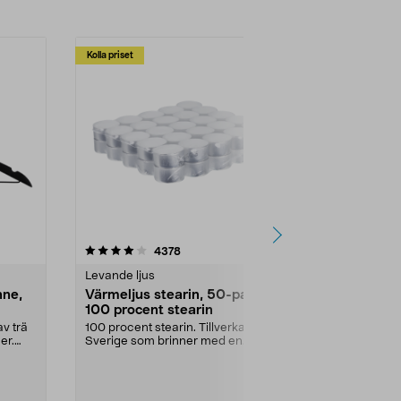
Kolla priset
Multibuy
4.5av 5 stjärnor
recensioner
4.5
4378
2
Levande ljus
Rengöringsm
nne,
Värmeljus stearin, 50-pack,
Bikarbonat
100 procent stearin
Ett allsidigt 
städning och 
v trä
100 procent stearin. Tillverkade i
ute. Städa med
er.
Sverige som brinner med en
vacker och sotfri ...