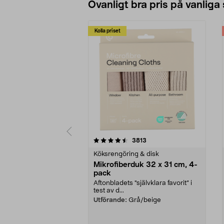
Ovanligt bra pris på vanliga
Kolla priset
5av 5 stjärnor
4.0av 5 stjärnor
recensioner
3813
Köksrengöring & disk
Mikrofiberduk 32 x 31 cm, 4-
pack
Aftonbladets "självklara favorit” i
test av d...
Utförande:
Grå/beige