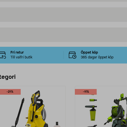
Fri retur
Öppet köp
Till valfri butik
365 dagar öppet köp
tegori
-21%
-11%