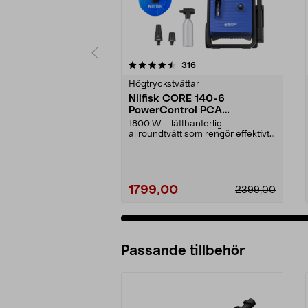
5 av 5 stjärnor
4.5 av 5 stjärnor
recensioner
316
Högtryckstvättar
Nilfisk CORE 140-6
PowerControl PCA
högtryckstvätt
1800 W – lätthanterlig
allroundtvätt som rengör effektivt
med bara vatten. Nilfi...
1799,00
2399,00
Passande tillbehör