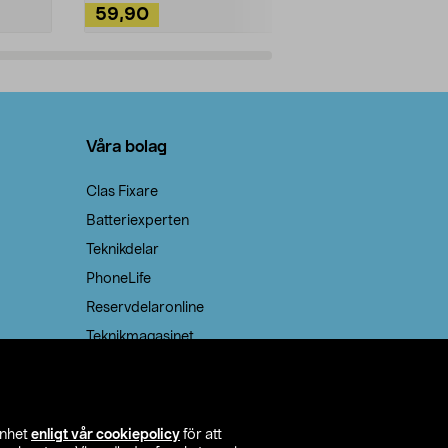
59,90
49,90
Lägg i varukorg
Lägg
Våra bolag
Clas Fixare
Batteriexperten
Teknikdelar
PhoneLife
Reservdelaronline
Teknikmagasinet
enhet
enligt vår cookiepolicy
för att