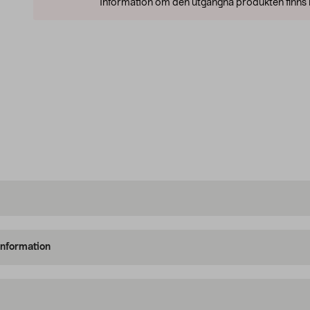
Information om den utgångna produkten finns l
information