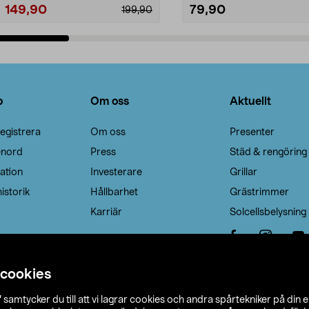
149,90
79,90
199,90
Lägg i varukorg
Lägg i varukorg
o
Om oss
Aktuellt
egistrera
Om oss
Presenter
enord
Press
Städ & rengöring
ation
Investerare
Grillar
istorik
Hållbarhet
Grästrimmer
Karriär
Solcellsbelysning
 cookies
”
samtycker du till att vi lagrar cookies och andra spårtekniker på din 