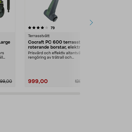
4.5 av 5 stjärnor
recensioner
4.5
79
8
Terrasstvätt
Terrasstvätt
Large
Cocraft PC 600 terrasstvätt
Kärcher PCL
roterande borstar, elektrisk
med borstar
års
Prisvärd och effektiv altantvätt för
Elektrisk terr
ll
rengöring av trätrall och
roterande bor
komposittrall. Co...
att rengöra din
999,00
2599,00
99,00
1399,00