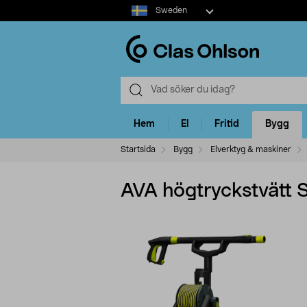
Select
Sweden
market
Hem
El
Fritid
Bygg
Startsida
Bygg
Elverktyg & maskiner
AVA högtryckstvätt 