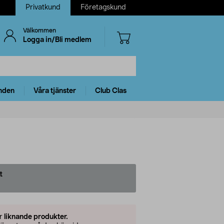
Privatkund
Företagskund
Välkommen
Logga in/Bli medlem
nden
Våra tjänster
Club Clas
t
er
liknande produkter.