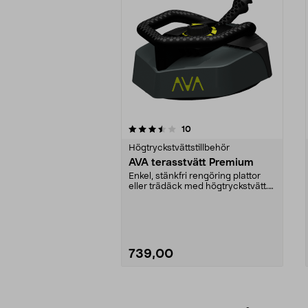
5av 5 stjärnor
5.0av 5 stjärnor
recensioner
10
Högtryckstvättstillbehör
AVA terasstvätt Premium
Enkel, stänkfri rengöring plattor
eller trädäck med högtryckstvätt.
AVA terrasst...
739,00
Lägg i varukorg