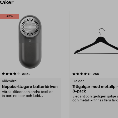
 saker
-25%
4.5av 5 stjärnor
recensioner
4.0av 5 stjärnor
recensioner
3252
256
Klädvård
Galgar
Noppborttagare batteridriven
Trägalgar med metallpi
8-pack
Vårda kläder och andra textilier –
ta bort noppor och ludd.
Elegant och gedigen galge a
Noppborttagaren fräs...
och metall – finns i flera färg
Galge med sv...