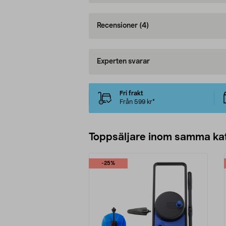
Recensioner
(4)
Experten svarar
Fri frakt
Från 599 kr*
Toppsäljare inom samma ka
-25%