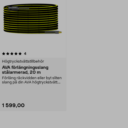
recensioner
4
Högtryckstvättstillbehör
AVA förlängningsslang
stålarmerad, 20 m
Förläng räckvidden eller byt sliten
slang på din AVA högtryckstvätt.
AVA förläng...
1 599,00
Lägg i varukorg