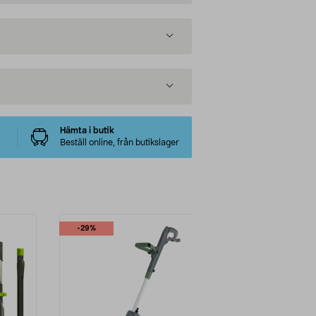
Hämta i butik
Beställ online, från butikslager
-29%