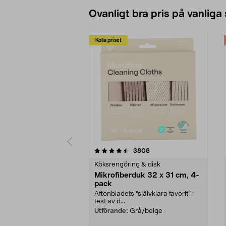
Ovanligt bra pris på vanliga
Kolla priset
5av 5 stjärnor
4.0av 5 stjärnor
recensioner
3808
Köksrengöring & disk
Mikrofiberduk 32 x 31 cm, 4-
pack
Aftonbladets "självklara favorit” i
test av d...
Utförande:
Grå/beige