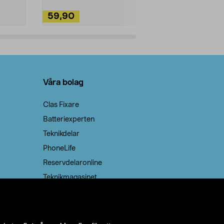
59,90
49,90
Lägg i varukorg
Lägg
Våra bolag
Clas Fixare
Batteriexperten
Teknikdelar
PhoneLife
Reservdelaronline
Teknikmagasinet