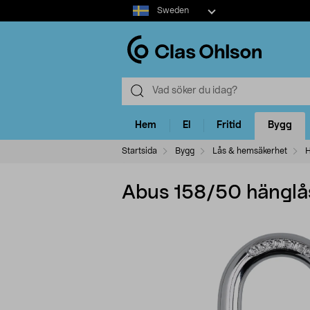
Select
Sweden
market
Hem
El
Fritid
Bygg
Startsida
Bygg
Lås & hemsäkerhet
H
Abus 158/50 hänglå