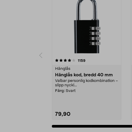
0 av 5 stjärnor
4.0 av 5 stjärnor
recensioner
1159
Hänglås
Hänglås kod, bredd 40 mm
Valbar personlig kodkombination –
slipp nyckl...
Färg:
Svart
79,90