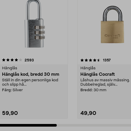
4.5 av 5 stjärnor
recensioner
4.0 av 5 stjärnor
recensioner
2593
1357
Hänglås
Hänglås
Hänglås kod, bredd 30 mm
Hänglås Cocraft
Ställ in din egen personliga kod
Låshus av massiv mässing.
och slipp hå...
Dubbelreglad, själv...
Färg:
Silver
Bredd:
30 mm
59,90
49,90