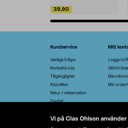
39,90
Lägg i varukorg
Sidfot
Kundservice
Mitt kont
Vanliga frågor
Logga in/R
Kontakta oss
Glömt lös
Tillgänglighet
Min inform
Köpvillkor
Min orderh
Retur / reklamation
Elavfall
Cookie policy
Leveransalternativ
Vi på Clas Ohlson använder