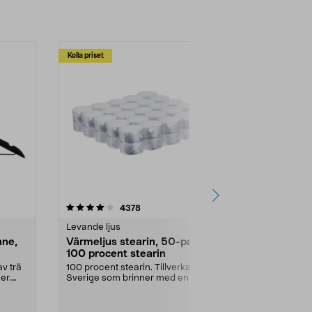
Kolla priset
Multibuy
4.5av 5 stjärnor
recensioner
4.5
4378
2
Levande ljus
Rengöringsm
nne,
Värmeljus stearin, 50-pack,
Bikarbonat
100 procent stearin
Ett allsidigt 
städning och 
v trä
100 procent stearin. Tillverkade i
ute. Städa med
er.
Sverige som brinner med en
vacker och sotfri ...