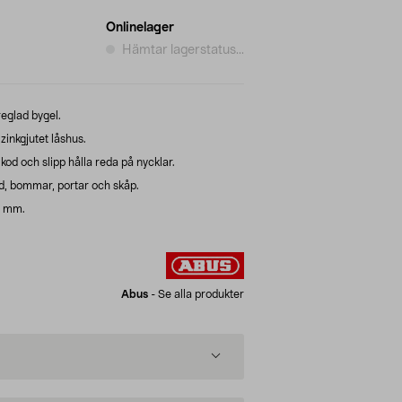
Onlinelager
Hämtar lagerstatus...
eglad bygel.
inkgjutet låshus.
a kod och slipp hålla reda på nycklar.
åd, bommar, portar och skåp.
8 mm.
Abus
-
Se alla produkter