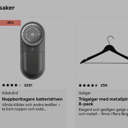
 saker
-25%
4.5av 5 stjärnor
recensioner
4.0av 5 stjärnor
recensioner
3251
256
Klädvård
Galgar
Noppborttagare batteridriven
Trägalgar med metallpi
8-pack
Vårda kläder och andra textilier –
ta bort noppor och ludd.
Elegant och gedigen galge a
Noppborttagaren fräs...
och metall – finns i flera färg
Galge med sv...