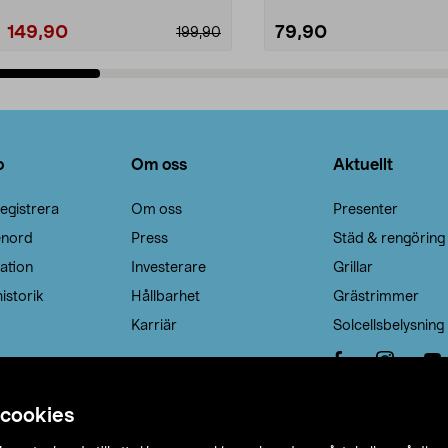
149,90
79,90
199,90
Lägg i varukorg
Lägg i varukorg
o
Om oss
Aktuellt
egistrera
Om oss
Presenter
enord
Press
Städ & rengöring
ation
Investerare
Grillar
istorik
Hållbarhet
Grästrimmer
Karriär
Solcellsbelysning
 cookies