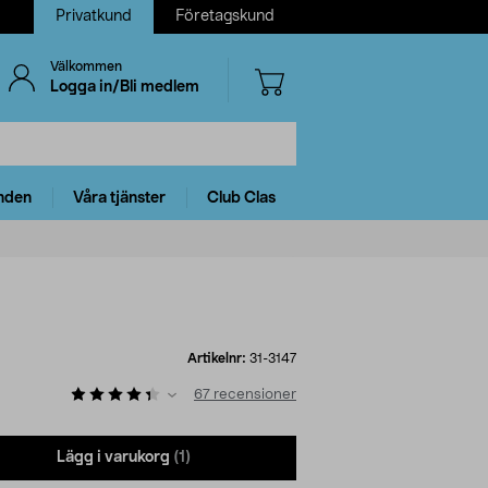
Privatkund
Företagskund
Välkommen
Logga in/Bli medlem
nden
Våra tjänster
Club Clas
Artikelnr:
31-3147
67
recensioner
Lägg i varukorg
(1)