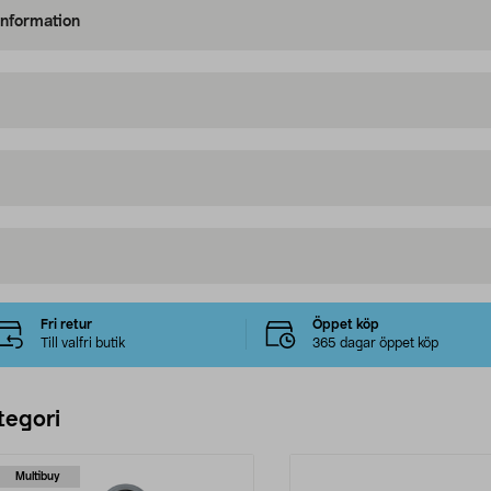
information
Fri retur
Öppet köp
Till valfri butik
365 dagar öppet köp
tegori
Multibuy