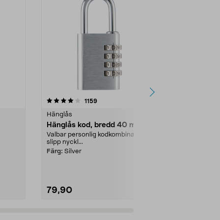
4.0 av 5 stjärnor
recensioner
4.5
1159
1
Hänglås
Hänglås
Hänglås kod, bredd 40 mm
Abus hängl
bredd 40 
Valbar personlig kodkombination –
slipp nyckl...
Lätt och tåli
siffrig kod – 
Färg:
Silver
Abus 145/40 – 
79,90
199,90