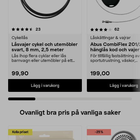
4.0 av 5 stjärnor
recensioner
4.0 av 5 stjärnor
recensione
23
62
Cykellås
Låskättingar & vajrar
Låsvajer cykel och utemöbler
Abus CombiFlex 201
svart, 8 mm, 2,5 meter
hänglås kod och vaje
Lås ihop flera cyklar eller lås
För tillfällig fastsättning av
barnvagn eller utemöbler på ett
sportutrustning, väskor,
enkelt och säker...
barnvagnar etc. Abus Com
99,90
199,00
Lägg i varukorg
Lägg i varukorg
Ovanligt bra pris på vanliga saker
Kolla priset
-25%