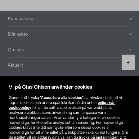
Sidfot
Kundservice
Mitt konto
Om oss
Product
+
Aktuellt
quantity
Våra bolag
Vi på Clas Ohlson använder cookies
Hitta butik
Genom att trycka
”Acceptera alla cookies”
samtycker du till att vi
lagrar cookies och andra spårtekniker på din enhet
enligt vår
cookiepolicy
för att förbättra upplevelsen på vår webbplats,
SE
NO
FI
analysera webbplatsens användning samt anpassa våra
marknadsföringsinsatser. Vi använder fyra kategorier av cookies:
nödvändiga, funktionella, analys och annonsering. För nödvändiga
cookies krävs inte ditt samtycke eftersom dessa cookies är
nödvändiga för att innehållet på webbplatsen ska kunna fungera. Om
du istället vill skräddarsy dina val kan du trycka på
inställningar
. Ditt