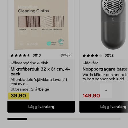
4.0av 5 stjärnor
recensioner
4.5av 5 stjärnor
recensio
3813
3252
(9,97/st)
Köksrengöring & disk
Klädvård
Mikrofiberduk 32 x 31 cm, 4-
Noppborttagare batter
pack
Vårda kläder och andra tex
ta bort noppor och ludd.
Aftonbladets "självklara favorit” i
Noppborttagaren fräs...
test av d...
Utförande:
Grå/beige
-
39,90
149,90
Lägg i varukorg
Lägg i varukorg