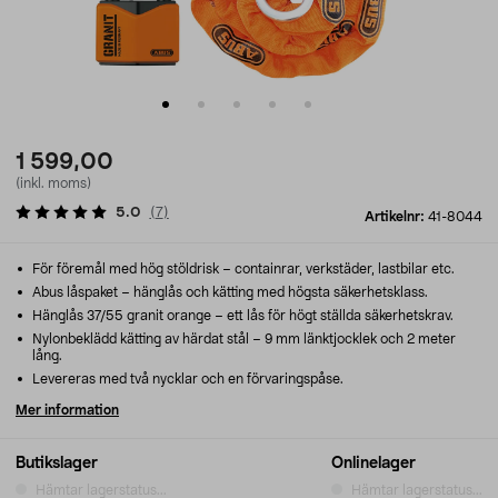
1 599,00
(inkl. moms)
5.0
(
7
)
Artikelnr:
41-8044
För föremål med hög stöldrisk – containrar, verkstäder, lastbilar etc.
Abus låspaket – hänglås och kätting med högsta säkerhetsklass.
Hänglås 37/55 granit orange – ett lås för högt ställda säkerhetskrav.
Nylonbeklädd kätting av härdat stål – 9 mm länktjocklek och 2 meter
lång.
Levereras med två nycklar och en förvaringspåse.
Mer information
Butikslager
Onlinelager
Hämtar lagerstatus...
Hämtar lagerstatus...