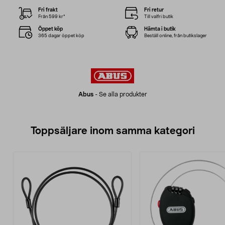
Fri frakt
Fri retur
Från 599 kr*
Till valfri butik
Öppet köp
Hämta i butik
365 dagar öppet köp
Beställ online, från butikslager
Abus
-
Se alla produkter
Toppsäljare inom samma kategori