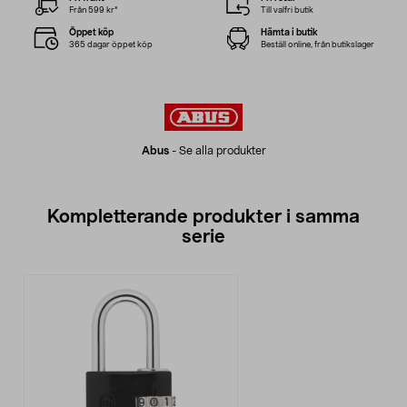
Från 599 kr*
Till valfri butik
Öppet köp
Hämta i butik
365 dagar öppet köp
Beställ online, från butikslager
Abus
-
Se alla produkter
Kompletterande produkter i samma
serie