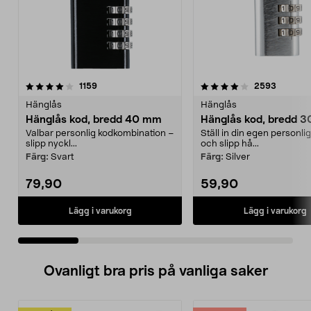
4.0 av 5 stjärnor
recensioner
4.5 av 5 stjärnor
recensio
1159
2593
Hänglås
Hänglås
Hänglås kod, bredd 40 mm
Hänglås kod, bredd 
Valbar personlig kodkombination –
Ställ in din egen personli
slipp nyckl...
och slipp hå...
Färg:
Svart
Färg:
Silver
79,90
59,90
Lägg i varukorg
Lägg i varukorg
Ovanligt bra pris på vanliga saker