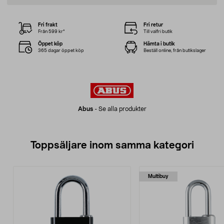
Fri frakt
Fri retur
Från 599 kr*
Till valfri butik
Öppet köp
Hämta i butik
365 dagar öppet köp
Beställ online, från butikslager
Abus
-
Se alla produkter
Toppsäljare inom samma kategori
Multibuy