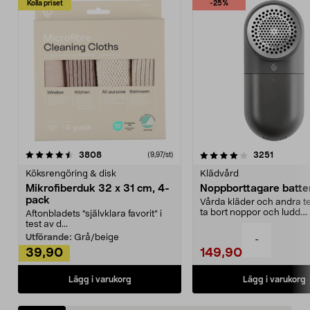
Kolla priset
-25%
4.0av 5 stjärnor
recensioner
4.5av 5 stjärnor
recensio
3808
3251
(9,97/st)
Köksrengöring & disk
Klädvård
Mikrofiberduk 32 x 31 cm, 4-
Noppborttagare batter
pack
Vårda kläder och andra tex
ta bort noppor och ludd.
Aftonbladets "självklara favorit” i
Noppborttagaren fräs...
test av d...
Utförande:
Grå/beige
-
39,90
149,90
Lägg i varukorg
Lägg i varukorg