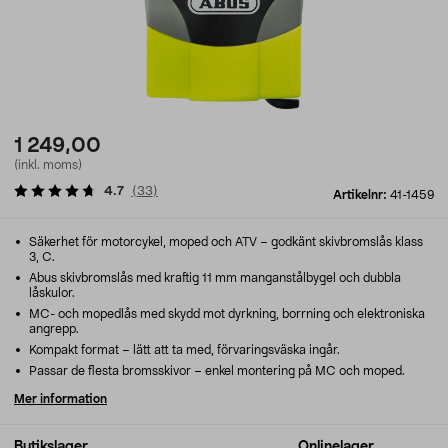
1 249,00
(inkl. moms)
4.7
(
33
)
Artikelnr:
41-1459
Säkerhet för motorcykel, moped och ATV – godkänt skivbromslås klass
3, C.
Abus skivbromslås med kraftig 11 mm manganstålbygel och dubbla
låskulor.
MC- och mopedlås med skydd mot dyrkning, borrning och elektroniska
angrepp.
Kompakt format – lätt att ta med, förvaringsväska ingår.
Passar de flesta bromsskivor – enkel montering på MC och moped.
Mer information
Butikslager
Onlinelager