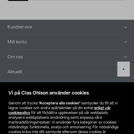
Sidfot
Kundservice
Mitt konto
Om oss
Product
+
Aktuellt
quantity
Våra bolag
Vi på Clas Ohlson använder cookies
Hitta butik
Genom att trycka
”Acceptera alla cookies”
samtycker du till att vi
lagrar cookies och andra spårtekniker på din enhet
enligt vår
cookiepolicy
för att förbättra upplevelsen på vår webbplats,
SE
NO
FI
analysera webbplatsens användning samt anpassa våra
marknadsföringsinsatser. Vi använder fyra kategorier av cookies:
nödvändiga, funktionella, analys och annonsering. För nödvändiga
cookies krävs inte ditt samtycke eftersom dessa cookies är