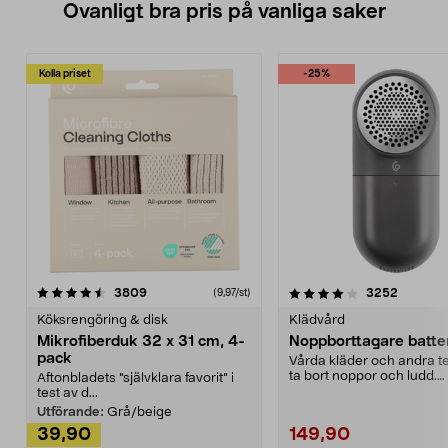
Ovanligt bra pris på vanliga saker
Kolla priset
-25%
4.0av 5 stjärnor
recensioner
4.5av 5 stjärnor
recensio
3809
3252
(9,97/st)
Köksrengöring & disk
Klädvård
Mikrofiberduk 32 x 31 cm, 4-
Noppborttagare batter
pack
Vårda kläder och andra tex
ta bort noppor och ludd.
Aftonbladets "självklara favorit” i
Noppborttagaren fräs...
test av d...
Utförande:
Grå/beige
39,90
149,90