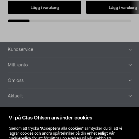
Lägg i varukorg
Lägg i varukorg
Sidfot
Kundservice
Mitt konto
Om oss
Aktuellt
Våra bolag
Vi på Clas Ohlson använder cookies
Hitta butik
Genom att trycka
”Acceptera alla cookies”
samtycker du till att vi
lagrar cookies och andra spårtekniker på din enhet
enligt vår
cookiepolicy
för att förbättra upplevelsen på vår webbplats,