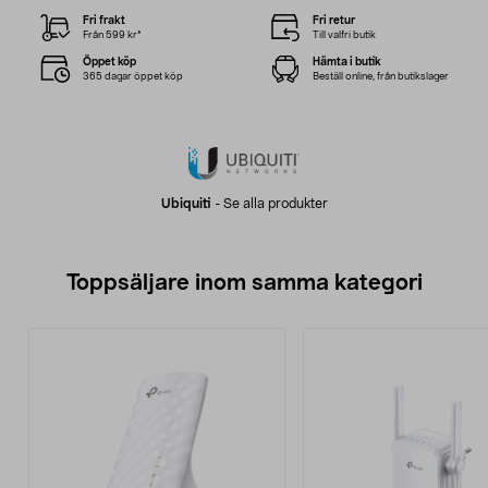
Fri frakt
Fri retur
Från 599 kr*
Till valfri butik
Öppet köp
Hämta i butik
365 dagar öppet köp
Beställ online, från butikslager
Ubiquiti
-
Se alla produkter
Toppsäljare inom samma kategori