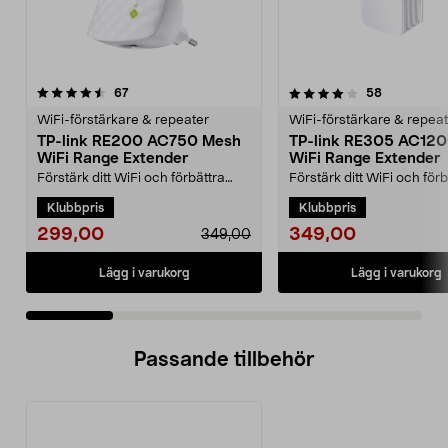
4.0 av 5 stjärnor
recensioner
3.0 av 5 stjärnor
recensione
67
58
WiFi-förstärkare & repeater
WiFi-förstärkare & repea
TP-link RE200 AC750 Mesh
TP-link RE305 AC12
WiFi Range Extender
WiFi Range Extender
Förstärk ditt WiFi och förbättra
Förstärk ditt WiFi och förb
täckningen för dina bärbara
täckningen för dina bärb
Klubbpris
Klubbpris
datorer, surfplatto...
datorer, surfplatto...
299,00
349,00
349,00
Lägg i varukorg
Lägg i varukorg
Passande tillbehör