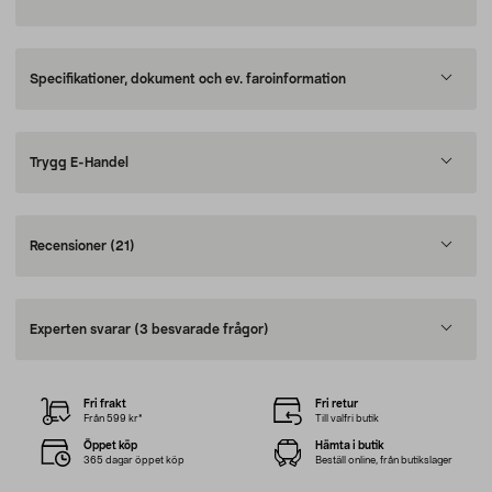
Specifikationer, dokument och ev. faroinformation
Trygg E-Handel
Recensioner
(21)
Experten svarar
(3 besvarade frågor)
Fri frakt
Fri retur
Från 599 kr*
Till valfri butik
Öppet köp
Hämta i butik
365 dagar öppet köp
Beställ online, från butikslager