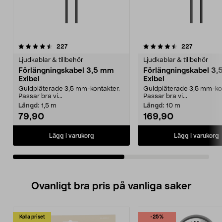
4.5av 5 stjärnor
recensioner
4.5av 5 stjärnor
recension
227
227
Ljudkablar & tillbehör
Ljudkablar & tillbehör
Förlängningskabel 3,5 mm
Förlängningskabel 3
Exibel
Exibel
Guldpläterade 3,5 mm-kontakter.
Guldpläterade 3,5 mm-kon
Passar bra vi...
Passar bra vi...
Längd:
1,5 m
Längd:
10 m
79,90
169,90
Lägg i varukorg
Lägg i varukorg
Ovanligt bra pris på vanliga saker
Kolla priset
-25%