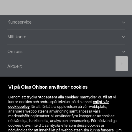
Sidfot
Kundservice
Mitt konto
Om oss
Product
+
Aktuellt
quantity
Våra bolag
Vi på Clas Ohlson använder cookies
Hitta butik
Genom att trycka
”Acceptera alla cookies”
samtycker du till att vi
lagrar cookies och andra spårtekniker på din enhet
enligt vår
cookiepolicy
för att förbättra upplevelsen på vår webbplats,
SE
NO
FI
analysera webbplatsens användning samt anpassa våra
marknadsföringsinsatser. Vi använder fyra kategorier av cookies:
nödvändiga, funktionella, analys och annonsering. För nödvändiga
cookies krävs inte ditt samtycke eftersom dessa cookies är
nödvändiga för att innehållet på webbplatsen ska kunna fungera. Om