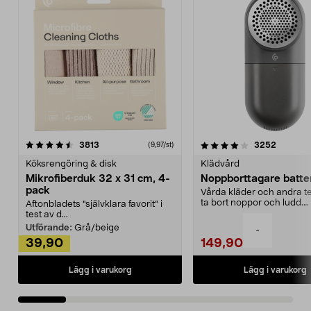
4.0av 5 stjärnor
recensioner
4.5av 5 stjärnor
recensio
3813
3252
(9,97/st)
Köksrengöring & disk
Klädvård
Mikrofiberduk 32 x 31 cm, 4-
Noppborttagare batter
pack
Vårda kläder och andra tex
ta bort noppor och ludd.
Aftonbladets "självklara favorit” i
Noppborttagaren fräs...
test av d...
Utförande:
Grå/beige
-
39,90
149,90
Lägg i varukorg
Lägg i varukorg