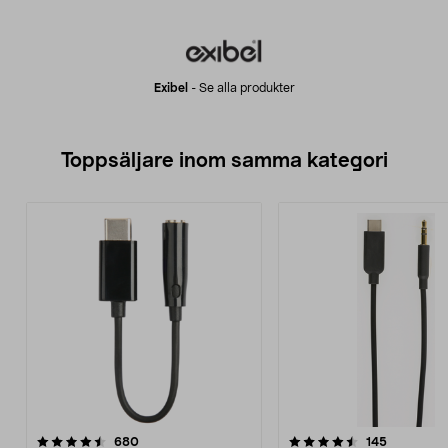
Exibel
-
Se alla produkter
Toppsäljare inom samma kategori
4.5 av 5 stjärnor
recensioner
4.0 av 5 stjärnor
recensione
680
145