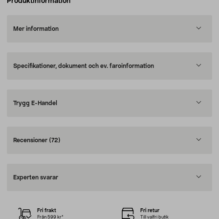
Produktinformation
Mer information
Specifikationer, dokument och ev. faroinformation
Trygg E-Handel
Recensioner
(72)
Experten svarar
Fri frakt
Fri retur
Från 599 kr*
Till valfri butik