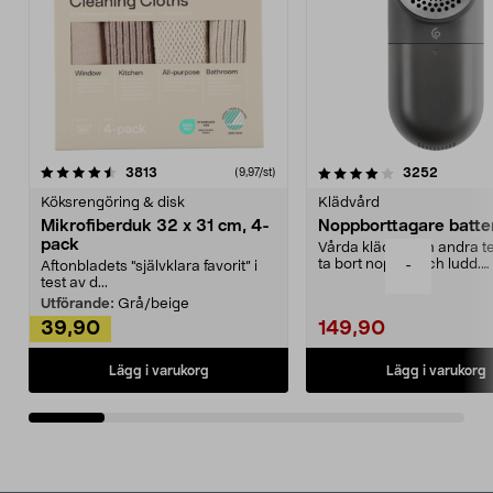
4.0av 5 stjärnor
recensioner
4.5av 5 stjärnor
recensio
3813
3252
(9,97/st)
Köksrengöring & disk
Klädvård
Mikrofiberduk 32 x 31 cm, 4-
Noppborttagare batter
pack
Vårda kläder och andra tex
ta bort noppor och ludd.
-
Aftonbladets "självklara favorit” i
Noppborttagaren fräs...
test av d...
Utförande:
Grå/beige
39,90
149,90
Lägg i varukorg
Lägg i varukorg