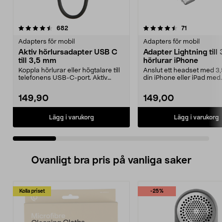
4.5 av 5 stjärnor
recensioner
3.5 av 5 stjärnor
recensioner
682
71
Adapters för mobil
Adapters för mobil
Aktiv hörlursadapter USB C
Adapter Lightning till
till 3,5 mm
hörlurar iPhone
Koppla hörlurar eller högtalare till
Anslut ett headset med 3,
telefonens USB-C-port. Aktiv
din iPhone eller iPad med
adapter – pass...
Lightning. Apple-ce...
149,90
149,00
Lägg i varukorg
Lägg i varukorg
Ovanligt bra pris på vanliga saker
Kolla priset
-25%