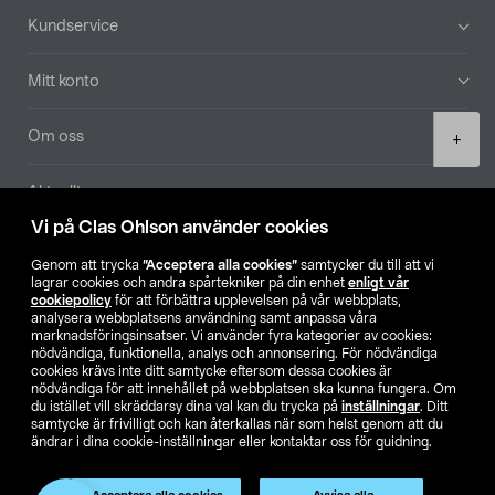
Sidfot
Kundservice
Mitt konto
Product
Om oss
+
quantity
Aktuellt
Vi på Clas Ohlson använder cookies
Våra bolag
Genom att trycka
”Acceptera alla cookies”
samtycker du till att vi
lagrar cookies och andra spårtekniker på din enhet
enligt vår
Hitta butik
cookiepolicy
för att förbättra upplevelsen på vår webbplats,
analysera webbplatsens användning samt anpassa våra
marknadsföringsinsatser. Vi använder fyra kategorier av cookies:
nödvändiga, funktionella, analys och annonsering. För nödvändiga
SE
NO
FI
cookies krävs inte ditt samtycke eftersom dessa cookies är
nödvändiga för att innehållet på webbplatsen ska kunna fungera. Om
du istället vill skräddarsy dina val kan du trycka på
inställningar
. Ditt
samtycke är frivilligt och kan återkallas när som helst genom att du
ändrar i dina cookie-inställningar eller kontaktar oss för guidning.