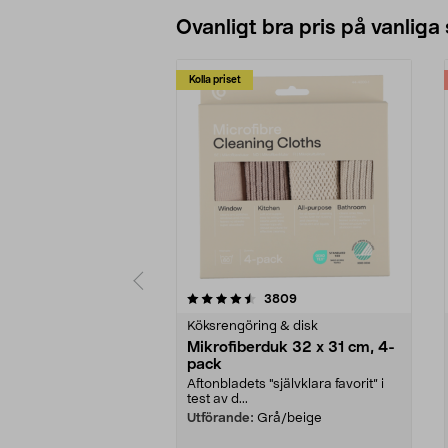
Ovanligt bra pris på vanliga
Kolla priset
5av 5 stjärnor
4.0av 5 stjärnor
recensioner
3809
Köksrengöring & disk
Mikrofiberduk 32 x 31 cm, 4-
pack
Aftonbladets "självklara favorit” i
test av d...
Utförande:
Grå/beige