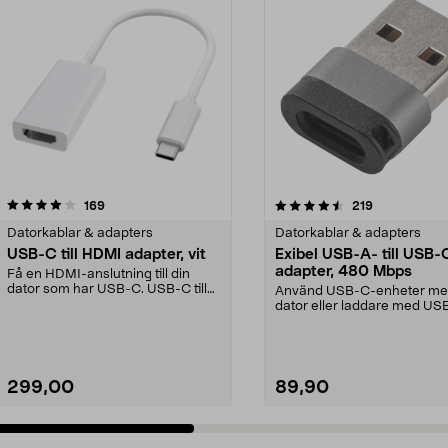
4.5 av 5 stjärnor
recensioner
4.5 av 5 stjärnor
recensioner
169
219
Datorkablar & adapters
Datorkablar & adapters
USB-C till HDMI adapter, vit
Exibel USB-A- till USB-
adapter, 480 Mbps
Få en HDMI-anslutning till din
dator som har USB-C. USB-C till
Använd USB-C-enheter me
HDMI-adapter för ...
dator eller laddare med US
port. Exibel USB-adap...
299,00
89,90