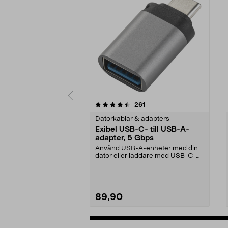
5 av 5 stjärnor
4.0 av 5 stjärnor
recensioner
261
Datorkablar & adapters
Exibel USB-C- till USB-A-
adapter, 5 Gbps
Använd USB-A-enheter med din
dator eller laddare med USB-C-
port. Exibel USB-adap...
89,90