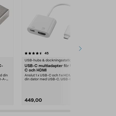
4.5 av 5 stjärnor
recensioner
4.5
45
1
USB-hubs & dockningsstationer
Nätverkskort
C-
USB-C multiadapter för USB-
USB-C nätv
C och HDMI
Gigabit, Exi
d din
Anslut 1 x USB-C och 1 x HDMI till
Skapa en Eth
B-A-
din dator med USB-C. USB-C
din dator so
adapter med stöd f...
anslutning. Per
449,00
249,00