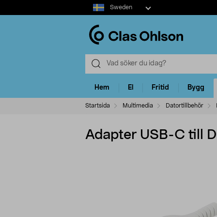
Select
Sweden
market
Hem
El
Fritid
Bygg
Startsida
Multimedia
Datortillbehör
Adapter USB-C till D