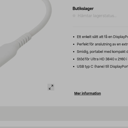
Butikslager
Hämtar lagerstatus...
Ett enkelt sätt att få en Display
Perfekt för anslutning av en extr
Smidig, portabel med kompakt d
Stöd för Ultra HD 3840 x 2160 i 
USB typ C (hane) till DisplayPort
Mer information