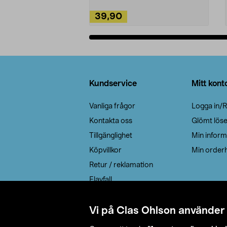
39,90
Lägg i varukorg
Sidfot
Kundservice
Mitt kont
Vanliga frågor
Logga in/R
Kontakta oss
Glömt lös
Tillgänglighet
Min inform
Köpvillkor
Min orderh
Retur / reklamation
Elavfall
Cookie policy
Leveransalternativ
Vi på Clas Ohlson använder