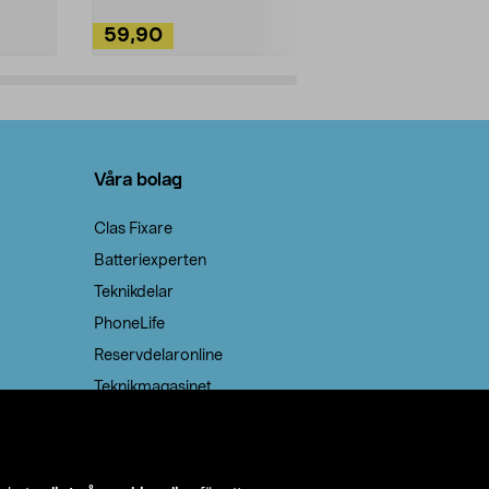
59,90
49,90
Lägg i varukorg
Lägg
Våra bolag
Clas Fixare
Batteriexperten
Teknikdelar
PhoneLife
Reservdelaronline
Teknikmagasinet