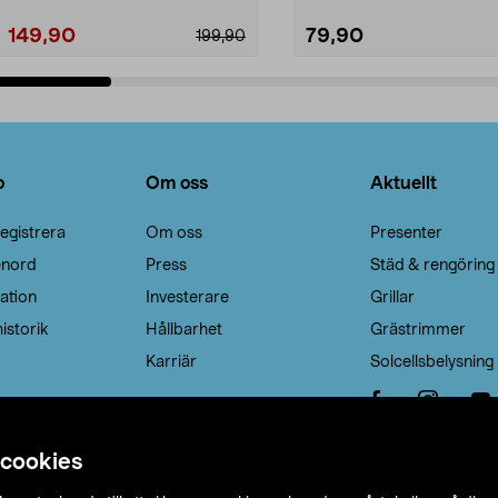
149,90
79,90
199,90
Lägg i varukorg
Lägg i varukorg
o
Om oss
Aktuellt
egistrera
Om oss
Presenter
enord
Press
Städ & rengöring
ation
Investerare
Grillar
istorik
Hållbarhet
Grästrimmer
Karriär
Solcellsbelysning
 cookies