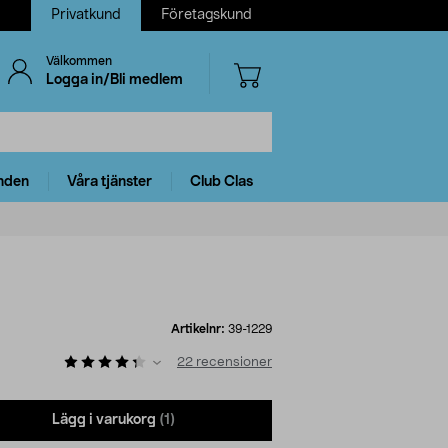
Privatkund
Företagskund
Välkommen
Logga in/Bli medlem
nden
Våra tjänster
Club Clas
Artikelnr:
39-1229
22
recensioner
Lägg i varukorg
(1)