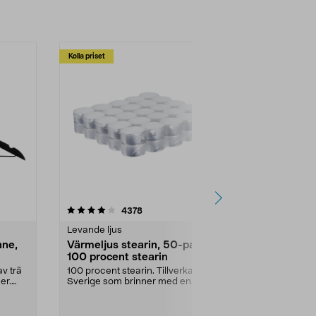
Kolla priset
Multibuy
4.5av 5 stjärnor
recensioner
4.5
4378
2
Levande ljus
Rengöringsm
nne,
Värmeljus stearin, 50-pack,
Bikarbonat
100 procent stearin
Ett allsidigt 
städning och 
v trä
100 procent stearin. Tillverkade i
ute. Städa med
er.
Sverige som brinner med en
vacker och sotfri ...