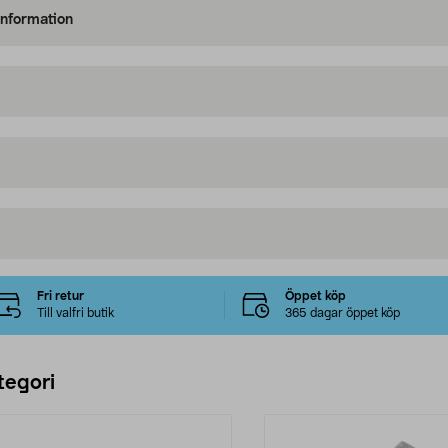
information
Fri retur
Öppet köp
Till valfri butik
365 dagar öppet köp
tegori