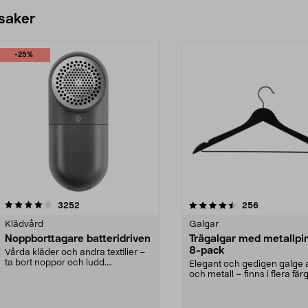
 saker
-25%
4.5av 5 stjärnor
recensioner
4.0av 5 stjärnor
recensioner
3252
256
Klädvård
Galgar
Noppborttagare batteridriven
Trägalgar med metallpi
8-pack
Vårda kläder och andra textilier –
ta bort noppor och ludd.
Elegant och gedigen galge a
Noppborttagaren fräs...
och metall – finns i flera färg
Galge med sv...