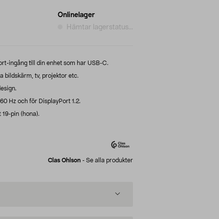
Onlinelager
Hämtar lagerstatus...
Port-ingång till din enhet som har USB-C.
a bildskärm, tv, projektor etc.
esign.
60 Hz och för DisplayPort 1.2.
 19-pin (hona).
Clas Ohlson
-
Se alla produkter