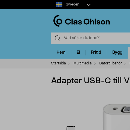
Select
Sweden
market
Hem
El
Fritid
Bygg
Startsida
Multimedia
Datortillbehör
Adapter USB-C till V