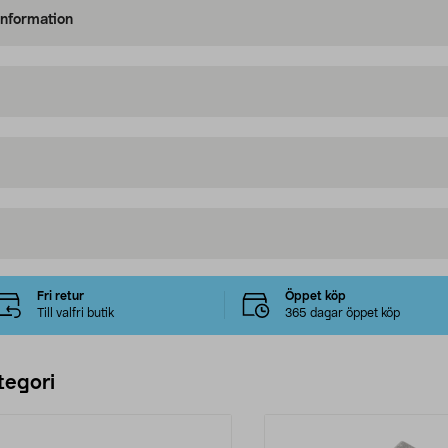
information
Fri retur
Öppet köp
Till valfri butik
365 dagar öppet köp
tegori