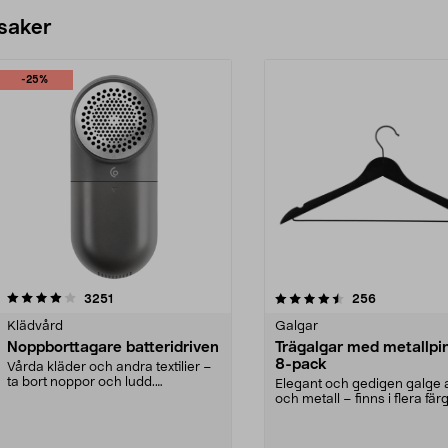
 saker
-25%
4.5av 5 stjärnor
recensioner
4.0av 5 stjärnor
recensioner
3251
256
Klädvård
Galgar
Noppborttagare batteridriven
Trägalgar med metallpi
8-pack
Vårda kläder och andra textilier –
ta bort noppor och ludd.
Elegant och gedigen galge a
Noppborttagaren fräs...
och metall – finns i flera färg
Galge med sv...