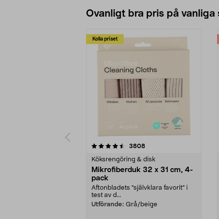
Ovanligt bra pris på vanliga
Kolla priset
5av 5 stjärnor
4.0av 5 stjärnor
recensioner
3808
Köksrengöring & disk
Mikrofiberduk 32 x 31 cm, 4-
pack
Aftonbladets "självklara favorit” i
test av d...
Utförande:
Grå/beige