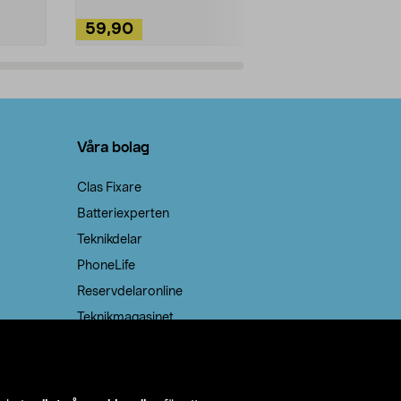
59,90
49,90
Lägg i varukorg
Lägg
Våra bolag
Clas Fixare
Batteriexperten
Teknikdelar
PhoneLife
Reservdelaronline
Teknikmagasinet