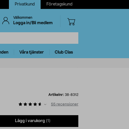
Privatkund
Företagskund
Välkommen
Logga in/Bli medlem
nden
Våra tjänster
Club Clas
Artikelnr:
38-8312
55
recensioner
Lägg i varukorg
(1)