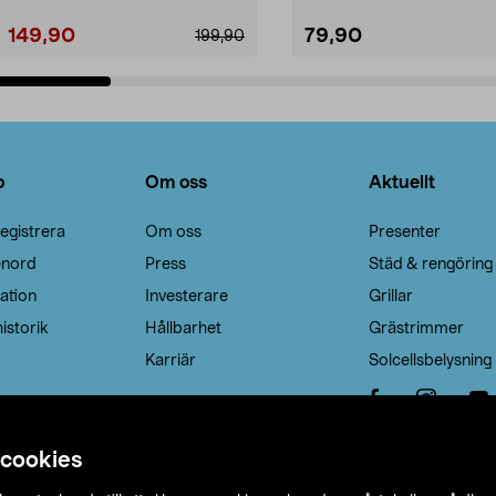
149,90
79,90
199,90
Lägg i varukorg
Lägg i varukorg
o
Om oss
Aktuellt
egistrera
Om oss
Presenter
enord
Press
Städ & rengöring
ation
Investerare
Grillar
istorik
Hållbarhet
Grästrimmer
Karriär
Solcellsbelysning
 cookies