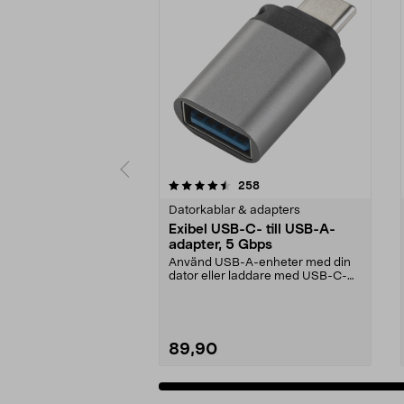
5 av 5 stjärnor
4.0 av 5 stjärnor
recensioner
258
Datorkablar & adapters
Exibel USB-C- till USB-A-
adapter, 5 Gbps
Använd USB-A-enheter med din
dator eller laddare med USB-C-
port. Exibel USB-adap...
89,90