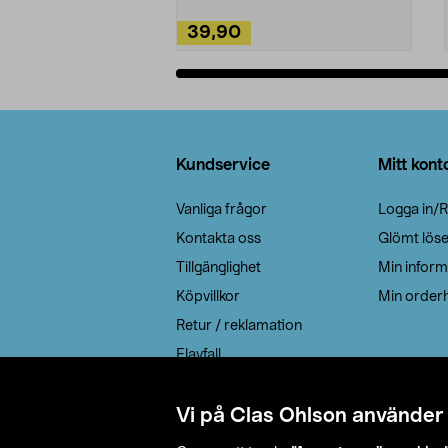
39,90
Lägg i varukorg
Sidfot
Kundservice
Mitt kont
Vanliga frågor
Logga in/R
Kontakta oss
Glömt lös
Tillgänglighet
Min inform
Köpvillkor
Min orderh
Retur / reklamation
Elavfall
Cookie policy
Leveransalternativ
Vi på Clas Ohlson använder