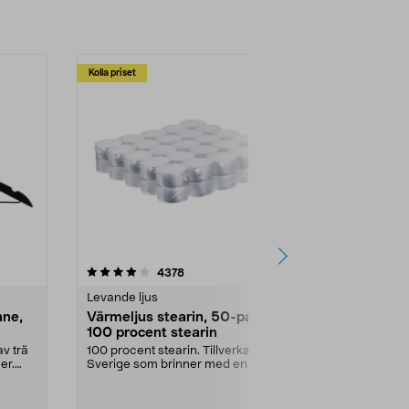
Kolla priset
Multibuy
4.5av 5 stjärnor
recensioner
4.5
4378
2
Levande ljus
Rengöringsm
nne,
Värmeljus stearin, 50-pack,
Bikarbonat
100 procent stearin
Ett allsidigt 
städning och 
v trä
100 procent stearin. Tillverkade i
ute. Städa med
er.
Sverige som brinner med en
vacker och sotfri ...