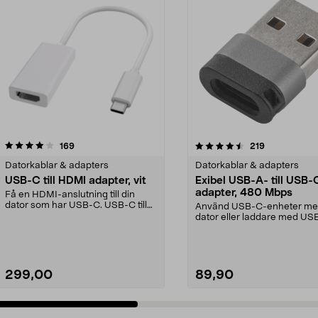
4.5 av 5 stjärnor
recensioner
4.5 av 5 stjärnor
recensioner
169
219
Datorkablar & adapters
Datorkablar & adapters
USB-C till HDMI adapter, vit
Exibel USB-A- till USB-
adapter, 480 Mbps
Få en HDMI-anslutning till din
dator som har USB-C. USB-C till
Använd USB-C-enheter me
HDMI-adapter för ...
dator eller laddare med US
port. Exibel USB-adap...
299,00
89,90