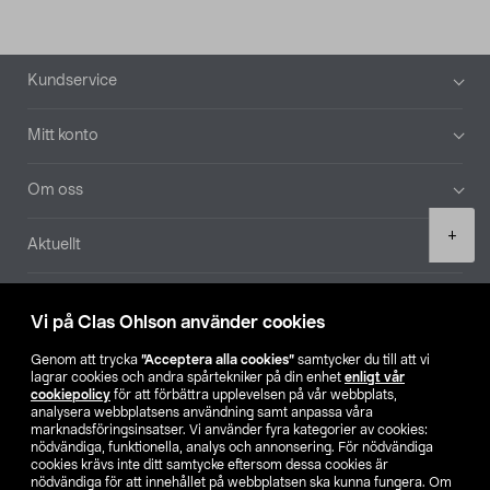
Sidfot
Kundservice
Mitt konto
Om oss
Product
+
Aktuellt
quantity
Våra bolag
Vi på Clas Ohlson använder cookies
Hitta butik
Genom att trycka
”Acceptera alla cookies”
samtycker du till att vi
lagrar cookies och andra spårtekniker på din enhet
enligt vår
cookiepolicy
för att förbättra upplevelsen på vår webbplats,
SE
NO
FI
analysera webbplatsens användning samt anpassa våra
marknadsföringsinsatser. Vi använder fyra kategorier av cookies:
nödvändiga, funktionella, analys och annonsering. För nödvändiga
cookies krävs inte ditt samtycke eftersom dessa cookies är
nödvändiga för att innehållet på webbplatsen ska kunna fungera. Om