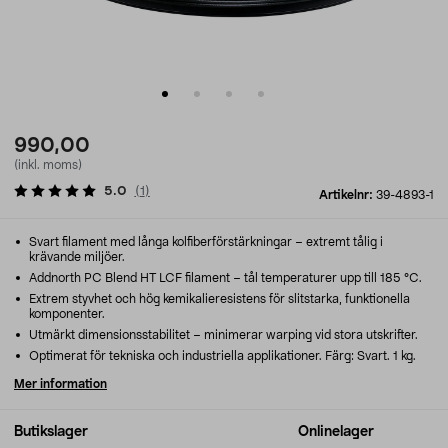
990,00
(inkl. moms)
5.0
(
1
)
Artikelnr:
39-4893-1
Svart filament med långa kolfiberförstärkningar – extremt tålig i
krävande miljöer.
Addnorth PC Blend HT LCF filament – tål temperaturer upp till 185 °C.
Extrem styvhet och hög kemikalieresistens för slitstarka, funktionella
komponenter.
Utmärkt dimensionsstabilitet – minimerar warping vid stora utskrifter.
Optimerat för tekniska och industriella applikationer. Färg: Svart. 1 kg.
Mer information
Butikslager
Onlinelager