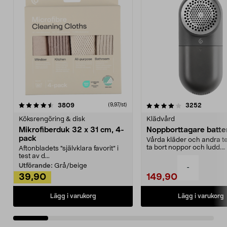
4.0av 5 stjärnor
recensioner
4.5av 5 stjärnor
recensio
3809
3252
(9,97/st)
Köksrengöring & disk
Klädvård
Mikrofiberduk 32 x 31 cm, 4-
Noppborttagare batter
pack
Vårda kläder och andra tex
ta bort noppor och ludd.
Aftonbladets "självklara favorit” i
Noppborttagaren fräs...
test av d...
Utförande:
Grå/beige
-
39,90
149,90
Lägg i varukorg
Lägg i varukorg