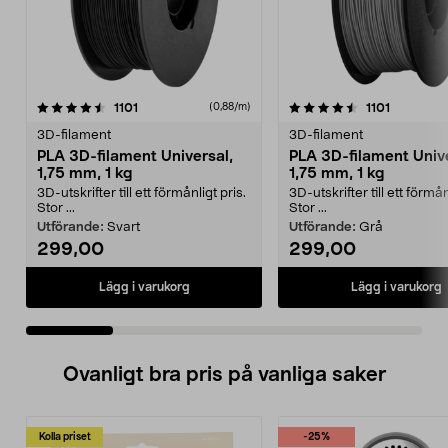
4.5 av 5 stjärnor
recensioner
4.0 av 5 stjärnor
recension
1101
1101
(0,88/m)
3D-filament
3D-filament
PLA 3D-filament Universal,
PLA 3D-filament Unive
1,75 mm, 1 kg
1,75 mm, 1 kg
3D-utskrifter till ett förmånligt pris.
3D-utskrifter till ett förmån
Stor ...
Stor ...
Utförande:
Svart
Utförande:
Grå
299,00
299,00
Lägg i varukorg
Lägg i varukorg
Ovanligt bra pris på vanliga saker
Kolla priset
-25%