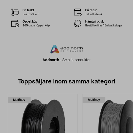
Fri frakt
Fri retur
Från 599 kr*
Till valfri butik
Öppet köp
Hämta i butik
365 dagar öppet köp
Beställ online, från butikslager
Addnorth
-
Se alla produkter
Toppsäljare inom samma kategori
Multibuy
Multibuy