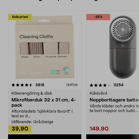
Kolla priset
-25%
4.0av 5 stjärnor
recensioner
4.5av 5 stjärnor
recensio
3816
3254
(9,97/st)
Köksrengöring & disk
Klädvård
Mikrofiberduk 32 x 31 cm, 4-
Noppborttagare batter
pack
Vårda kläder och andra tex
ta bort noppor och ludd.
Aftonbladets "självklara favorit” i
Noppborttagaren fräs...
test av d...
Utförande:
Grå/beige
39,90
149,90