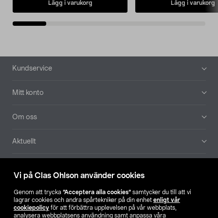
Lägg i varukorg
Lägg i varukorg
Sidfot
Kundservice
Mitt konto
Om oss
Aktuellt
Våra bolag
Vi på Clas Ohlson använder cookies
Hitta butik
Genom att trycka
”Acceptera alla cookies”
samtycker du till att vi
lagrar cookies och andra spårtekniker på din enhet
enligt vår
cookiepolicy
för att förbättra upplevelsen på vår webbplats,
SE
NO
FI
analysera webbplatsens användning samt anpassa våra