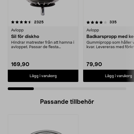
4.0 av 5 stjärnor
recensioner
4.5 av 5 stjärnor
recension
2325
335
Avlopp
Avlopp
Sil för diskho
Badkarspropp med ke
Hindrar matrester från att hamna i
Gummipropp som håller v
avloppet. Passar de flesta
kvar. Levereras med för
diskbänkar. Rostfr...
kulkedja med sugprop...
169,90
79,90
Lägg i varukorg
Lägg i varukorg
Passande tillbehör