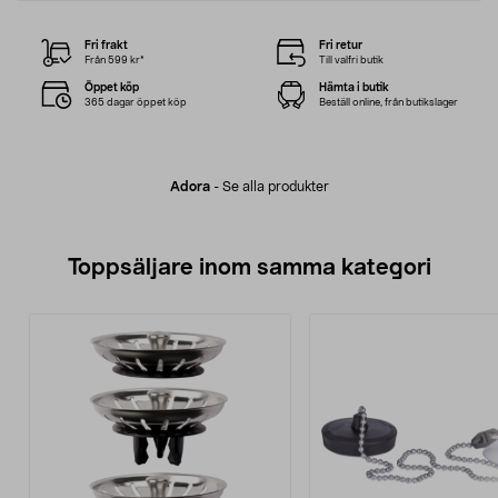
Fri frakt
Fri retur
Från 599 kr*
Till valfri butik
Öppet köp
Hämta i butik
365 dagar öppet köp
Beställ online, från butikslager
Adora
-
Se alla produkter
Toppsäljare inom samma kategori