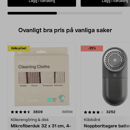
Lägg i varukorg
Lägg i varukorg
Ovanligt bra pris på vanliga saker
Kolla priset
-25%
4.0av 5 stjärnor
recensioner
4.5av 5 stjärnor
recensio
3809
3252
(9,97/st)
Köksrengöring & disk
Klädvård
Mikrofiberduk 32 x 31 cm, 4-
Noppborttagare batter