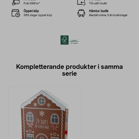
Från 599 kr*
Till valfri butik
Öppet köp
Hämta i butik
365 dagar öppet köp
Beställ online, från butikslager
Kompletterande produkter i samma
serie