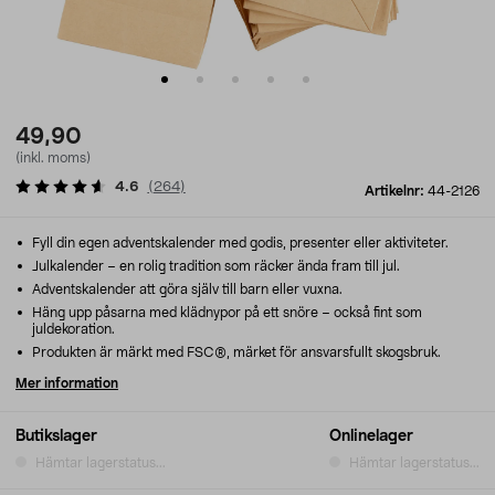
49,90
(inkl. moms)
4.6
(
264
)
Artikelnr:
44-2126
Fyll din egen adventskalender med godis, presenter eller aktiviteter.
Julkalender – en rolig tradition som räcker ända fram till jul.
Adventskalender att göra själv till barn eller vuxna.
Häng upp påsarna med klädnypor på ett snöre – också fint som
juldekoration.
Produkten är märkt med FSC®, märket för ansvarsfullt skogsbruk.
Mer information
Butikslager
Onlinelager
Hämtar lagerstatus...
Hämtar lagerstatus...