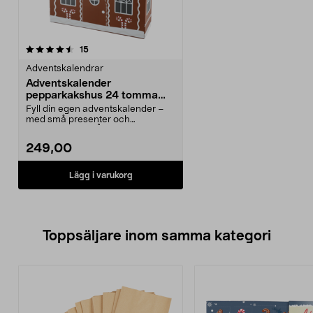
recensioner
15
Adventskalendrar
Adventskalender
pepparkakshus 24 tomma
presentaskar FSC
Fyll din egen adventskalender –
med små presenter och
överraskningar. Återanvänd...
249,00
Lägg i varukorg
Toppsäljare inom samma kategori