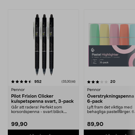
3.5av 5 stjärnor
recensioner
3.0av 5 stjärnor
recensione
952
20
(33,30/st)
Pennor
Pennor
Pilot Frixion Clicker
Överstrykningspenna 
kulspetspenna svart, 3-pack
6-pack
Går att radera! Perfekt som
Lyft fram det viktiga med
korsordspenna - svart bläck.
behagliga pastellfärger. 6
Skönt gummerat grepp oc...
harmoniska nyanser som g
99,90
89,90