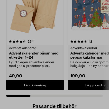
4.5 av 5 stjärnor
recensioner
4.5 av 5 stjärnor
recensioner
264
12
Adventskalendrar
Adventskalendrar
Adventskalender påsar med
Adventskalender med
etiketter 1–24
pepparkaksformar
Fyll din egen adventskalender
Bakom varje lucka gömme
med godis, presenter eller
bakglädje – en ny peppa
aktiviteter. Julkalende...
varje dag. Rolig a...
49,90
199,90
Lägg i varukorg
Lägg i varukorg
Passande tillbehör