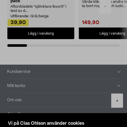
pack
Vårda kläder och andra tex
ta bort noppor och ludd.
-
Aftonbladets "självklara favorit” i
Noppborttagaren fräs...
test av d...
Utförande:
Grå/beige
39,90
149,90
Lägg i varukorg
Lägg i varukorg
Sidfot
Kundservice
Mitt konto
Product
Om oss
+
quantity
Aktuellt
Vi på Clas Ohlson använder cookies