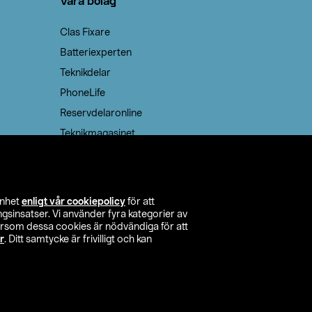
Våra bolag
Clas Fixare
Batteriexperten
Teknikdelar
PhoneLife
Reservdelaronline
Teknikmagasinet
enhet
enligt vår cookiepolicy
för att
insatser. Vi använder fyra kategorier av
tersom dessa cookies är nödvändiga för att
r
. Ditt samtycke är frivilligt och kan
itta butik