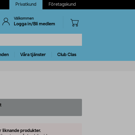
Privatkund
Företagskund
Välkommen
Logga in/Bli medlem
nden
Våra tjänster
Club Clas
t
er
liknande produkter.