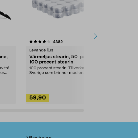
4.5av 5 stjärnor
recensioner
4.5
4382
2
Levande ljus
Rengöringsm
nne,
Värmeljus stearin, 50-pack,
Bikarbonat
100 procent stearin
Ett allsidigt 
städning och 
v trä
100 procent stearin. Tillverkade i
ute. Städa med
er.
Sverige som brinner med en
vacker och sotfri ...
59,90
49,90
Lägg i varukorg
Lägg