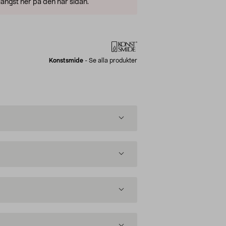
ängst ner på den här sidan.
Konstsmide
-
Se alla produkter