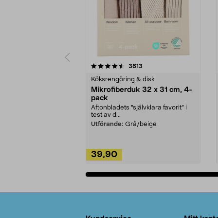
5av 5 stjärnor
4.0av 5 stjärnor
recensioner
3813
Köksrengöring & disk
Mikrofiberduk 32 x 31 cm, 4-
pack
Aftonbladets "självklara favorit” i
test av d...
Utförande:
Grå/beige
39,90
Lägg i varukorg
Sidfot