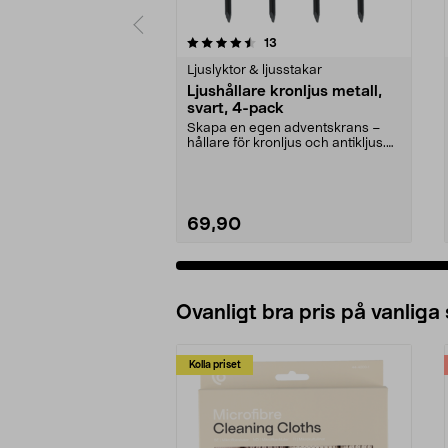
5 av 5 stjärnor
4.0 av 5 stjärnor
recensioner
13
Ljuslyktor & ljusstakar
Ljushållare kronljus metall,
svart, 4-pack
Skapa en egen adventskrans –
hållare för kronljus och antikljus.
Ljushållare kro...
69,90
Ovanligt bra pris på vanliga
Kolla priset