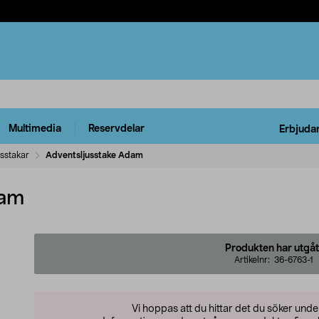
Multimedia
Reservdelar
Erbjuda
usstakar
Adventsljusstake Adam
dam
Produkten har utgåt
Artikelnr:
36-6763-1
Vi hoppas att du hittar det du söker und