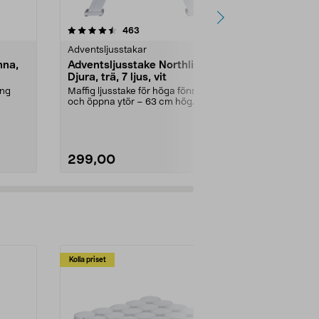
4.5 av 5 stjärnor
recensioner
4.5
463
7
Adventsljusstakar
Adventsljusst
nna,
Adventsljusstake Northlight
Adventslju
Djura, trä, 7 ljus, vit
Drottningho
ing
Maffig ljusstake för höga fönster
Klassisk träl
och öppna ytör – 63 cm hög.
dekorationsba
Adventsljusstake N...
Färg:
Vit
299,00
399,00
Kolla priset
Multibuy