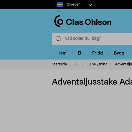
Select
Sweden
market
Hem
El
Fritid
Bygg
Startsida
Jul
Julbelysning
Adventslj
Adventsljusstake A