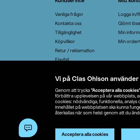
Kundservice
Mitt kont
Vanliga frågor
Logga in/R
Kontakta oss
Glömt lös
Tillgänglighet
Min inform
Köpvillkor
Min orderh
Retur / reklamation
Elavfall
Cookie policy
Leveransalternativ
Vi på Clas Ohlson använder
Genom att trycka
”Acceptera alla cookies
förbättra upplevelsen på vår webbplats, 
cookies: nödvändiga, funktionella, analys
innehållet på webbplatsen ska kunna funger
återkallas när som helst genom att du ändra
© 2026 Cla
Acceptera alla cookies