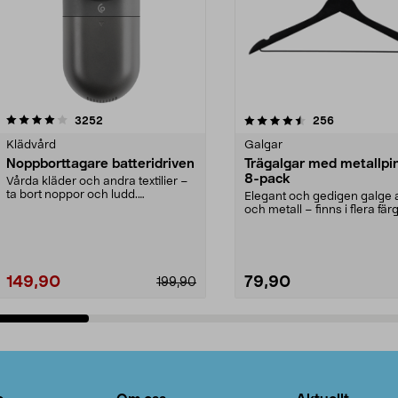
4.5av 5 stjärnor
recensioner
4.0av 5 stjärnor
recensioner
3252
256
Klädvård
Galgar
Noppborttagare batteridriven
Trägalgar med metallpi
8-pack
Vårda kläder och andra textilier –
ta bort noppor och ludd.
Elegant och gedigen galge a
Noppborttagaren fräs...
och metall – finns i flera färg
Galge med sv...
149,90
79,90
199,90
Lägg i varukorg
Lägg i varukorg