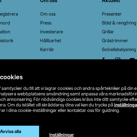
o
Om oss
Aktuellt
egistrera
Om oss
Presenter
enord
Press
Städ & rengöring
ation
Investerare
Grillar
istorik
Hållbarhet
Grästrimmer
Karriär
Solcellsbelysning
 cookies
”
samtycker du till att vi lagrar cookies och andra spårtekniker på din 
analysera webbplatsens användning samt anpassa våra marknadsförings
 och annonsering. För nödvändiga cookies krävs inte ditt samtycke ef
a. Om du istället vill skräddarsy dina val kan du trycka på
inställninga
r i dina cookie-inställningar eller kontaktar oss för guidning.
s Ohlson
Köpvillkor
Privacy statement
Klubbvillkor
H
Ändra till priser exklusive moms
Avvisa alla
Inställningar