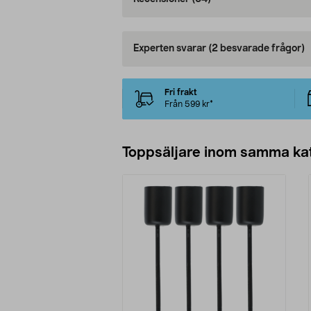
Experten svarar
(2 besvarade frågor)
Fri frakt
Från 599 kr*
Toppsäljare inom samma ka