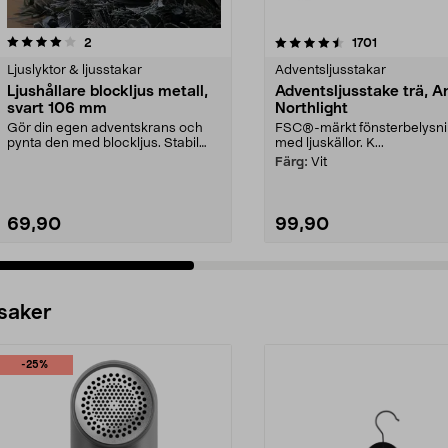
4.5 av 5 stjärnor
recensioner
4.5 av 5 stjärnor
recensioner
2
1701
Ljuslyktor & ljusstakar
Adventsljusstakar
Ljushållare blockljus metall,
Adventsljusstake trä, A
svart 106 mm
Northlight
Gör din egen adventskrans och
FSC®-märkt fönsterbelysn
pynta den med blockljus. Stabil
med ljuskällor. K...
ljushållare för bl...
Färg:
Vit
69,90
99,90
 saker
-25%