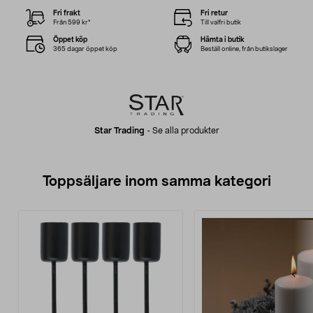
Fri frakt
Fri retur
Från 599 kr*
Till valfri butik
Öppet köp
Hämta i butik
365 dagar öppet köp
Beställ online, från butikslager
Star Trading
-
Se alla produkter
Toppsäljare inom samma kategori