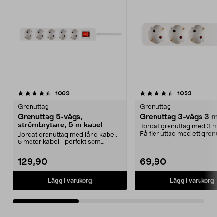
4.5av 5 stjärnor
recensioner
4.0av 5 stjärnor
recensio
1069
1053
Grenuttag
Grenuttag
Grenuttag 5-vägs,
Grenuttag 3-vägs 3 m
strömbrytare, 5 m kabel
Jordat grenuttag med 3 m
Få fler uttag med ett gren
Jordat grenuttag med lång kabel.
Snedställda utt...
5 meter kabel - perfekt som
skarvsladd. 2-polig...
129,90
69,90
Lägg i varukorg
Lägg i varukorg