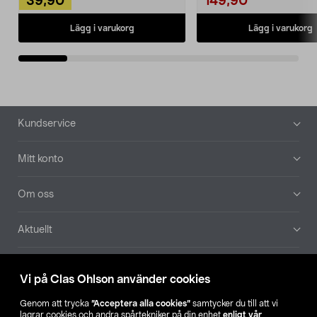
39,90
149,90
Lägg i varukorg
Lägg i varukorg
Sidfot
Kundservice
Mitt konto
Om oss
Aktuellt
Våra bolag
Vi på Clas Ohlson använder cookies
Hitta butik
Genom att trycka
”Acceptera alla cookies”
samtycker du till att vi
lagrar cookies och andra spårtekniker på din enhet
enligt vår