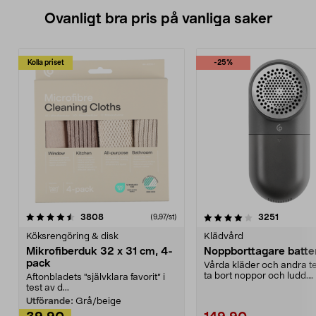
Ovanligt bra pris på vanliga saker
Kolla priset
-25%
4.0av 5 stjärnor
recensioner
4.5av 5 stjärnor
recensio
3808
3251
(9,97/st)
Köksrengöring & disk
Klädvård
Mikrofiberduk 32 x 31 cm, 4-
Noppborttagare batter
pack
Vårda kläder och andra tex
ta bort noppor och ludd.
Aftonbladets "självklara favorit” i
Noppborttagaren fräs...
test av d...
Utförande:
Grå/beige