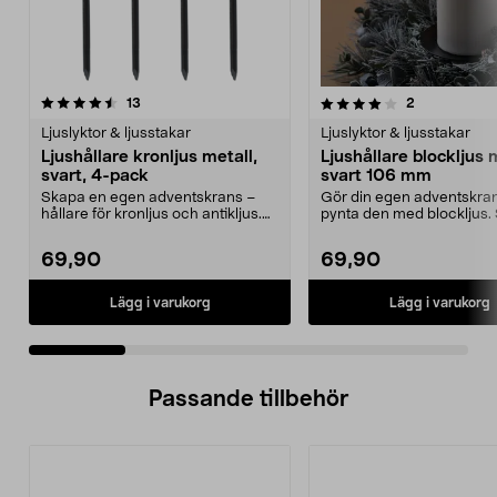
4.0 av 5 stjärnor
recensioner
4.5 av 5 stjärnor
recensioner
13
2
Ljuslyktor & ljusstakar
Ljuslyktor & ljusstakar
Ljushållare kronljus metall,
Ljushållare blockljus 
svart, 4-pack
svart 106 mm
Skapa en egen adventskrans –
Gör din egen adventskra
hållare för kronljus och antikljus.
pynta den med blockljus. 
Ljushållare kro...
ljushållare för bl...
69,90
69,90
Lägg i varukorg
Lägg i varukorg
Passande tillbehör