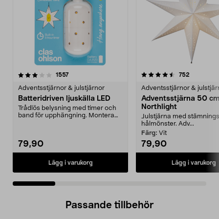
4.5 av 5 stjärnor
recensioner
4.0 av 5 stjärnor
recension
1557
752
Adventsstjärnor & julstjärnor
Adventsstjärnor & julstjär
Batteridriven ljuskälla LED
Adventsstjärna 50 c
Northlight
Trådlös belysning med timer och
band för upphängning. Montera
Julstjärna med stämningsf
den batteridrivna ...
hålmönster. Adv...
Färg:
Vit
79,90
79,90
Lägg i varukorg
Lägg i varukorg
Passande tillbehör