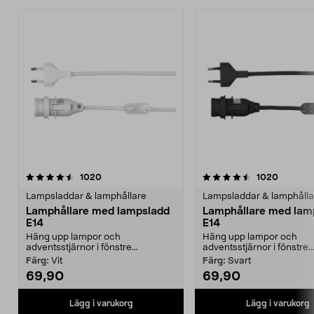
4.5av 5 stjärnor
recensioner
3.0av 5 stjärnor
recensio
1020
1020
Lampsladdar & lamphållare
Lampsladdar & lamphålla
Lamphållare med lampsladd
Lamphållare med lam
E14
E14
Häng upp lampor och
Häng upp lampor och
adventsstjärnor i fönstre...
adventsstjärnor i fönstre..
Färg:
Vit
Färg:
Svart
69,90
69,90
Lägg i varukorg
Lägg i varukorg