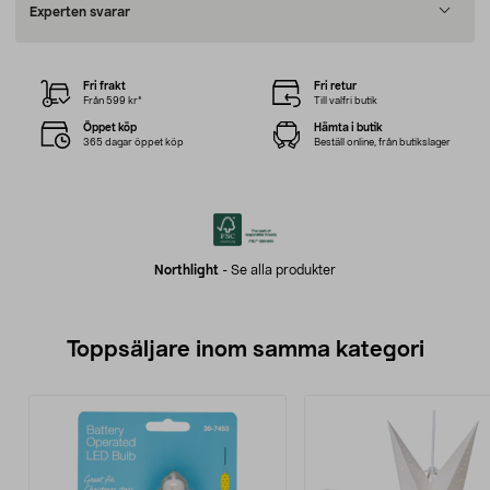
Experten svarar
Fri frakt
Fri retur
Från 599 kr*
Till valfri butik
Öppet köp
Hämta i butik
365 dagar öppet köp
Beställ online, från butikslager
Northlight
-
Se alla produkter
Toppsäljare inom samma kategori