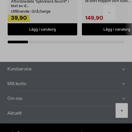
ta bort noppor och ludd.
Aftonbladets "självklara favorit” i
Noppborttagaren fräs...
test av d...
Utförande:
Grå/beige
-
39,90
149,90
Lägg i varukorg
Lägg i varukorg
Sidfot
Kundservice
Mitt konto
Om oss
Product
+
Aktuellt
quantity
Våra bolag