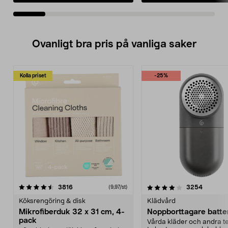
Ovanligt bra pris på vanliga saker
Kolla priset
-25%
4.0av 5 stjärnor
recensioner
4.5av 5 stjärnor
recensio
3816
3254
(9,97/st)
Köksrengöring & disk
Klädvård
Mikrofiberduk 32 x 31 cm, 4-
Noppborttagare batter
pack
Vårda kläder och andra tex