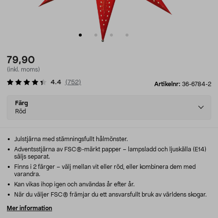
79,90
(inkl. moms)
4.4
(
752
)
Artikelnr:
36-6784-2
Select
Färg
variant
Röd
Julstjärna med stämningsfullt hålmönster.
Adventsstjärna av FSC®-märkt papper – lampsladd och ljuskälla (E14)
säljs separat.
Finns i 2 färger – välj mellan vit eller röd, eller kombinera dem med
varandra.
Kan vikas ihop igen och användas år efter år.
När du väljer FSC® främjar du ett ansvarsfullt bruk av världens skogar.
Mer information