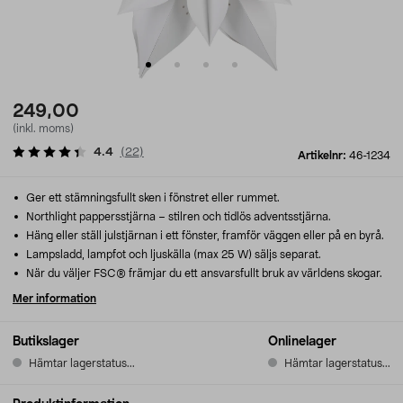
249,00
(inkl. moms)
4.4
(
22
)
Artikelnr:
46-1234
Ger ett stämningsfullt sken i fönstret eller rummet.
Northlight pappersstjärna – stilren och tidlös adventsstjärna.
Häng eller ställ julstjärnan i ett fönster, framför väggen eller på en byrå.
Lampsladd, lampfot och ljuskälla (max 25 W) säljs separat.
När du väljer FSC® främjar du ett ansvarsfullt bruk av världens skogar.
Mer information
Butikslager
Onlinelager
Hämtar lagerstatus...
Hämtar lagerstatus...