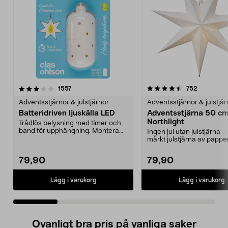
4.5 av 5 stjärnor
recensioner
4.5 av 5 stjärnor
recension
1557
752
Adventsstjärnor & julstjärnor
Adventsstjärnor & julstjär
Batteridriven ljuskälla LED
Adventsstjärna 50 c
Northlight
Trådlös belysning med timer och
band för upphängning. Montera
Ingen jul utan julstjärna
den batteridrivna ...
märkt julstjärna av papp
stämningsfullt h...
79,90
79,90
Lägg i varukorg
Lägg i varukorg
Ovanligt bra pris på vanliga saker