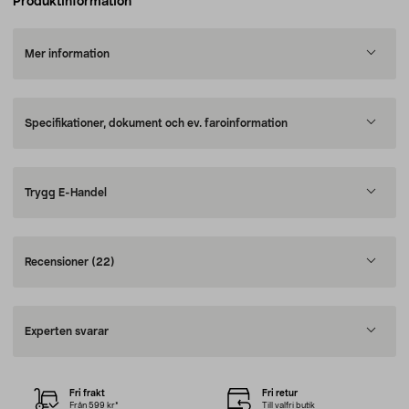
Produktinformation
Mer information
Specifikationer, dokument och ev. faroinformation
Trygg E-Handel
Recensioner
(22)
Experten svarar
Fri frakt
Fri retur
Från 599 kr*
Till valfri butik