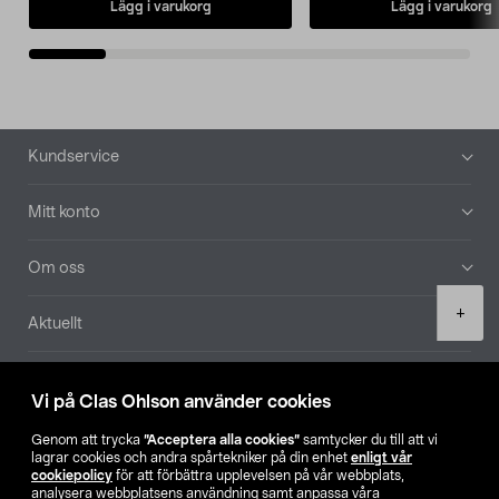
Lägg i varukorg
Lägg i varukorg
Sidfot
Kundservice
Mitt konto
Om oss
Product
+
Aktuellt
quantity
Våra bolag
Vi på Clas Ohlson använder cookies
Hitta butik
Genom att trycka
”Acceptera alla cookies”
samtycker du till att vi
lagrar cookies och andra spårtekniker på din enhet
enligt vår
cookiepolicy
för att förbättra upplevelsen på vår webbplats,
SE
NO
FI
analysera webbplatsens användning samt anpassa våra