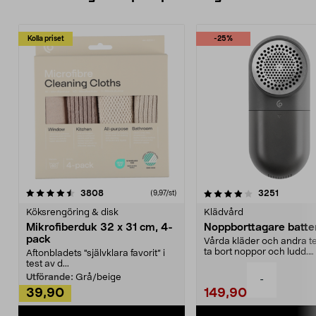
Kolla priset
-25%
4.0av 5 stjärnor
recensioner
4.5av 5 stjärnor
recensio
3808
3251
(9,97/st)
Köksrengöring & disk
Klädvård
Mikrofiberduk 32 x 31 cm, 4-
Noppborttagare batter
pack
Vårda kläder och andra tex
ta bort noppor och ludd.
Aftonbladets "självklara favorit” i
Noppborttagaren fräs...
test av d...
Utförande:
Grå/beige
-
39,90
149,90