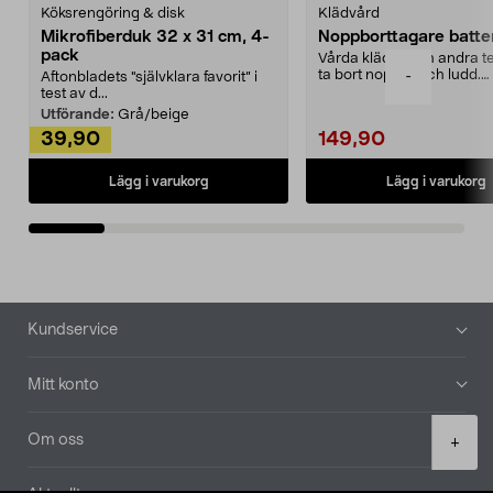
Köksrengöring & disk
Klädvård
Mikrofiberduk 32 x 31 cm, 4-
Noppborttagare batter
pack
Vårda kläder och andra tex
ta bort noppor och ludd.
-
Aftonbladets "självklara favorit” i
Noppborttagaren fräs...
test av d...
Utförande:
Grå/beige
39,90
149,90
Lägg i varukorg
Lägg i varukorg
Sidfot
Kundservice
Mitt konto
Product
Om oss
+
quantity