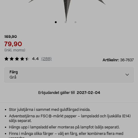
169,90
79,90
(inkl. moms)
4.4
(
288
)
Artikelnr:
36-7637
Select
Färg
variant
Grå
Erbjudandet gäller till
2027-02-04
Stor julstjärna i sammet med guldfärgad insida.
Adventsstjärna av FSC®-märkt papper – lampsladd och ljuskälla (E14)
säljs separat.
Hängs upp i lampsladd eller monteras på lampfot (säljs separat).
Finns i många olika färger – välj en färg, eller kombinera flera med