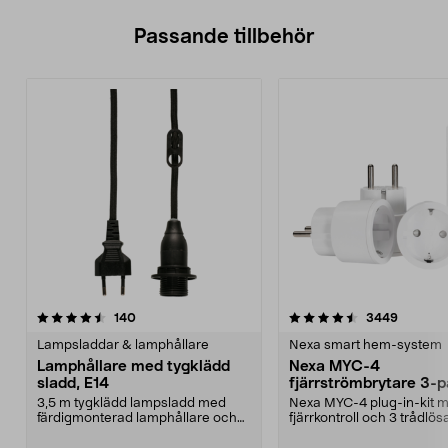
Passande tillbehör
4.5av 5 stjärnor
recensioner
4.5av 5 stjärnor
recensio
140
3449
Lampsladdar & lamphållare
Nexa smart hem-system
Lamphållare med tygklädd
Nexa MYC-4
sladd, E14
fjärrströmbrytare 3-
3,5 m tygklädd lampsladd med
Nexa MYC-4 plug-in-kit 
färdigmonterad lamphållare och
fjärrkontroll och 3 trådlös
eurokontakt. Enkel a...
in-mottagare. Tänd ...