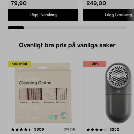
79,90
249,00
Lägg i varukorg
Lägg i varukorg
Ovanligt bra pris på vanliga saker
Kolla priset
-25%
4.0av 5 stjärnor
recensioner
4.5av 5 stjärnor
recensio
3809
3252
(9,97/st)