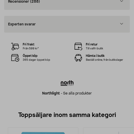
Recensioner
(288)
Experten svarar
Fri frakt
Fri retur
Från 599 kr*
Till valfri butik
Öppet köp
Hämta i butik
365 dagar öppet köp
Beställ online, från butikslager
Northlight
-
Se alla produkter
Toppsäljare inom samma kategori