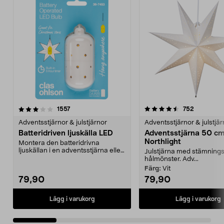
4.5 av 5 stjärnor
recensioner
4.0 av 5 stjärnor
recension
1557
752
Adventsstjärnor & julstjärnor
Adventsstjärnor & julstjär
Batteridriven ljuskälla LED
Adventsstjärna 50 c
Northlight
Montera den batteridrivna
ljuskällan i en adventsstjärna eller
Julstjärna med stämningsf
liknande och häng...
hålmönster. Adv...
Färg:
Vit
79,90
79,90
Lägg i varukorg
Lägg i varukorg