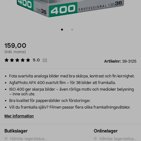
159,00
(inkl. moms)
5.0
(
1
)
Artikelnr:
39-3125
Fota svartvita analoga bilder med bra skärpa, kontrast och fin kornighet.
AgfaPhoto APX 400 svartvit film – för 36 bilder att framkalla.
ISO 400 ger skarpa bilder – även rörliga motiv och medioker belysning
– inne och ute.
Bra kvalitet för pappersbilder och förstoringar.
Vill du framkalla själv? Filmen passar flera olika framkallningsvätskor.
Mer information
Butikslager
Onlinelager
Hämtar lagerstatus...
Hämtar lagerstatus...