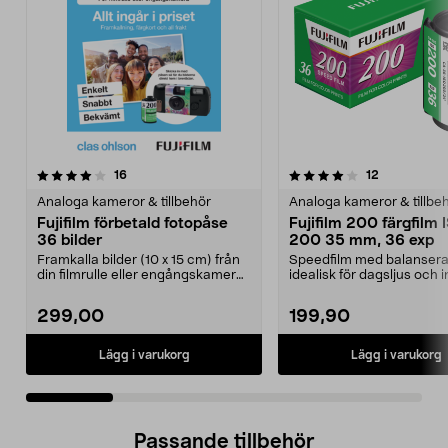
4.0 av 5 stjärnor
recensioner
recensioner
16
12
0.0 av 5 stjärnor
Analoga kameror & tillbehör
Analoga kameror & tillbe
Fujifilm förbetald fotopåse
Fujifilm 200 färgfilm 
36 bilder
200 35 mm, 36 exp
Framkalla bilder (10 x 15 cm) från
Speedfilm med balansera
din filmrulle eller engångskamera.
idealisk för dagsljus och
Fotopåse d...
med blixt. Fuji...
299,00
199,90
Lägg i varukorg
Lägg i varukorg
Passande tillbehör