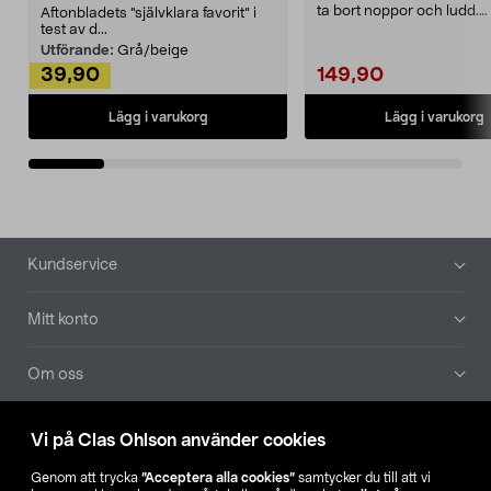
ta bort noppor och ludd.
Aftonbladets "självklara favorit” i
Noppborttagaren fräs...
test av d...
Utförande:
Grå/beige
39,90
149,90
Lägg i varukorg
Lägg i varukorg
Sidfot
Kundservice
Mitt konto
Om oss
Aktuellt
Vi på Clas Ohlson använder cookies
Genom att trycka
”Acceptera alla cookies”
samtycker du till att vi
Våra bolag