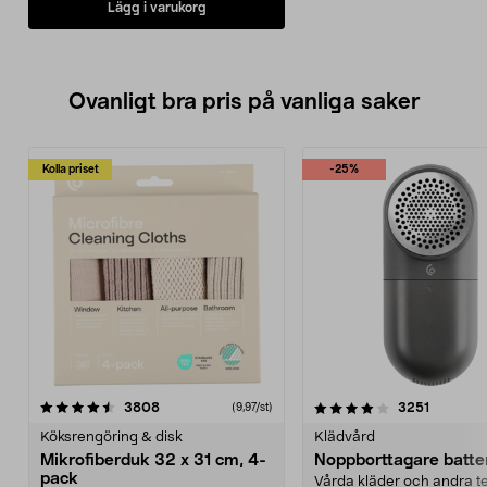
Lägg i varukorg
Ovanligt bra pris på vanliga saker
Kolla priset
-25%
4.0av 5 stjärnor
recensioner
4.5av 5 stjärnor
recensio
3808
3251
(9,97/st)
Köksrengöring & disk
Klädvård
Mikrofiberduk 32 x 31 cm, 4-
Noppborttagare batter
pack
Vårda kläder och andra tex