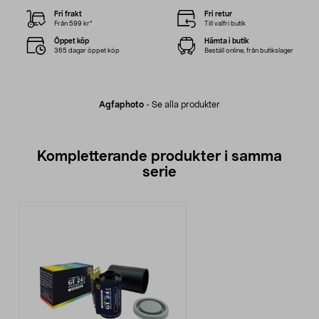
Fri frakt
Fri retur
Från 599 kr*
Till valfri butik
Öppet köp
Hämta i butik
365 dagar öppet köp
Beställ online, från butikslager
Agfaphoto
-
Se alla produkter
Kompletterande produkter i samma
serie