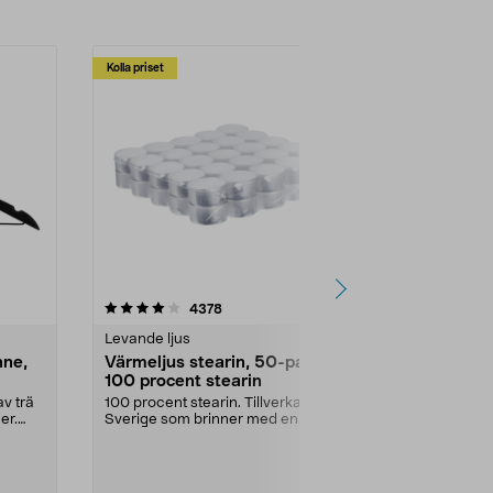
Kolla priset
Multibuy
4.5av 5 stjärnor
recensioner
4.5
4378
2
Levande ljus
Rengöringsm
nne,
Värmeljus stearin, 50-pack,
Bikarbonat
100 procent stearin
Ett allsidigt 
städning och 
v trä
100 procent stearin. Tillverkade i
ute. Städa med
er.
Sverige som brinner med en
vacker och sotfri ...