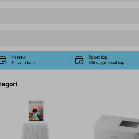
Fri retur
Öppet köp
Till valfri butik
365 dagar öppet köp
tegori