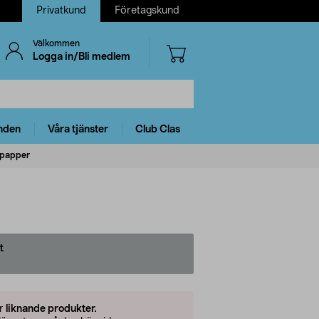
Privatkund
Företagskund
Välkommen
Logga in/Bli medlem
nden
Våra tjänster
Club Clas
d papper
t
er
liknande produkter.