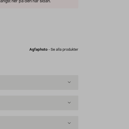
ängst ner på den här sidan.
Agfaphoto
-
Se alla produkter