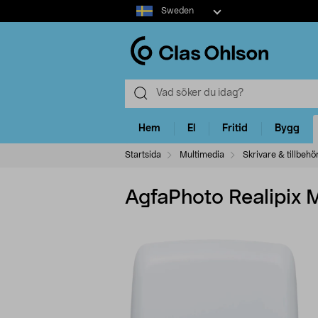
Select
Sweden
market
Hem
El
Fritid
Bygg
Startsida
Multimedia
Skrivare & tillbehö
AgfaPhoto Realipix M