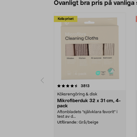
Ovanligt bra pris på vanliga
Kolla priset
5av 5 stjärnor
4.0av 5 stjärnor
recensioner
3813
Köksrengöring & disk
Mikrofiberduk 32 x 31 cm, 4-
pack
Aftonbladets "självklara favorit” i
test av d...
Utförande:
Grå/beige