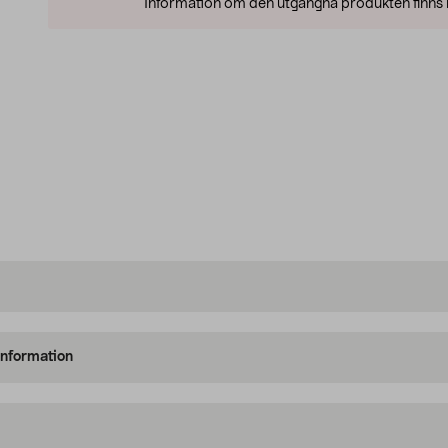
Information om den utgångna produkten finns l
information