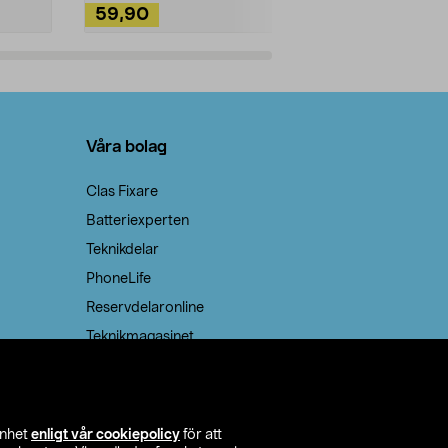
59,90
49,90
Lägg i varukorg
Lägg
Våra bolag
Clas Fixare
Batteriexperten
Teknikdelar
PhoneLife
Reservdelaronline
Teknikmagasinet
enhet
enligt vår cookiepolicy
för att