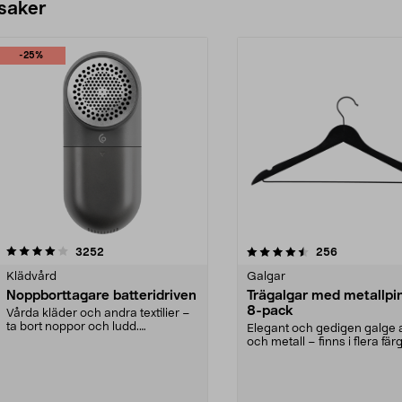
 saker
-25%
4.5av 5 stjärnor
recensioner
4.0av 5 stjärnor
recensioner
3252
256
Klädvård
Galgar
Noppborttagare batteridriven
Trägalgar med metallpi
8-pack
Vårda kläder och andra textilier –
ta bort noppor och ludd.
Elegant och gedigen galge a
Noppborttagaren fräs...
och metall – finns i flera färg
Galge med sv...