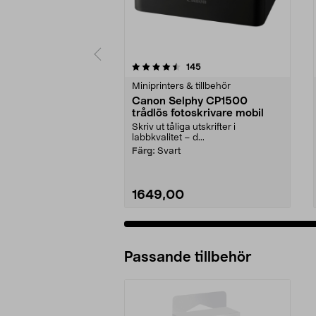
5 av 5 stjärnor
4.5 av 5 stjärnor
recensioner
145
Miniprinters & tillbehör
Canon Selphy CP1500
trådlös fotoskrivare mobil
Skriv ut tåliga utskrifter i
labbkvalitet – d...
Färg:
Svart
1649,00
Passande tillbehör