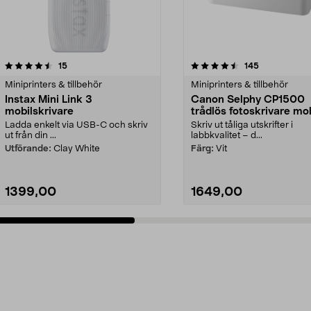
4.5 av 5 stjärnor
recensioner
4.5 av 5 stjärnor
recensioner
15
145
Miniprinters & tillbehör
Miniprinters & tillbehör
Instax Mini Link 3
Canon Selphy CP1500
mobilskrivare
trådlös fotoskrivare mob
Ladda enkelt via USB-C och skriv
Skriv ut tåliga utskrifter i
ut från din ...
labbkvalitet – d...
Utförande:
Clay White
Färg:
Vit
1399,00
1649,00