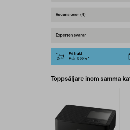
Recensioner
(4)
Experten svarar
Fri frakt
Från 599 kr*
Toppsäljare inom samma ka