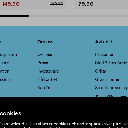
149,90
79,90
199,90
Lägg i varukorg
Lägg i varukorg
o
Om oss
Aktuellt
egistrera
Om oss
Presenter
enord
Press
Städ & rengöring
ation
Investerare
Grillar
istorik
Hållbarhet
Grästrimmer
Karriär
Solcellsbelysning
 cookies
”
samtycker du till att vi lagrar cookies och andra spårtekniker på din 