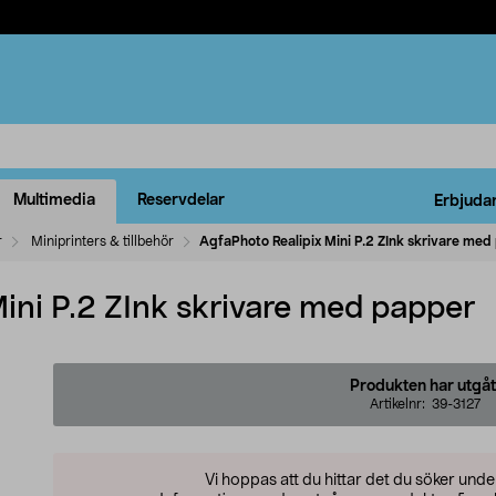
Multimedia
Reservdelar
Erbjuda
r
Miniprinters & tillbehör
AgfaPhoto Realipix Mini P.2 ZInk skrivare me
ini P.2 ZInk skrivare med papper
Produkten har utgåt
Artikelnr:
39-3127
Vi hoppas att du hittar det du söker und