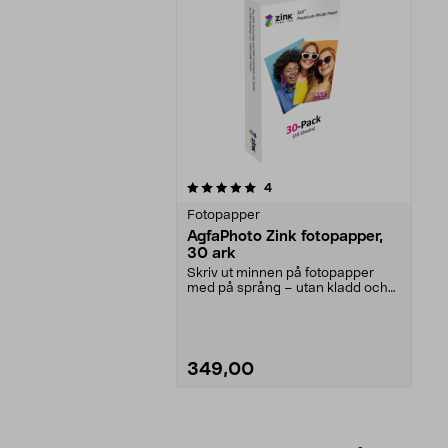
0av 5 stjärnor
recensioner
4
Fotopapper
AgfaPhoto Zink fotopapper,
30 ark
Skriv ut minnen på fotopapper
med på språng – utan kladd och
smet. AgfaPhoto Zin...
349,00
Lägg i varukorg