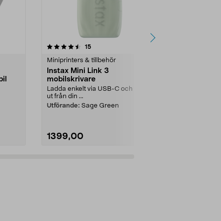
4.5 av 5 stjärnor
recensioner
4.5
15
2
Miniprinters & tillbehör
Miniprinters &
Instax Mini Link 3
Instax Squa
il
mobilskrivare
fotoskrivare
Ladda enkelt via USB-C och skriv
Skriv ut bilde
ut från din ...
– lägg ti...
Utförande:
Sage Green
Färg:
Vit
1399,00
1599,00