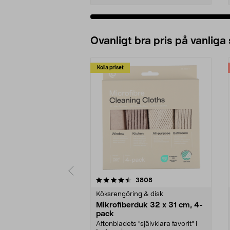
Ovanligt bra pris på vanliga
Kolla priset
5av 5 stjärnor
4.0av 5 stjärnor
recensioner
3808
Köksrengöring & disk
Mikrofiberduk 32 x 31 cm, 4-
pack
Aftonbladets "självklara favorit” i