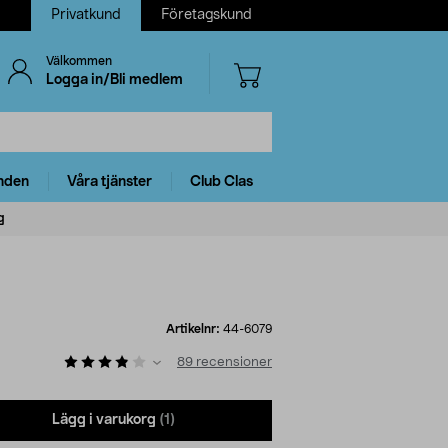
Privatkund
Företagskund
Välkommen
Logga in/Bli medlem
nden
Våra tjänster
Club Clas
g
Artikelnr:
44-6079
89
recensioner
Lägg i varukorg
(1)