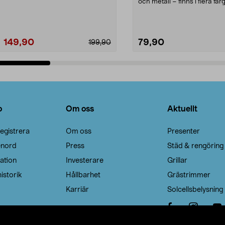
Noppborttagaren fräs...
och metall – finns i flera färg
Galge med sv...
149,90
79,90
199,90
Lägg i varukorg
Lägg i varukorg
o
Om oss
Aktuellt
egistrera
Om oss
Presenter
enord
Press
Städ & rengöring
ation
Investerare
Grillar
istorik
Hållbarhet
Grästrimmer
Karriär
Solcellsbelysning