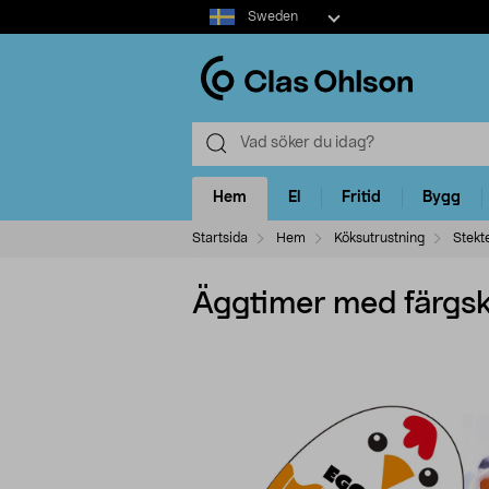
Select
Sweden
market
Hem
El
Fritid
Bygg
Startsida
Hem
Köksutrustning
Stekt
Äggtimer med färgski