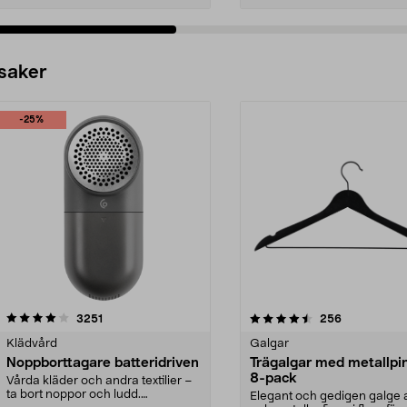
 saker
-25%
4.5av 5 stjärnor
recensioner
4.0av 5 stjärnor
recensioner
3251
256
Klädvård
Galgar
Noppborttagare batteridriven
Trägalgar med metallpi
8-pack
Vårda kläder och andra textilier –
ta bort noppor och ludd.
Elegant och gedigen galge a