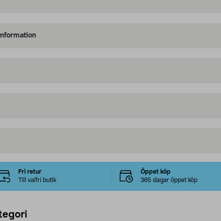
information
Fri retur
Öppet köp
Till valfri butik
365 dagar öppet köp
tegori