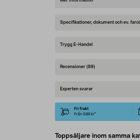
Mer information
Specifikationer, dokument och ev. faro
Trygg E-Handel
Recensioner
(89)
Experten svarar
Fri frakt
Från 599 kr*
Toppsäljare inom samma ka