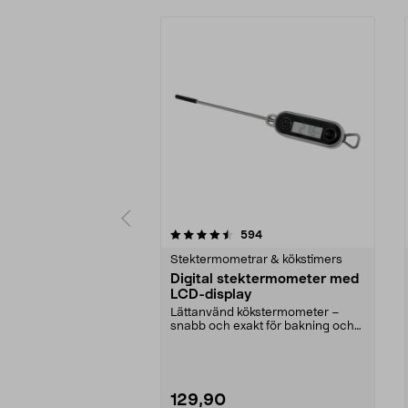
5 av 5 stjärnor
4.5 av 5 stjärnor
recensioner
594
Stektermometrar & kökstimers
Digital stektermometer med
LCD-display
Lättanvänd kökstermometer –
snabb och exakt för bakning och
matlagning. Digital ...
129,90