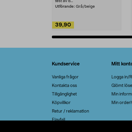
test av d...
Utförande:
Grå/beige
39,90
Lägg i varukorg
Sidfot
Kundservice
Mitt kont
Vanliga frågor
Logga in/R
Kontakta oss
Glömt lös
Tillgänglighet
Min inform
Köpvillkor
Min orderh
Retur / reklamation
Elavfall
Cookie policy