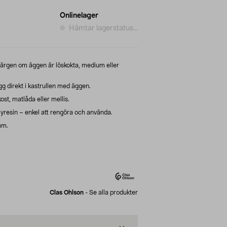
Onlinelager
Hämtar lagerstatus...
färgen om äggen är löskokta, medium eller
g direkt i kastrullen med äggen.
ost, matlåda eller mellis.
yresin – enkel att rengöra och använda.
am.
Clas Ohlson
-
Se alla produkter