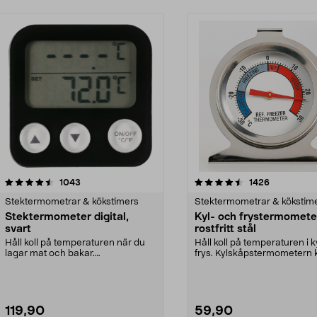
4.5 av 5 stjärnor
recensioner
4.5 av 5 stjärnor
recensioner
1043
1426
Stektermometrar & kökstimers
Stektermometrar & kökstim
Stektermometer digital,
Kyl- och frystermomete
svart
rostfritt stål
Håll koll på temperaturen när du
Håll koll på temperaturen i k
lagar mat och bakar.
frys. Kylskåpstermometern 
Stektermometer med LCD-dis...
användas både ...
119,90
59,90