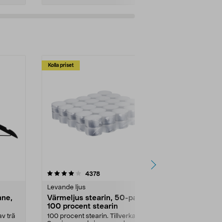
Kolla priset
Multibuy
4.5av 5 stjärnor
recensioner
4.5
4378
2
Levande ljus
Rengöringsm
nne,
Värmeljus stearin, 50-pack,
Bikarbonat
100 procent stearin
Ett allsidigt 
städning och 
v trä
100 procent stearin. Tillverkade i