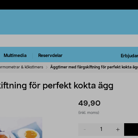
Multimedia
Reservdelar
Erbjuda
ermometrar & kökstimers
Äggtimer med färgskiftning för perfekt kokta äg
ftning för perfekt kokta ägg
49,90
(inkl. moms)
Product
quantity