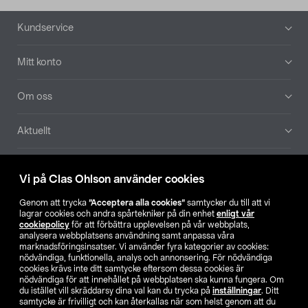
Sidfot
Kundservice
Mitt konto
Om oss
Aktuellt
Våra bolag
Vi på Clas Ohlson använder cookies
Hitta butik
Genom att trycka
”Acceptera alla cookies”
samtycker du till att vi
lagrar cookies och andra spårtekniker på din enhet
enligt vår
cookiepolicy
för att förbättra upplevelsen på vår webbplats,
SE
NO
FI
analysera webbplatsens användning samt anpassa våra
marknadsföringsinsatser. Vi använder fyra kategorier av cookies:
nödvändiga, funktionella, analys och annonsering. För nödvändiga
cookies krävs inte ditt samtycke eftersom dessa cookies är
nödvändiga för att innehållet på webbplatsen ska kunna fungera. Om
du istället vill skräddarsy dina val kan du trycka på
inställningar
. Ditt
samtycke är frivilligt och kan återkallas när som helst genom att du