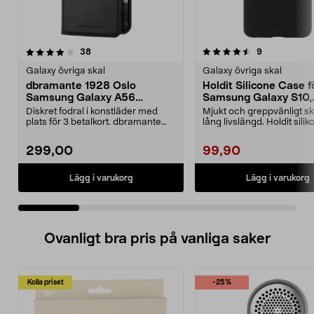
4.5 av 5 stjärnor
recensioner
4.5 av 5 stjärnor
recensioner
38
9
Galaxy övriga skal
Galaxy övriga skal
dbramante 1928 Oslo
Holdit Silicone Case f
Samsung Galaxy A56
Samsung Galaxy S10,
plånboksfodral
mobilskal
Diskret fodral i konstläder med
Mjukt och greppvänligt s
plats för 3 betalkort. dbramante
lång livslängd. Holdit silik
1928 Oslo – sla...
Samsung G...
299,00
99,90
Lägg i varukorg
Lägg i varukorg
Ovanligt bra pris på vanliga saker
Kolla priset
-25%