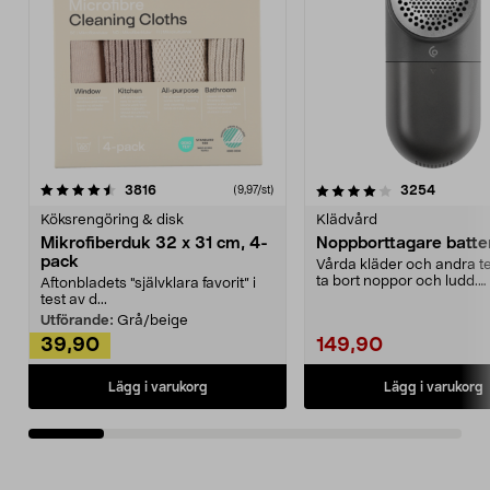
4.0av 5 stjärnor
recensioner
4.5av 5 stjärnor
recensio
3816
3254
(9,97/st)
Köksrengöring & disk
Klädvård
Mikrofiberduk 32 x 31 cm, 4-
Noppborttagare batter
pack
Vårda kläder och andra tex
ta bort noppor och ludd.
Aftonbladets "självklara favorit” i
Noppborttagaren fräs...
test av d...
Utförande:
Grå/beige
39,90
149,90
Lägg i varukorg
Lägg i varukorg