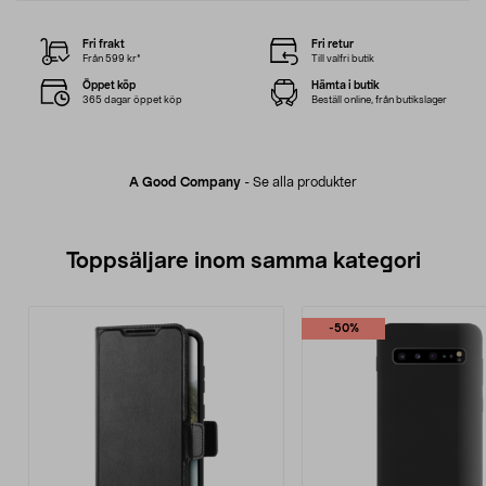
Fri frakt
Fri retur
Från 599 kr*
Till valfri butik
Öppet köp
Hämta i butik
365 dagar öppet köp
Beställ online, från butikslager
A Good Company
-
Se alla produkter
Toppsäljare inom samma kategori
-50%