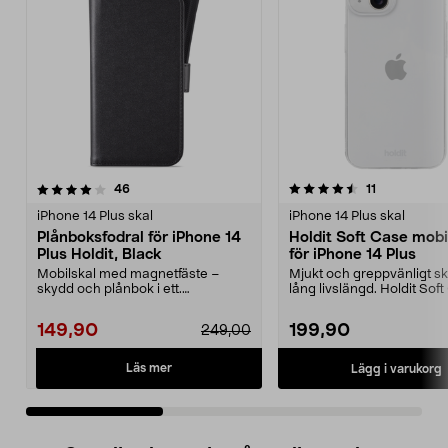
4.5 av 5 stjärnor
recensioner
3.5 av 5 stjärnor
recensioner
46
11
iPhone 14 Plus skal
iPhone 14 Plus skal
Plånboksfodral för iPhone 14
Holdit Soft Case mobi
Plus Holdit, Black
för iPhone 14 Plus
Mobilskal med magnetfäste –
Mjukt och greppvänligt s
skydd och plånbok i ett.
lång livslängd. Holdit Sof
Plånboksfodral för iPhone 1...
följsamt skyd...
149,90
199,90
249,00
Läs mer
Lägg i varukorg