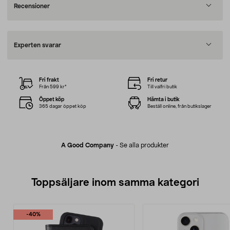
Recensioner
Experten svarar
Fri frakt
Fri retur
Från 599 kr*
Till valfri butik
Öppet köp
Hämta i butik
365 dagar öppet köp
Beställ online, från butikslager
A Good Company
-
Se alla produkter
Toppsäljare inom samma kategori
-40%