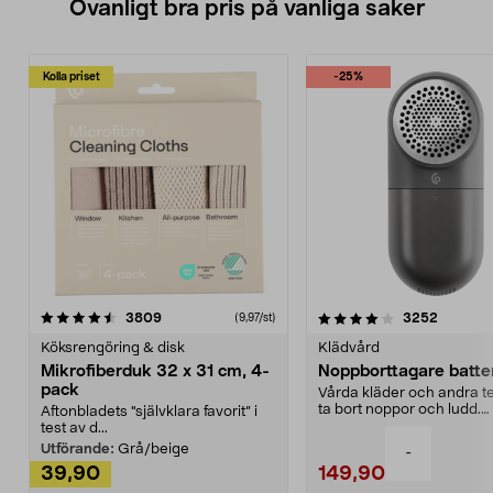
Ovanligt bra pris på vanliga saker
Kolla priset
-25%
4.0av 5 stjärnor
recensioner
4.5av 5 stjärnor
recensio
3809
3252
(9,97/st)
Köksrengöring & disk
Klädvård
Mikrofiberduk 32 x 31 cm, 4-
Noppborttagare batter
pack
Vårda kläder och andra tex
ta bort noppor och ludd.
Aftonbladets "självklara favorit” i
Noppborttagaren fräs...
test av d...
Utförande:
Grå/beige
-
39,90
149,90