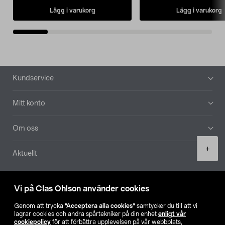
Lägg i varukorg
Lägg i varukorg
Sidfot
Kundservice
Mitt konto
Om oss
Product
+
Aktuellt
quantity
Våra bolag
Vi på Clas Ohlson använder cookies
Hitta butik
Genom att trycka
”Acceptera alla cookies”
samtycker du till att vi
lagrar cookies och andra spårtekniker på din enhet
enligt vår
cookiepolicy
för att förbättra upplevelsen på vår webbplats,