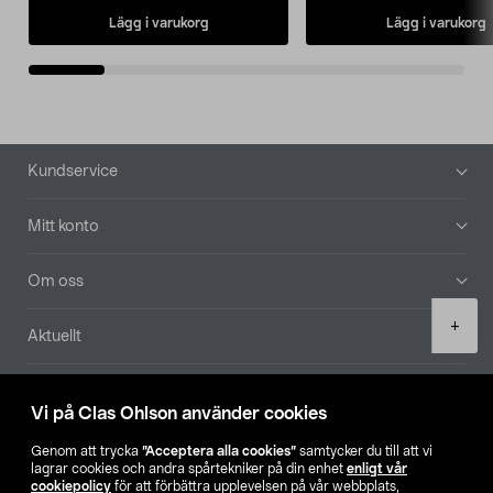
Lägg i varukorg
Lägg i varukorg
Sidfot
Kundservice
Mitt konto
Om oss
Product
+
Aktuellt
quantity
Våra bolag
Vi på Clas Ohlson använder cookies
Hitta butik
Genom att trycka
”Acceptera alla cookies”
samtycker du till att vi
lagrar cookies och andra spårtekniker på din enhet
enligt vår
cookiepolicy
för att förbättra upplevelsen på vår webbplats,