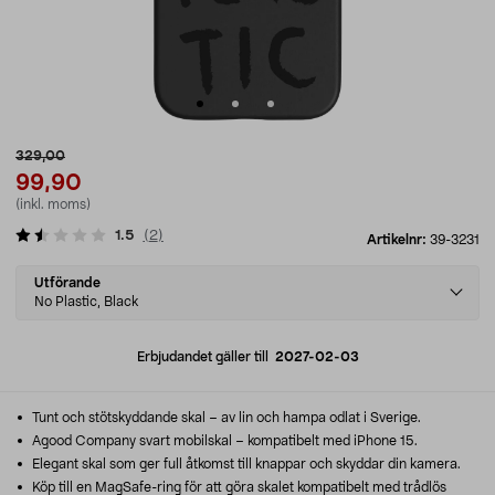
329,00
99,90
(inkl. moms)
1.5
(
2
)
Artikelnr:
39-3231
Select
Utförande
variant
No Plastic, Black
Erbjudandet gäller till
2027-02-03
Tunt och stötskyddande skal – av lin och hampa odlat i Sverige.
Agood Company svart mobilskal – kompatibelt med iPhone 15.
Elegant skal som ger full åtkomst till knappar och skyddar din kamera.
Köp till en MagSafe-ring för att göra skalet kompatibelt med trådlös