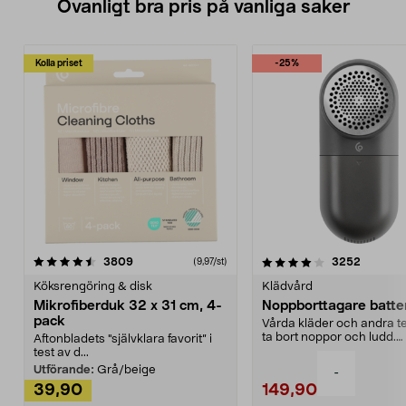
Ovanligt bra pris på vanliga saker
Kolla priset
-25%
4.0av 5 stjärnor
recensioner
4.5av 5 stjärnor
recensio
3809
3252
(9,97/st)
Köksrengöring & disk
Klädvård
Mikrofiberduk 32 x 31 cm, 4-
Noppborttagare batter
pack
Vårda kläder och andra tex
ta bort noppor och ludd.
Aftonbladets "självklara favorit” i
Noppborttagaren fräs...
test av d...
Utförande:
Grå/beige
-
39,90
149,90