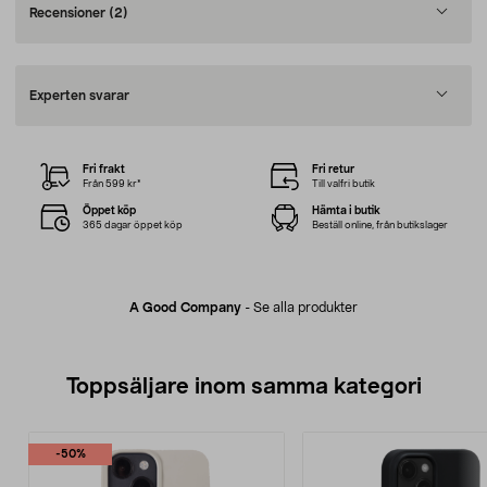
Recensioner
(2)
Experten svarar
Fri frakt
Fri retur
Från 599 kr*
Till valfri butik
Öppet köp
Hämta i butik
365 dagar öppet köp
Beställ online, från butikslager
A Good Company
-
Se alla produkter
Toppsäljare inom samma kategori
-50%