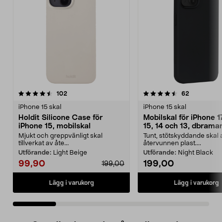
4.5 av 5 stjärnor
recensioner
4.5 av 5 stjärnor
recensione
102
62
iPhone 15 skal
iPhone 15 skal
Holdit Silicone Case för
Mobilskal för iPhone 1
iPhone 15, mobilskal
15, 14 och 13, dbram
Greenland
Mjukt och greppvänligt skal
Tunt, stötskyddande skal 
tillverkat av åte...
återvunnen plast....
Utförande:
Light Beige
Utförande:
Night Black
99,90
199,00
199,00
Lägg i varukorg
Lägg i varukorg