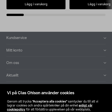
Lägg i varukorg
Lägg i varukorg
Sidfot
Kundservice
Mitt konto
Om oss
Aktuellt
Våra bolag
Vi på Clas Ohlson använder cookies
Hitta butik
Genom att trycka
”Acceptera alla cookies”
samtycker du till att vi
lagrar cookies och andra spårtekniker på din enhet
enligt vår
cookiepolicy
för att förbättra upplevelsen på vår webbplats,