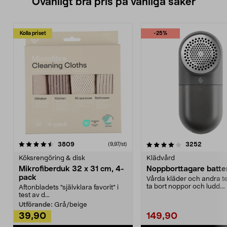
Ovanligt bra pris på vanliga saker
Kolla priset
-25%
4.0av 5 stjärnor
recensioner
4.5av 5 stjärnor
recensio
3809
3252
(9,97/st)
Köksrengöring & disk
Klädvård
Mikrofiberduk 32 x 31 cm, 4-
Noppborttagare batter
pack
Vårda kläder och andra tex
ta bort noppor och ludd.
Aftonbladets "självklara favorit” i
Noppborttagaren fräs...
test av d...
Utförande:
Grå/beige
39,90
149,90