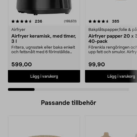
4.5 av 5 stjärnor
recensioner
4.5 av 5 stjärnor
recension
236
385
(199,67/l)
Airfryer
Bakplåtspapper,folie & p
Airfryer keramisk, med timer,
Airfryer papper 20 x 
3 l
40-pack
Fritera, ugnsstek eller baka enkelt
Förenkla rengöringen oc
och fettsnålt med 6 förinställda
upp fett och smulor. Airfr
program. Ke...
papper med kant – b...
599,00
99,90
Lägg i varukorg
Lägg i varukorg
Passande tillbehör