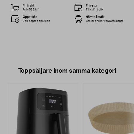
Fri frakt
Fri retur
Från 599 kr*
Till valfri butik
Öppet köp
Hämta i butik
365 dagar öppet köp
Beställ online, från butikslager
Toppsäljare inom samma kategori