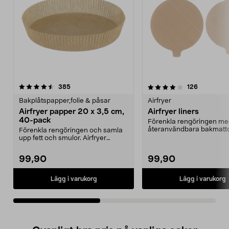
4.0av 5 stjärnor
recensioner
4.0av 5 stjärnor
recensione
385
126
Bakplåtspapper,folie & påsar
Airfryer
Airfryer papper 20 x 3,5 cm,
Airfryer liners
40-pack
Förenkla rengöringen m
återanvändbara bakmatto
Förenkla rengöringen och samla
Airfryer liners – kan klippa
upp fett och smulor. Airfryer
papper med kant – b...
99,90
99,90
Lägg i varukorg
Lägg i varukorg