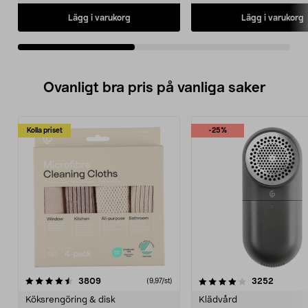
Lägg i varukorg
Lägg i varukorg
Ovanligt bra pris på vanliga saker
Kolla priset
-25%
4.0av 5 stjärnor
recensioner
4.5av 5 stjärnor
recensio
3809
3252
(9,97/st)
Köksrengöring & disk
Klädvård