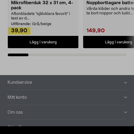
Mikrofiberduk 32 x 31 cm, 4-
Noppborttagare batter
pack
Vårda kläder och andra tex
ta bort noppor och ludd.
Aftonbladets "självklara favorit” i
Noppborttagaren fräs...
test av d...
Utförande:
Grå/beige
39,90
149,90
Lägg i varukorg
Lägg i varukorg
Sidfot
Kundservice
Mitt konto
Om oss
Aktuellt