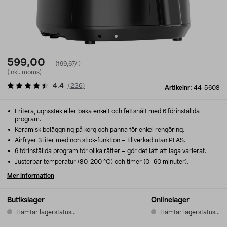
599,00
(199,67/l)
(inkl. moms)
4.4
(
236
)
Artikelnr:
44-5608
Fritera, ugnsstek eller baka enkelt och fettsnålt med 6 förinställda
program.
Keramisk beläggning på korg och panna för enkel rengöring.
Airfryer 3 liter med non stick-funktion – tillverkad utan PFAS.
6 förinställda program för olika rätter – gör det lätt att laga varierat.
Justerbar temperatur (80-200 °C) och timer (0–60 minuter).
Mer information
Butikslager
Onlinelager
Hämtar lagerstatus...
Hämtar lagerstatus...