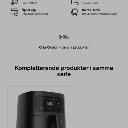
Från 599 kr*
Till valfri butik
Öppet köp
Hämta i butik
365 dagar öppet köp
Beställ online, från butikslager
Clas Ohlson
-
Se alla produkter
Kompletterande produkter i samma
serie