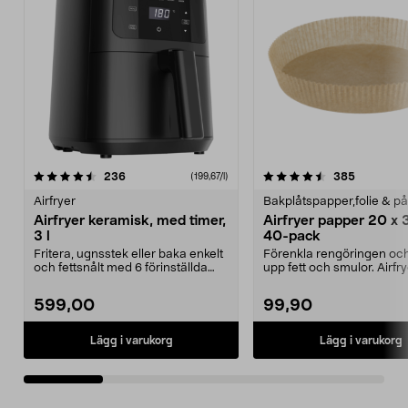
4.5 av 5 stjärnor
recensioner
4.5 av 5 stjärnor
recension
236
385
(199,67/l)
Airfryer
Bakplåtspapper,folie & p
Airfryer keramisk, med timer,
Airfryer papper 20 x 
3 l
40-pack
Fritera, ugnsstek eller baka enkelt
Förenkla rengöringen oc
och fettsnålt med 6 förinställda
upp fett och smulor. Airfr
program. Ke...
papper med kant – b...
599,00
99,90
Lägg i varukorg
Lägg i varukorg