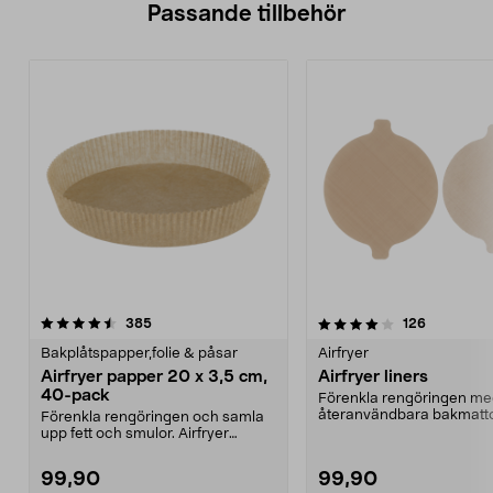
Passande tillbehör
4.0av 5 stjärnor
recensioner
4.0av 5 stjärnor
recensione
385
126
Bakplåtspapper,folie & påsar
Airfryer
Airfryer papper 20 x 3,5 cm,
Airfryer liners
40-pack
Förenkla rengöringen m
återanvändbara bakmatto
Förenkla rengöringen och samla
Airfryer liners – kan klippa
upp fett och smulor. Airfryer
papper med kant – b...
99,90
99,90