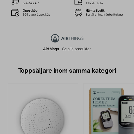
Från 599 kr*
Till valfri butik
Öppet köp
Hämta i butik
365 dagar öppet köp
Beställ online, från butikslager
Airthings
-
Se alla produkter
Toppsäljare inom samma kategori