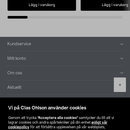
Lägg i varukorg
Lägg i varukorg
Sidfot
Kundservice
Mitt konto
Om oss
Product
+
Aktuellt
quantity
Våra bolag
Vi på Clas Ohlson använder cookies
Hitta butik
Genom att trycka
”Acceptera alla cookies”
samtycker du till att vi
lagrar cookies och andra spårtekniker på din enhet
enligt vår
cookiepolicy
för att förbättra upplevelsen på vår webbplats,