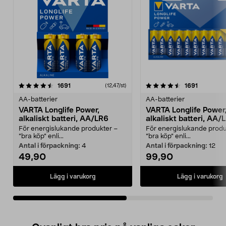
4.5av 5 stjärnor
recensioner
4.5av 5 stjärnor
recension
1691
1691
(12,47/st)
AA-batterier
AA-batterier
VARTA Longlife Power,
VARTA Longlife Power
alkaliskt batteri, AA/LR6
alkaliskt batteri, AA/
För energislukande produkter –
För energislukande produ
”bra köp” enli...
”bra köp” enli...
Antal i förpackning:
4
Antal i förpackning:
12
49,90
99,90
Lägg i varukorg
Lägg i varukorg