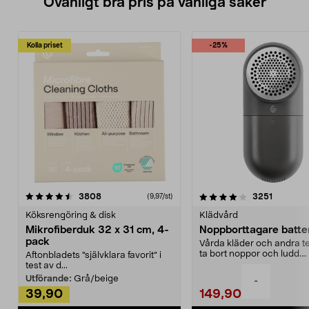
Ovanligt bra pris på vanliga saker
Kolla priset
-25%
4.0av 5 stjärnor
recensioner
4.5av 5 stjärnor
recensio
3808
3251
(9,97/st)
Köksrengöring & disk
Klädvård
Mikrofiberduk 32 x 31 cm, 4-
Noppborttagare batter
pack
Vårda kläder och andra tex
ta bort noppor och ludd.
Aftonbladets "självklara favorit” i
Noppborttagaren fräs...
test av d...
Utförande:
Grå/beige
-
39,90
149,90