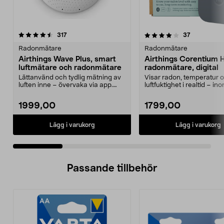
4.0 av 5 stjärnor
recensioner
4.5 av 5 stjärnor
recensioner
317
37
Radonmätare
Radonmätare
Airthings Wave Plus, smart
Airthings Corentium
luftmätare och radonmätare
radonmätare, digital
Lättanvänd och tydlig mätning av
Visar radon, temperatur 
luften inne – övervaka via app.
luftfuktighet i realtid – in
Airthings Wave ...
Airthings Corenti...
1999,00
1799,00
Lägg i varukorg
Lägg i varukorg
Passande tillbehör