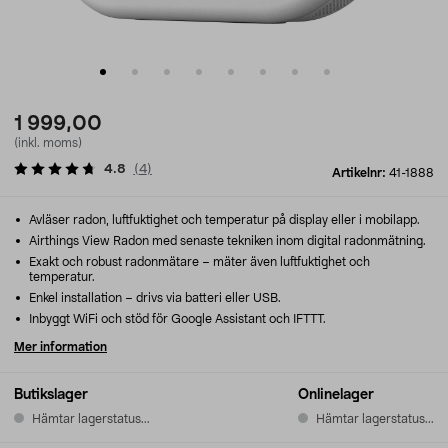
1 999,00
(inkl. moms)
4.8
(
4
)
Artikelnr:
41-1888
Avläser radon, luftfuktighet och temperatur på display eller i mobilapp.
Airthings View Radon med senaste tekniken inom digital radonmätning.
Exakt och robust radonmätare – mäter även luftfuktighet och
temperatur.
Enkel installation – drivs via batteri eller USB.
Inbyggt WiFi och stöd för Google Assistant och IFTTT.
Mer information
Butikslager
Onlinelager
Hämtar lagerstatus...
Hämtar lagerstatus...