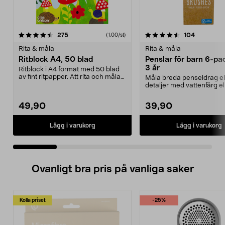
4.5 av 5 stjärnor
recensioner
4.5 av 5 stjärnor
recension
275
104
(1,00/st)
Rita & måla
Rita & måla
Ritblock A4, 50 blad
Penslar för barn 6-pac
3 år
Ritblock i A4 format med 50 blad
av fint ritpapper. Att rita och måla
Måla breda penseldrag el
stimulerar...
detaljer med vattenfärg el
akrylfärg. Penslar i o...
49,90
39,90
Lägg i varukorg
Lägg i varukorg
Ovanligt bra pris på vanliga saker
Kolla priset
-25%