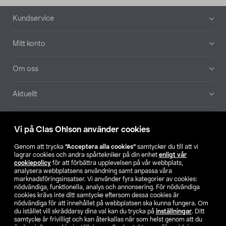
Sidfot
Kundservice
Mitt konto
Om oss
Aktuellt
Våra bolag
Vi på Clas Ohlson använder cookies
Hitta butik
Genom att trycka
”Acceptera alla cookies”
samtycker du till att vi
lagrar cookies och andra spårtekniker på din enhet
enligt vår
cookiepolicy
för att förbättra upplevelsen på vår webbplats,
SE
NO
FI
analysera webbplatsens användning samt anpassa våra
marknadsföringsinsatser. Vi använder fyra kategorier av cookies:
nödvändiga, funktionella, analys och annonsering. För nödvändiga
cookies krävs inte ditt samtycke eftersom dessa cookies är
nödvändiga för att innehållet på webbplatsen ska kunna fungera. Om
du istället vill skräddarsy dina val kan du trycka på
inställningar
. Ditt
samtycke är frivilligt och kan återkallas när som helst genom att du