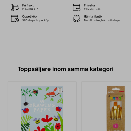
Fri frakt
Fri retur
Från 599 kr*
Till valfri butik
Öppet köp
Hämta i butik
365 dagar öppet köp
Beställ online, från butikslager
Toppsäljare inom samma kategori