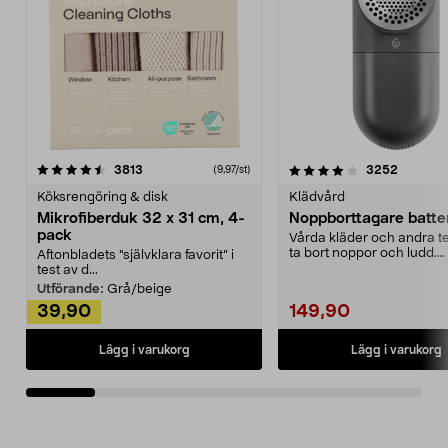
4.0av 5 stjärnor
recensioner
4.5av 5 stjärnor
recensio
3813
3252
(9,97/st)
Köksrengöring & disk
Klädvård
Mikrofiberduk 32 x 31 cm, 4-
Noppborttagare batter
pack
Vårda kläder och andra tex
ta bort noppor och ludd.
Aftonbladets "självklara favorit” i
Noppborttagaren fräs...
test av d...
Utförande:
Grå/beige
39,90
149,90
Lägg i varukorg
Lägg i varukorg