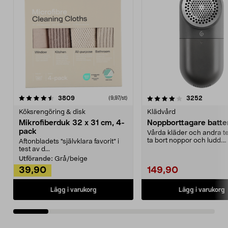
4.0av 5 stjärnor
recensioner
4.5av 5 stjärnor
recensio
3809
3252
(9,97/st)
Köksrengöring & disk
Klädvård
Mikrofiberduk 32 x 31 cm, 4-
Noppborttagare batter
pack
Vårda kläder och andra tex
ta bort noppor och ludd.
Aftonbladets "självklara favorit” i
Noppborttagaren fräs...
test av d...
Utförande:
Grå/beige
39,90
149,90
Lägg i varukorg
Lägg i varukorg