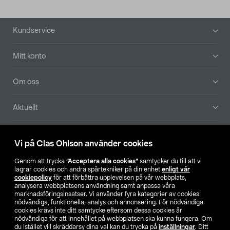
Sidfot
Kundservice
Mitt konto
Om oss
Aktuellt
Våra bolag
Vi på Clas Ohlson använder cookies
Hitta butik
Genom att trycka
”Acceptera alla cookies”
samtycker du till att vi
lagrar cookies och andra spårtekniker på din enhet
enligt vår
cookiepolicy
för att förbättra upplevelsen på vår webbplats,
SE
NO
FI
analysera webbplatsens användning samt anpassa våra
marknadsföringsinsatser. Vi använder fyra kategorier av cookies:
nödvändiga, funktionella, analys och annonsering. För nödvändiga
cookies krävs inte ditt samtycke eftersom dessa cookies är
nödvändiga för att innehållet på webbplatsen ska kunna fungera. Om
du istället vill skräddarsy dina val kan du trycka på
inställningar
. Ditt