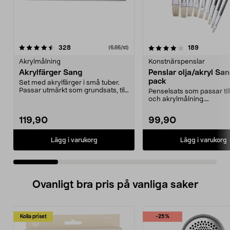
4.0 av 5 stjärnor
recensioner
4.5 av 5 stjärnor
recensione
328
189
(6,66/st)
Akrylmålning
Konstnärspenslar
Akrylfärger Sang
Penslar olja/akryl Sa
pack
Set med akrylfärger i små tuber.
Passar utmärkt som grundsats, till
Penselsats som passar till
plakat, post...
och akrylmålning.
Konstnärspenslar med svi
119,90
99,90
Lägg i varukorg
Lägg i varukorg
Ovanligt bra pris på vanliga saker
Kolla priset
-25%