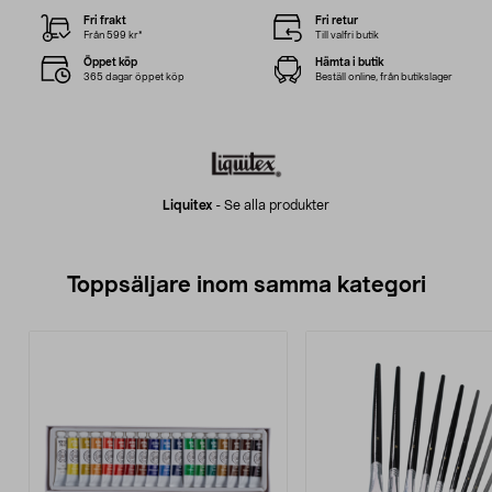
Fri frakt
Fri retur
Från 599 kr*
Till valfri butik
Öppet köp
Hämta i butik
365 dagar öppet köp
Beställ online, från butikslager
Liquitex
-
Se alla produkter
Toppsäljare inom samma kategori