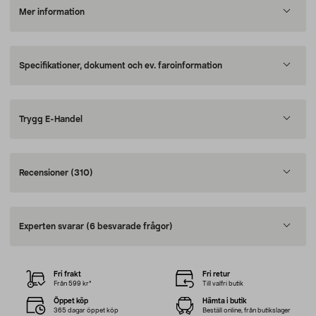
Mer information
Specifikationer, dokument och ev. faroinformation
Trygg E-Handel
Recensioner
(310)
Experten svarar
(6 besvarade frågor)
Fri frakt
Fri retur
Från 599 kr*
Till valfri butik
Öppet köp
Hämta i butik
365 dagar öppet köp
Beställ online, från butikslager