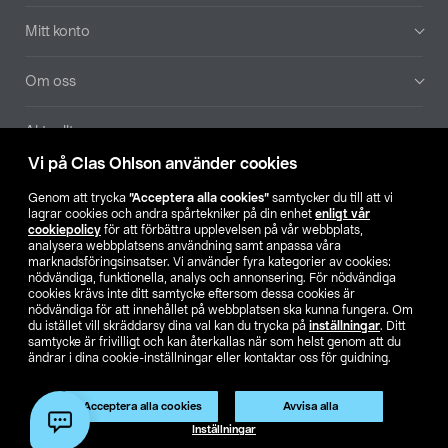
Mitt konto
Om oss
Aktuellt
Vi på Clas Ohlson använder cookies
Våra bolag
Genom att trycka
”Acceptera alla cookies”
samtycker du till att vi
lagrar cookies och andra spårtekniker på din enhet
enligt vår
Hitta butik
cookiepolicy
för att förbättra upplevelsen på vår webbplats,
analysera webbplatsens användning samt anpassa våra
marknadsföringsinsatser. Vi använder fyra kategorier av cookies:
nödvändiga, funktionella, analys och annonsering. För nödvändiga
SE
NO
FI
cookies krävs inte ditt samtycke eftersom dessa cookies är
nödvändiga för att innehållet på webbplatsen ska kunna fungera. Om
du istället vill skräddarsy dina val kan du trycka på
inställningar
. Ditt
samtycke är frivilligt och kan återkallas när som helst genom att du
ändrar i dina cookie-inställningar eller kontaktar oss för guidning.
Acceptera alla cookies
Avvisa alla
Köpvillkor
Privacy statement
Klubbvillkor
För företag
Inställningar
Ändra till priser exklusive moms