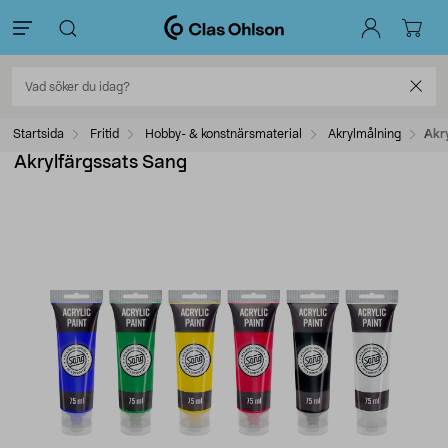
Startsida
Fritid
Hobby- & konstnärsmaterial
Akrylmålning
Akr
Akrylfärgssats Sang