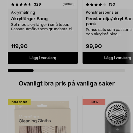
4.0 av 5 stjärnor
recensioner
4.5 av 5 stjärnor
recension
329
190
(6,66/st)
Akrylmålning
Konstnärspenslar
Akrylfärger Sang
Penslar olja/akryl Sa
pack
Set med akrylfärger i små tuber.
Passar utmärkt som grundsats, till
Penselsats som passar till
plakat, post...
och akrylmålning.
Konstnärspenslar med svi
119,90
99,90
Lägg i varukorg
Lägg i varukorg
Ovanligt bra pris på vanliga saker
Kolla priset
-25%