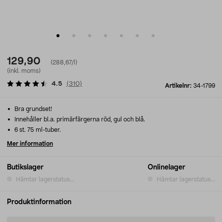
129,90
(288,67/l)
(inkl. moms)
4.5
(
310
)
Artikelnr:
34-1799
Bra grundset!
Innehåller bl.a. primärfärgerna röd, gul och blå.
6 st. 75 ml-tuber.
Mer information
Butikslager
Onlinelager
Hämtar lagerstatus...
Hämtar lagerstatus...
Produktinformation