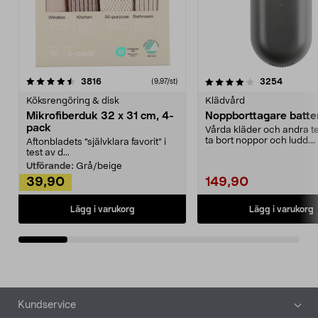
4.0av 5 stjärnor
recensioner
4.5av 5 stjärnor
recensio
3816
3254
(9,97/st)
Köksrengöring & disk
Klädvård
Mikrofiberduk 32 x 31 cm, 4-
Noppborttagare batter
pack
Vårda kläder och andra tex
ta bort noppor och ludd.
Aftonbladets "självklara favorit” i
Noppborttagaren fräs...
test av d...
Utförande:
Grå/beige
39,90
149,90
Lägg i varukorg
Lägg i varukorg
Sidfot
Kundservice