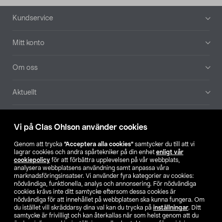
Sidfot
Kundservice
Mitt konto
Om oss
Aktuellt
Våra bolag
Vi på Clas Ohlson använder cookies
Hitta butik
Genom att trycka
”Acceptera alla cookies”
samtycker du till att vi
lagrar cookies och andra spårtekniker på din enhet
enligt vår
cookiepolicy
för att förbättra upplevelsen på vår webbplats,
SE
NO
FI
analysera webbplatsens användning samt anpassa våra
marknadsföringsinsatser. Vi använder fyra kategorier av cookies:
nödvändiga, funktionella, analys och annonsering. För nödvändiga
cookies krävs inte ditt samtycke eftersom dessa cookies är
nödvändiga för att innehållet på webbplatsen ska kunna fungera. Om
du istället vill skräddarsy dina val kan du trycka på
inställningar
. Ditt
samtycke är frivilligt och kan återkallas när som helst genom att du