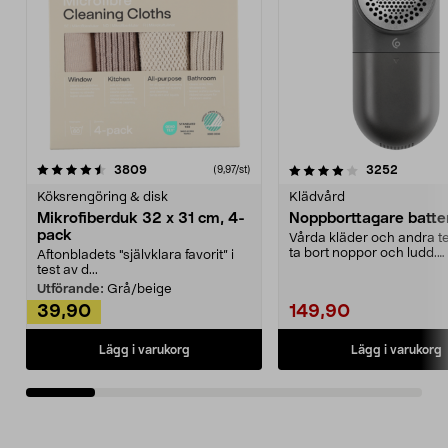
4.0av 5 stjärnor
recensioner
4.5av 5 stjärnor
recensio
3809
3252
(9,97/st)
Köksrengöring & disk
Klädvård
Mikrofiberduk 32 x 31 cm, 4-
Noppborttagare batter
pack
Vårda kläder och andra tex
ta bort noppor och ludd.
Aftonbladets "självklara favorit” i
Noppborttagaren fräs...
test av d...
Utförande:
Grå/beige
39,90
149,90
Lägg i varukorg
Lägg i varukorg