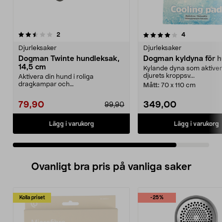
4.0 av 5 stjärnor
recensioner
recensioner
2
4
Djurleksaker
Djurleksaker
Dogman Twinte hundleksak,
Dogman kyldyna för h
14,5 cm
Kylande dyna som aktiver
djurets kroppsv...
Aktivera din hund i roliga
dragkampar och
Mått:
70 x 110 cm
apporteringslekar. Dogman Twinte
hundl...
79,90
349,00
99,90
Lägg i varukorg
Lägg i varukorg
Ovanligt bra pris på vanliga saker
Kolla priset
-25%