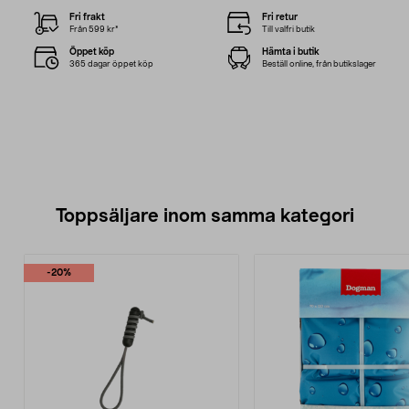
Fri frakt
Fri retur
Från 599 kr*
Till valfri butik
Öppet köp
Hämta i butik
365 dagar öppet köp
Beställ online, från butikslager
Toppsäljare inom samma kategori
-20%