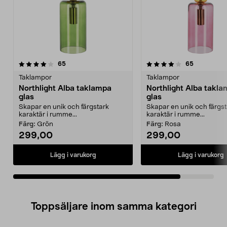
4.0av 5 stjärnor
recensioner
recensione
65
65
Taklampor
Taklampor
Northlight Alba taklampa
Northlight Alba takl
glas
glas
Skapar en unik och färgstark
Skapar en unik och färgst
karaktär i rumme...
karaktär i rumme...
Färg:
Grön
Färg:
Rosa
299,00
299,00
Lägg i varukorg
Lägg i varukorg
Toppsäljare inom samma kategori