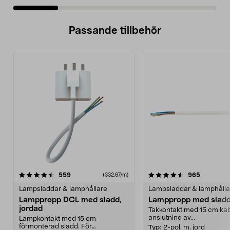
Passande tillbehör
4.5av 5 stjärnor
recensioner
recension
559
965
(332,67/m)
Lampsladdar & lamphållare
Lampsladdar & lamphålla
Lamppropp DCL med sladd,
Lamppropp med slad
jordad
Takkontakt med 15 cm kab
anslutning av...
Lampkontakt med 15 cm
förmonterad sladd. För
Typ:
2-pol. m. jord