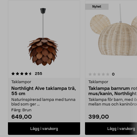
Nyhet
recensioner
3.0 av 5 stjärnor
255
recensioner
0
0.0 av 5 stjärnor
Taklampor
Taklampor
Northlight Alve taklampa trä,
Taklampa barnrum rot
55 cm
mus/kanin, Northlight
Naturinspirerad lampa med tunna
Taklampa för barn, med ör
blad som ger ...
mellan mus och kaninöron
Lampa barnr...
Färg:
Brun
649,00
399,00
Lägg i varukorg
Lägg i varukorg