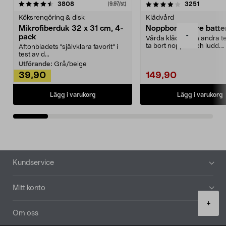
4.0av 5 stjärnor
recensioner
4.5av 5 stjärnor
recensio
3808
3251
(9,97/st)
Köksrengöring & disk
Klädvård
Mikrofiberduk 32 x 31 cm, 4-
Noppborttagare batter
-
pack
Vårda kläder och andra tex
ta bort noppor och ludd.
Aftonbladets "självklara favorit” i
Noppborttagaren fräs...
test av d...
Utförande:
Grå/beige
39,90
149,90
Lägg i varukorg
Lägg i varukorg
Sidfot
Kundservice
Mitt konto
Product
+
quantity
Om oss