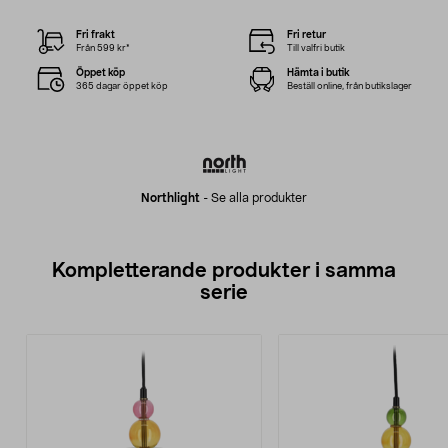
Fri frakt
Fri retur
Från 599 kr*
Till valfri butik
Öppet köp
Hämta i butik
365 dagar öppet köp
Beställ online, från butikslager
Northlight
-
Se alla produkter
Kompletterande produkter i samma
serie