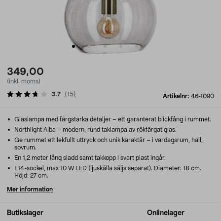
349,00
(inkl. moms)
3.7
(
15
)
Artikelnr:
46-1090
Glaslampa med färgstarka detaljer – ett garanterat blickfång i rummet.
Northlight Alba – modern, rund taklampa av rökfärgat glas.
Ge rummet ett lekfullt uttryck och unik karaktär – i vardagsrum, hall,
sovrum.
En 1,2 meter lång sladd samt takkopp i svart plast ingår.
E14-sockel, max 10 W LED (ljuskälla säljs separat). Diameter: 18 cm.
Höjd: 27 cm.
Mer information
Butikslager
Onlinelager