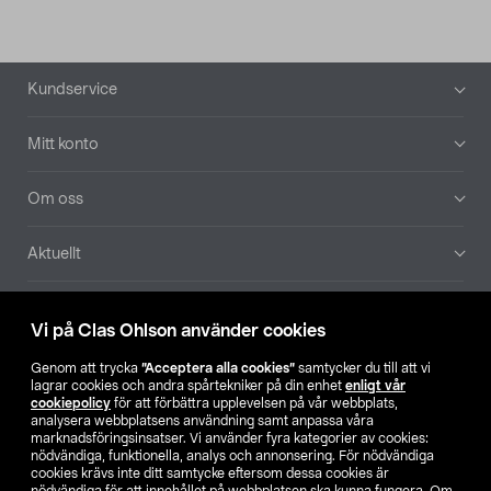
Sidfot
Kundservice
Mitt konto
Om oss
Aktuellt
Våra bolag
Vi på Clas Ohlson använder cookies
Hitta butik
Genom att trycka
”Acceptera alla cookies”
samtycker du till att vi
lagrar cookies och andra spårtekniker på din enhet
enligt vår
cookiepolicy
för att förbättra upplevelsen på vår webbplats,
SE
NO
FI
analysera webbplatsens användning samt anpassa våra
marknadsföringsinsatser. Vi använder fyra kategorier av cookies:
nödvändiga, funktionella, analys och annonsering. För nödvändiga
cookies krävs inte ditt samtycke eftersom dessa cookies är