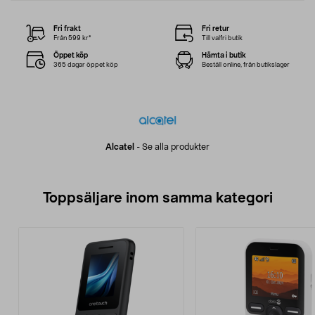
Fri frakt
Fri retur
Från 599 kr*
Till valfri butik
Öppet köp
Hämta i butik
365 dagar öppet köp
Beställ online, från butikslager
Alcatel
-
Se alla produkter
Toppsäljare inom samma kategori