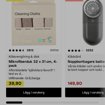
4.0av 5 stjärnor
recensioner
4.5av 5 stjärnor
recensio
3813
3252
(9,97/st)
Köksrengöring & disk
Klädvård
Mikrofiberduk 32 x 31 cm, 4-
Noppborttagare batter
pack
Vårda kläder och andra tex
ta bort noppor och ludd.
Aftonbladets "självklara favorit” i
Noppborttagaren fräs...
test av d...
Utförande:
Grå/beige
39,90
149,90
Lägg i varukorg
Lägg i varukorg