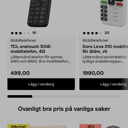
4.0 av 5 stjärnor
recensioner
recensione
91
20
0.0 av 5 stjärnor
Mobiltelefoner
Mobiltelefoner
TCL onetouch 5041
Doro Leva X10 mobilt
mobiltelefon, 4G
för äldre, vit
Lättanvänd telefon för samtal,
Lättanvänd seniortelefon
SMS och MMS. Bra mobiltelefon
tydliga snabbknappar.
för äldre – ligger ...
Mobiltelefon för äldre – tr..
499,00
1990,00
Lägg i varukorg
Lägg i varukorg
Ovanligt bra pris på vanliga saker
Kolla priset
-25%