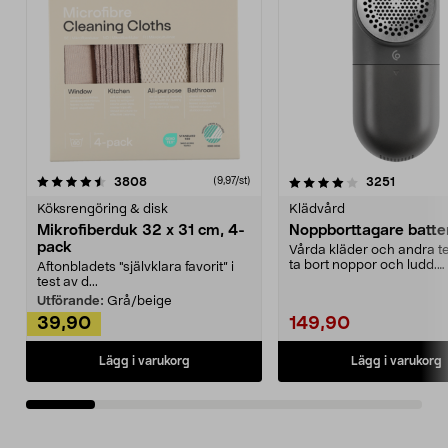
4.0av 5 stjärnor
recensioner
4.5av 5 stjärnor
recensio
3808
3251
(9,97/st)
Köksrengöring & disk
Klädvård
Mikrofiberduk 32 x 31 cm, 4-
Noppborttagare batter
pack
Vårda kläder och andra tex
ta bort noppor och ludd.
Aftonbladets "självklara favorit” i
Noppborttagaren fräs...
test av d...
Utförande:
Grå/beige
39,90
149,90
Lägg i varukorg
Lägg i varukorg