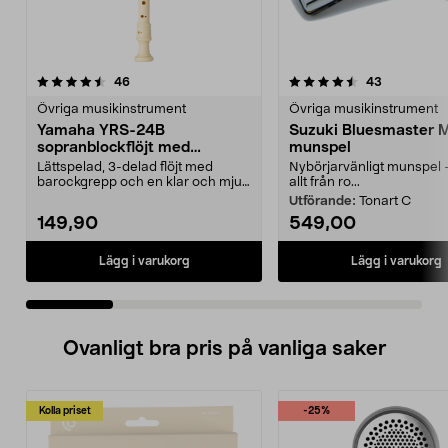
4.5 av 5 stjärnor
recensioner
4.5 av 5 stjärnor
recensione
46
43
Övriga musikinstrument
Övriga musikinstrument
Yamaha YRS-24B
Suzuki Bluesmaster 
sopranblockflöjt med
munspel
barockgrepp
Lättspelad, 3-delad flöjt med
Nybörjarvänligt munspel 
barockgrepp och en klar och mjuk
allt från ro...
ton. Yamaha YRS-2...
Utförande:
Tonart C
149,90
549,00
Lägg i varukorg
Lägg i varukorg
Ovanligt bra pris på vanliga saker
Kolla priset
-25%