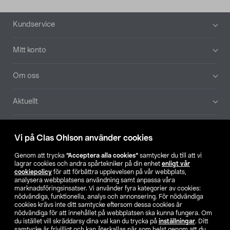
Sidfot
Kundservice
Mitt konto
Om oss
Aktuellt
Våra bolag
Vi på Clas Ohlson använder cookies
Hitta butik
Genom att trycka
”Acceptera alla cookies”
samtycker du till att vi
lagrar cookies och andra spårtekniker på din enhet
enligt vår
cookiepolicy
för att förbättra upplevelsen på vår webbplats,
SE
NO
FI
analysera webbplatsens användning samt anpassa våra
marknadsföringsinsatser. Vi använder fyra kategorier av cookies:
nödvändiga, funktionella, analys och annonsering. För nödvändiga
cookies krävs inte ditt samtycke eftersom dessa cookies är
nödvändiga för att innehållet på webbplatsen ska kunna fungera. Om
du istället vill skräddarsy dina val kan du trycka på
inställningar
. Ditt
samtycke är frivilligt och kan återkallas när som helst genom att du