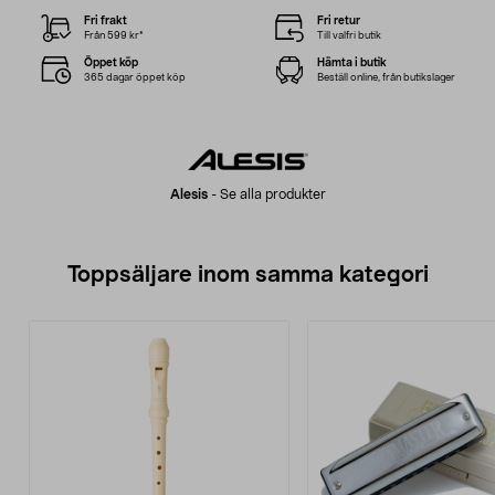
Fri frakt
Fri retur
Från 599 kr*
Till valfri butik
Öppet köp
Hämta i butik
365 dagar öppet köp
Beställ online, från butikslager
Alesis
-
Se alla produkter
Toppsäljare inom samma kategori