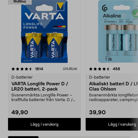
Multibuy
4.5 av 5 stjärnor
recensioner
4.5 av 5 stjärnor
recension
1614
458
(24,95/st)
D-batterier
D-batterier
VARTA Longlife Power D /
Alkaliskt batteri D / 
LR20 batteri, 2-pack
Clas Ohlson
Svanenmärkta Longlife Power –
Svanenmärkta longlifebatt
kraftfulla batterier från Varta. D /
radioapparater, camping
LR20 batteri ...
och leksaker. A...
49,90
39,90
Lägg i varukorg
Lägg i varukorg