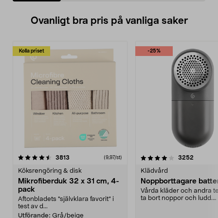
Ovanligt bra pris på vanliga saker
Kolla priset
-25%
4.0av 5 stjärnor
recensioner
4.5av 5 stjärnor
recensio
3813
3252
(9,97/st)
Köksrengöring & disk
Klädvård
Mikrofiberduk 32 x 31 cm, 4-
Noppborttagare batter
pack
Vårda kläder och andra tex
ta bort noppor och ludd.
Aftonbladets "självklara favorit” i
Noppborttagaren fräs...
test av d...
Utförande:
Grå/beige