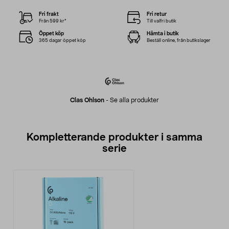
Fri frakt
Fri retur
Från 599 kr*
Till valfri butik
Öppet köp
Hämta i butik
365 dagar öppet köp
Beställ online, från butikslager
Clas Ohlson
-
Se alla produkter
Kompletterande produkter i samma
serie