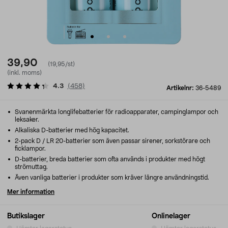
39,90
(19,95/st)
(inkl. moms)
4.3
(
458
)
Artikelnr:
36-5489
Svanenmärkta longlifebatterier för radioapparater, campinglampor och
leksaker.
Alkaliska D-batterier med hög kapacitet.
2-pack D / LR 20-batterier som även passar sirener, sorkstörare och
ficklampor.
D-batterier, breda batterier som ofta används i produkter med högt
strömuttag.
Även vanliga batterier i produkter som kräver längre användningstid.
Mer information
Butikslager
Onlinelager