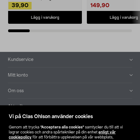
39,90
149,90
Lägg i varukorg
Lägg i varukorg
Sidfot
Kundservice
Mitt konto
Om oss
Aktuellt
Vi på Clas Ohlson använder cookies
Våra bolag
Genom att trycka
”Acceptera alla cookies”
samtycker du till att vi
lagrar cookies och andra spårtekniker på din enhet
enligt vår
Hitta butik
cookiepolicy
för att förbättra upplevelsen på vår webbplats,