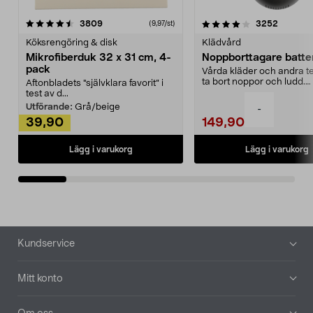
4.0av 5 stjärnor
recensioner
4.5av 5 stjärnor
recensio
3809
3252
(9,97/st)
Köksrengöring & disk
Klädvård
Mikrofiberduk 32 x 31 cm, 4-
Noppborttagare batter
pack
Vårda kläder och andra tex
ta bort noppor och ludd.
Aftonbladets "självklara favorit” i
Noppborttagaren fräs...
test av d...
Utförande:
Grå/beige
-
39,90
149,90
Lägg i varukorg
Lägg i varukorg
Sidfot
Kundservice
Mitt konto