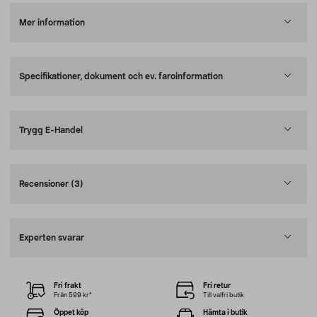
Mer information
Specifikationer, dokument och ev. faroinformation
Trygg E-Handel
Recensioner
(3)
Experten svarar
Fri frakt
Fri retur
Från 599 kr*
Till valfri butik
Öppet köp
Hämta i butik