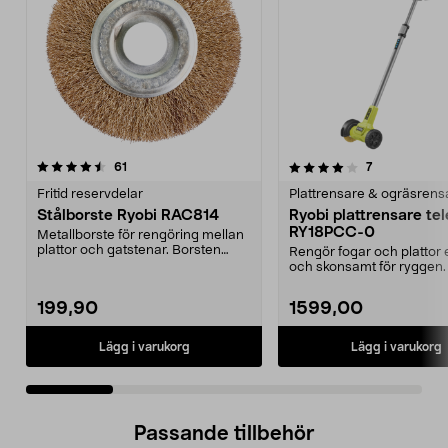
4.0 av 5 stjärnor
recensioner
4.0 av 5 stjärnor
recensioner
61
7
Fritid reservdelar
Plattrensare & ogräsrens
Stålborste Ryobi RAC814
Ryobi plattrensare te
RY18PCC-0
Metallborste för rengöring mellan
plattor och gatstenar. Borsten
Rengör fogar och plattor 
passar till Ryo...
och skonsamt för ryggen.
batteridriven pla...
199,90
1599,00
Lägg i varukorg
Lägg i varukorg
Passande tillbehör