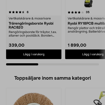
4.0av 5 stjärnor
recensioner
recensione
6
35
0.0 av 5 stjärnor
Vertikalskärare & mossrivare
Vertikalskärare & mossri
Trärengöringsborste Ryobi
Ryobi RY18PCB multib
RAC820
Rengör plattor och trätral
ansträngning. Batteridriv
Rengöringsborste för träytor, t.ex.
som sopar oc...
altaner och pooldäck. Borsten
passar till Ry...
339,00
1 899,00
Lägg i varukorg
Lägg i varukorg
Toppsäljare inom samma kategori