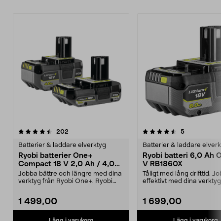
4.5av 5 stjärnor
recensioner
4.5av 5 stjärnor
recensioner
202
5
Batterier & laddare elverktyg
Batterier & laddare elver
Ryobi batterier One+
Ryobi batteri 6,0 Ah 
Compact 18 V 2,0 Ah / 4,0
V RB1860X
Ah RB18242X
Jobba bättre och längre med dina
Tåligt med lång drifttid. J
verktyg från Ryobi One+. Ryobi
effektivt med dina verktyg
Compact RB18242X...
Ryobi One+. Ryob...
1 499,00
1 699,00
Lägg i varukorg
Lägg i varukorg