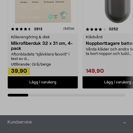
4.0av 5 stjärnor
recensioner
4.5av 5 stjärnor
recensio
3813
3252
(9,97/st)
Köksrengöring & disk
Klädvård
Mikrofiberduk 32 x 31 cm, 4-
Noppborttagare batter
pack
Vårda kläder och andra tex
ta bort noppor och ludd.
Aftonbladets "självklara favorit” i
Noppborttagaren fräs...
test av d...
Utförande:
Grå/beige
39,90
149,90
Lägg i varukorg
Lägg i varukorg
Sidfot
Kundservice