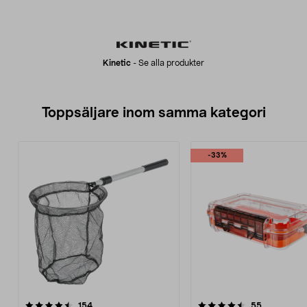
Kinetic
-
Se alla produkter
Toppsäljare inom samma kategori
-33%
4.5 av 5 stjärnor
recensioner
4.5 av 5 stjärnor
recensione
154
55