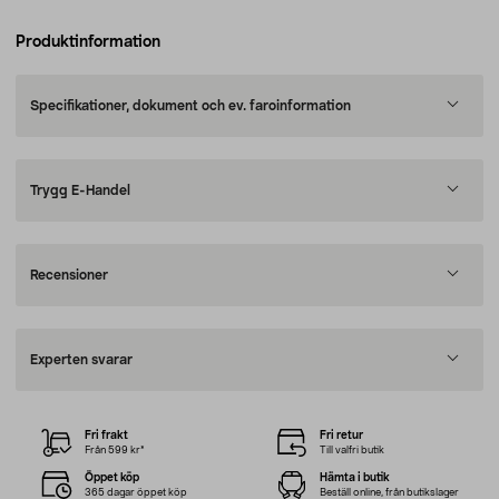
Produktinformation
Specifikationer, dokument och ev. faroinformation
Trygg E-Handel
Recensioner
Experten svarar
Fri frakt
Fri retur
Från 599 kr*
Till valfri butik
Öppet köp
Hämta i butik
365 dagar öppet köp
Beställ online, från butikslager