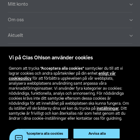
Mitt konto
Om oss
Aktuellt
Våra bolag
Vi på Clas Ohlson använder cookies
Hitta butik
Genom att trycka
”Acceptera alla cookies”
samtycker du till att vi
lagrar cookies och andra spårtekniker på din enhet
enligt vår
cookiepolicy
för att förbättra upplevelsen på vår webbplats,
SE
NO
FI
analysera webbplatsens användning samt anpassa våra
marknadsföringsinsatser. Vi använder fyra kategorier av cookies:
nödvändiga, funktionella, analys och annonsering. För nödvändiga
cookies krävs inte ditt samtycke eftersom dessa cookies är
nödvändiga för att innehållet på webbplatsen ska kunna fungera. Om
du istället vill skräddarsy dina val kan du trycka på
inställningar
. Ditt
samtycke är frivilligt och kan återkallas när som helst genom att du
ändrar i dina cookie-inställningar eller kontaktar oss för guidning.
Köpvillkor
Privacy statement
Klubbvillkor
För företag
Ändra till priser exklusive moms
Produkten har utgått
Acceptera alla cookies
Avvisa alla
Artikelnr:
31-7131