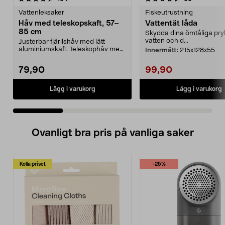
Vattenleksaker
Fiskeutrustning
Håv med teleskopskaft, 57–
Vattentät låda
85 cm
Skydda dina ömtåliga pryl
vatten och d...
Justerbar fjärilshåv med lätt
aluminiumskaft. Teleskophåv med
Innermått:
215x128x55
lång räckvidd – ju...
79,90
99,90
Lägg i varukorg
Lägg i varukorg
Ovanligt bra pris på vanliga saker
Kolla priset
-25%