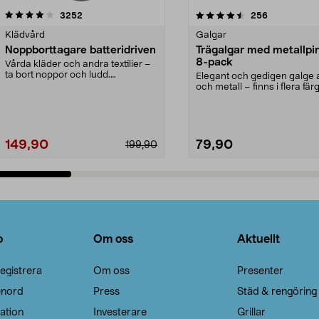
4.5av 5 stjärnor
recensioner
4.0av 5 stjärnor
recensioner
3252
256
Klädvård
Galgar
Noppborttagare batteridriven
Trägalgar med metallpi
8-pack
Vårda kläder och andra textilier –
ta bort noppor och ludd.
Elegant och gedigen galge a
Noppborttagaren fräs...
och metall – finns i flera färg
Galge med sv...
149,90
79,90
199,90
Lägg i varukorg
Lägg i varukorg
o
Om oss
Aktuellt
egistrera
Om oss
Presenter
enord
Press
Städ & rengöring
ation
Investerare
Grillar