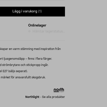
Lägg i varukorg
(1)
Onlinelager
Hämtar lagerstatus...
kapar en varm stämning med inspiration från
t ljusgenomsläpp – finns i flera färger.
d strömbrytare och stickpropp ingår.
E27 (säljs separat).
ärket för ansvarsfullt skogsbruk.
Northlight
-
Se alla produkter