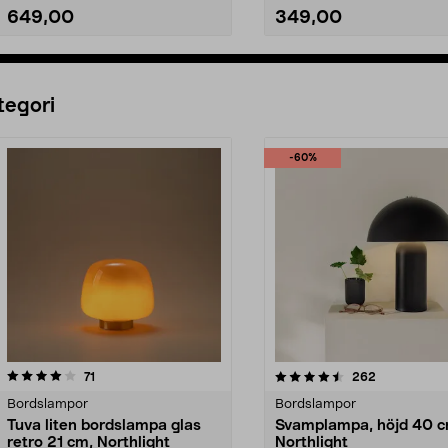
649,00
349,00
Lägg i varukorg
Lägg i varukorg
tegori
-60%
4.5 av 5 stjärnor
recensioner
4.5 av 5 stjärnor
recensioner
71
262
Bordslampor
Bordslampor
Tuva liten bordslampa glas
Svamplampa, höjd 40 c
retro 21 cm, Northlight
Northlight