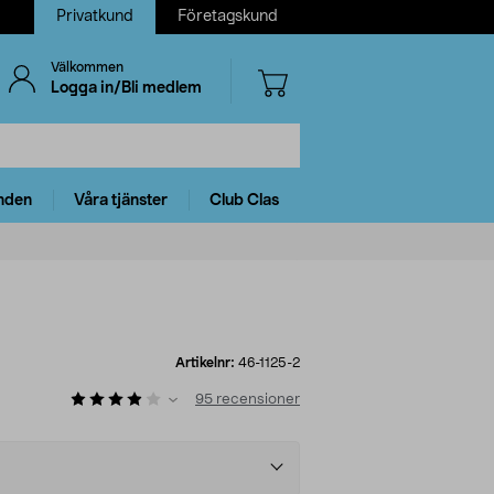
Privatkund
Företagskund
Välkommen
Logga in/Bli medlem
nden
Våra tjänster
Club Clas
Artikelnr:
46-1125-2
95
recensioner