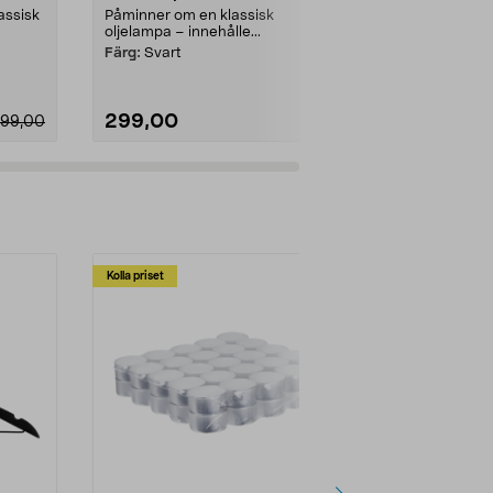
lassisk
Påminner om en klassisk
Effektfullt ned
oljelampa – innehålle...
70-ta...
Färg:
Svart
Färg:
Matt vit
299,00
199,90
99,00
Kolla priset
Multibuy