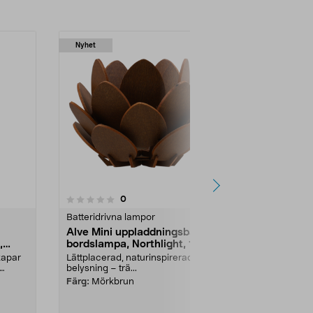
Nyhet
recensioner
0
Batteridrivna lampor
Alve Mini uppladdningsbar
,
bordslampa, Northlight, 14
cm
kapar
Lättplacerad, naturinspirerad
belysning – trä...
Färg:
Mörkbrun