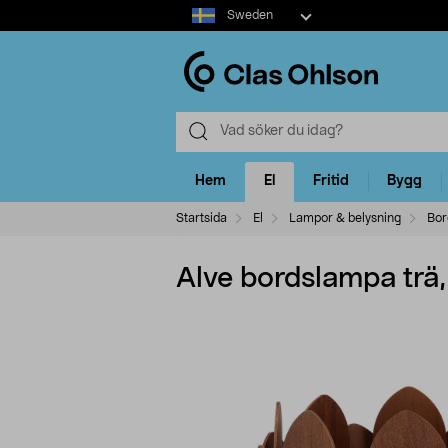
Select
Sweden
market
Hem
El
Fritid
Bygg
Startsida
El
Lampor & belysning
Bor
Alve bordslampa trä,