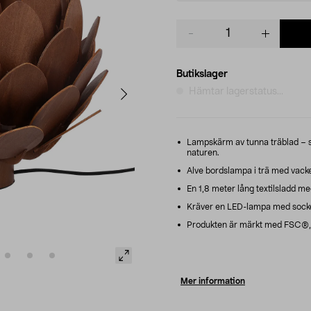
Product
quantity
Butikslager
Hämtar lagerstatus...
Lampskärm av tunna träblad – s
naturen.
Alve bordslampa i trä med vacker
En 1,8 meter lång textilsladd me
Kräver en LED-lampa med sockel 
Produkten är märkt med FSC®, m
Mer information