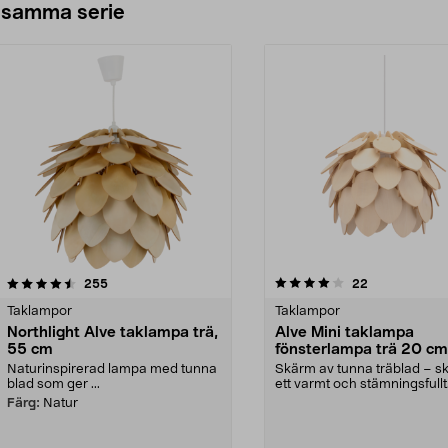
 samma serie
4.0av 5 stjärnor
recensioner
recensioner
255
22
0.0 av 5 stjärnor
Taklampor
Taklampor
Northlight Alve taklampa trä,
Alve Mini taklampa
55 cm
fönsterlampa trä 20 cm
Northlight
Naturinspirerad lampa med tunna
Skärm av tunna träblad – s
blad som ger ...
ett varmt och stämningsfullt
intryck. Northlight...
Färg:
Natur