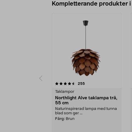
Kompletterande produkter i
5av 5 stjärnor
4.5av 5 stjärnor
recensioner
255
Taklampor
Northlight Alve taklampa trä,
55 cm
Naturinspirerad lampa med tunna
blad som ger ...
Färg:
Brun