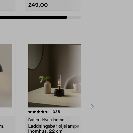
249,00
Lägg i varukorg
-60%
4.5 av 5 stjärnor
recensioner
2.5
1035
2
Batteridrivna lampor
Bordslampor
m,
Laddningsbar oljelampa
Svamplampa
inomhus, 22 cm
Northlight