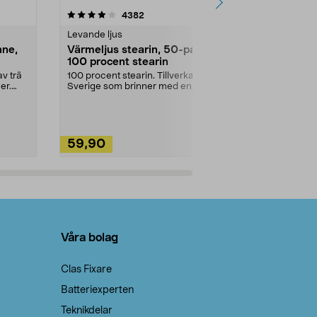
4.5av 5 stjärnor
recensioner
4.5
4382
2
Levande ljus
Rengöringsm
nne,
Värmeljus stearin, 50-pack,
Bikarbonat
100 procent stearin
Ett allsidigt 
städning och 
v trä
100 procent stearin. Tillverkade i
ute. Städa med
er.
Sverige som brinner med en
vacker och sotfri ...
59,90
49,90
Lägg i varukorg
Lägg
Våra bolag
Clas Fixare
Batteriexperten
Teknikdelar