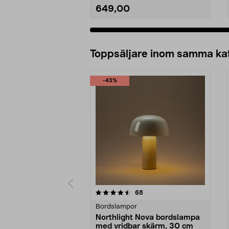
649,00
Lägg i varukorg
Toppsäljare inom samma ka
-43%
5 av 5 stjärnor
4.0 av 5 stjärnor
recensioner
68
Bordslampor
Northlight Nova bordslampa
med vridbar skärm, 30 cm