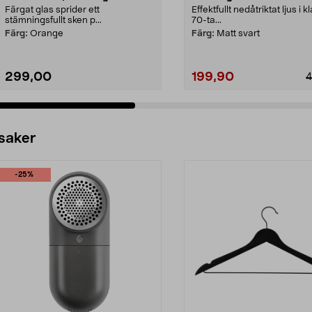
Färgat glas sprider ett
Effektfullt nedåtriktat ljus i k
stämningsfullt sken p...
70-ta...
Färg:
Orange
Färg:
Matt svart
299,00
199,90
4
 saker
-25%