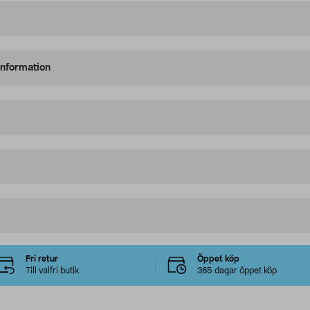
information
Fri retur
Öppet köp
Till valfri butik
365 dagar öppet köp