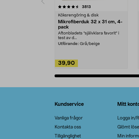
5av 5 stjärnor
4.0av 5 stjärnor
recensioner
3813
Köksrengöring & disk
Mikrofiberduk 32 x 31 cm, 4-
pack
Aftonbladets "självklara favorit” i
test av d...
Utförande:
Grå/beige
39,90
Lägg i varukorg
Sidfot
Kundservice
Mitt kont
Vanliga frågor
Logga in/R
Kontakta oss
Glömt lös
Tillgänglighet
Min inform