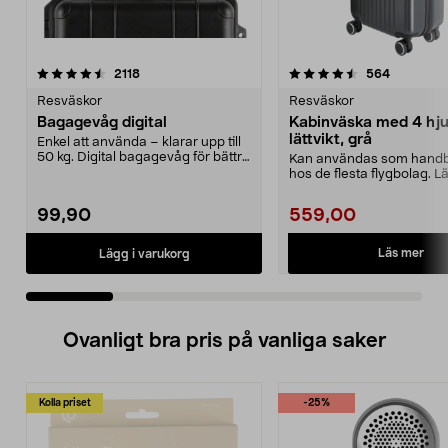
4.5 av 5 stjärnor
recensioner
4.5 av 5 stjärnor
recension
2118
564
Resväskor
Resväskor
Bagagevåg digital
Kabinväska med 4 hju
lättvikt, grå
Enkel att använda – klarar upp till
50 kg. Digital bagagevåg för bättre
Kan användas som hand
koll på ...
hos de flesta flygbolag. L
hård kabinväska av...
99,90
559,00
Läs mer
Lägg i varukorg
Ovanligt bra pris på vanliga saker
Kolla priset
-25%