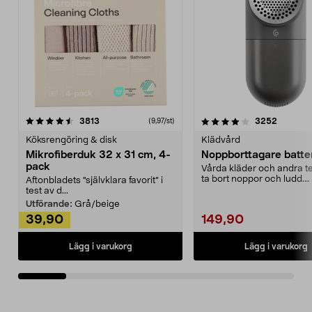
4.0av 5 stjärnor
recensioner
4.5av 5 stjärnor
recensio
3813
3252
(9,97/st)
Köksrengöring & disk
Klädvård
Mikrofiberduk 32 x 31 cm, 4-
Noppborttagare batter
pack
Vårda kläder och andra tex
ta bort noppor och ludd.
Aftonbladets "självklara favorit” i
Noppborttagaren fräs...
test av d...
Utförande:
Grå/beige
39,90
149,90
Lägg i varukorg
Lägg i varukorg