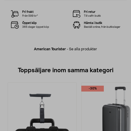
Fri frakt
Fri retur
Från 599 kr*
Till valfri butik
Öppet köp
Hämta i butik
365 dagar öppet köp
Beställ online, från butikslager
American Tourister
-
Se alla produkter
Toppsäljare inom samma kategori
-30%