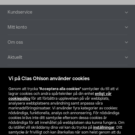
Sidfot
Kundservice
Mitt konto
Om oss
Aktuellt
Våra bolag
Vi på Clas Ohlson använder cookies
Hitta butik
Genom att trycka
”Acceptera alla cookies”
samtycker du till att vi
lagrar cookies och andra spårtekniker på din enhet
enligt vår
cookiepolicy
för att förbättra upplevelsen på vår webbplats,
SE
NO
FI
analysera webbplatsens användning samt anpassa våra
marknadsföringsinsatser. Vi använder fyra kategorier av cookies:
nödvändiga, funktionella, analys och annonsering. För nödvändiga
cookies krävs inte ditt samtycke eftersom dessa cookies är
nödvändiga för att innehållet på webbplatsen ska kunna fungera. Om
du istället vill skräddarsy dina val kan du trycka på
inställningar
. Ditt
samtycke är frivilligt och kan återkallas när som helst genom att du