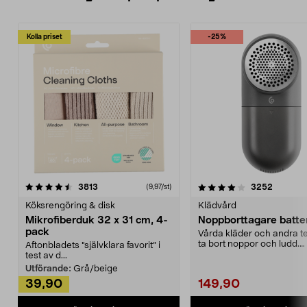
Kolla priset
-25%
4.0av 5 stjärnor
recensioner
4.5av 5 stjärnor
recensio
3813
3252
(9,97/st)
Köksrengöring & disk
Klädvård
Mikrofiberduk 32 x 31 cm, 4-
Noppborttagare batter
pack
Vårda kläder och andra tex
ta bort noppor och ludd.
Aftonbladets "självklara favorit” i
Noppborttagaren fräs...
test av d...
Utförande:
Grå/beige
39,90
149,90