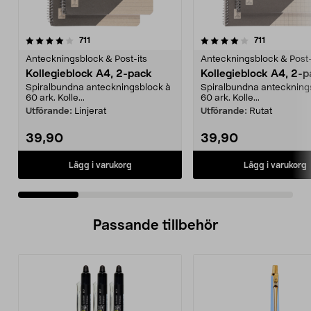
4.0 av 5 stjärnor
recensioner
4.5 av 5 stjärnor
recensione
711
711
Anteckningsblock & Post-its
Anteckningsblock & Post-
Kollegieblock A4, 2-pack
Kollegieblock A4, 2-
Spiralbundna anteckningsblock à
Spiralbundna anteckning
60 ark. Kolle...
60 ark. Kolle...
Utförande:
Linjerat
Utförande:
Rutat
39,90
39,90
Lägg i varukorg
Lägg i varukorg
Passande tillbehör