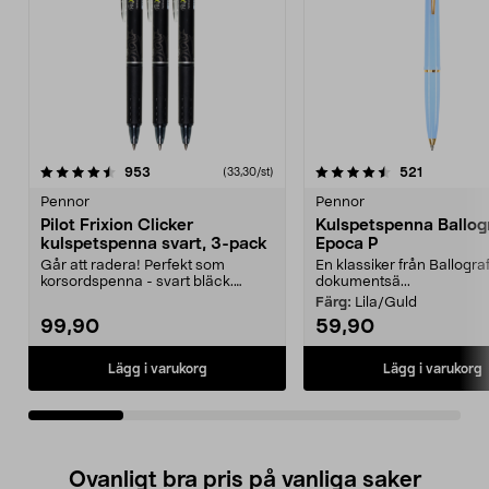
4.5av 5 stjärnor
recensioner
4.5av 5 stjärnor
recensione
953
521
(33,30/st)
Pennor
Pennor
Pilot Frixion Clicker
Kulspetspenna Ballog
kulspetspenna svart, 3-pack
Epoca P
Går att radera! Perfekt som
En klassiker från Ballograf
korsordspenna - svart bläck.
dokumentsä...
Skönt gummerat grepp oc...
Färg:
Lila/Guld
99,90
59,90
Lägg i varukorg
Lägg i varukorg
Ovanligt bra pris på vanliga saker