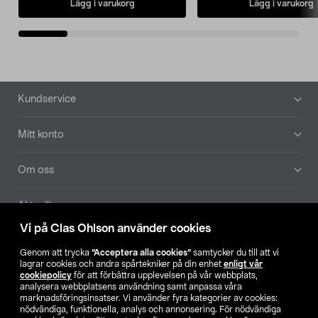
Lägg i varukorg
Lägg i varukorg
Sidfot
Kundservice
Mitt konto
Om oss
Aktuellt
Vi på Clas Ohlson använder cookies
Våra bolag
Genom att trycka
”Acceptera alla cookies”
samtycker du till att vi
lagrar cookies och andra spårtekniker på din enhet
enligt vår
Hitta butik
cookiepolicy
för att förbättra upplevelsen på vår webbplats,
analysera webbplatsens användning samt anpassa våra
marknadsföringsinsatser. Vi använder fyra kategorier av cookies:
nödvändiga, funktionella, analys och annonsering. För nödvändiga
SE
NO
FI