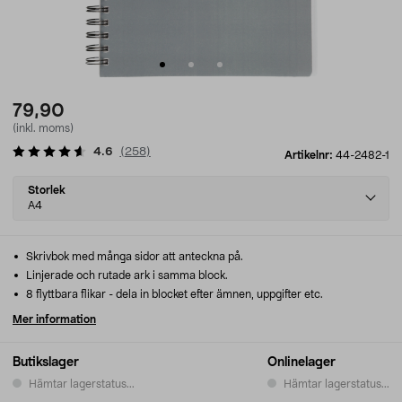
79,90
(inkl. moms)
4.6
(
258
)
Artikelnr:
44-2482-1
Select
Storlek
variant
A4
Skrivbok med många sidor att anteckna på.
Linjerade och rutade ark i samma block.
8 flyttbara flikar - dela in blocket efter ämnen, uppgifter etc.
Mer information
Butikslager
Onlinelager
Hämtar lagerstatus...
Hämtar lagerstatus...