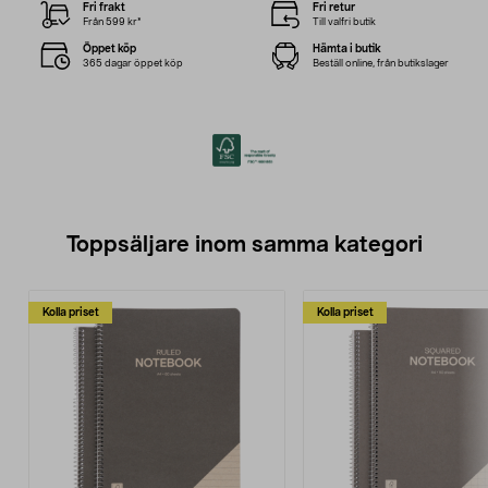
Fri frakt
Fri retur
Från 599 kr*
Till valfri butik
Öppet köp
Hämta i butik
365 dagar öppet köp
Beställ online, från butikslager
Toppsäljare inom samma kategori
Kolla priset
Kolla priset