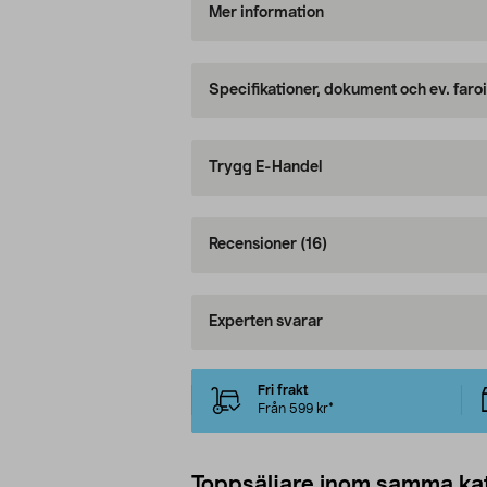
Mer information
Specifikationer, dokument och ev. faro
Trygg E-Handel
Recensioner
(16)
Experten svarar
Fri frakt
Från 599 kr*
Toppsäljare inom samma ka