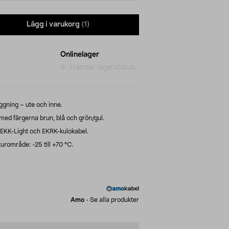
Lägg i varukorg
(1)
Onlinelager
Hämtar lagerstatus...
äggning – ute och inne.
ed färgerna brun, blå och grön/gul.
ll EKK-Light och EKRK-kulokabel.
urområde: -25 till +70 °C.
Amo
-
Se alla produkter