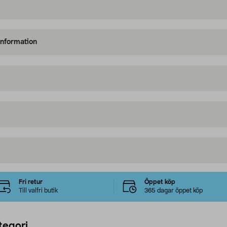
information
Fri retur
Öppet köp
Till valfri butik
365 dagar öppet köp
tegori