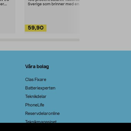
ute. Städa med
er.
Sverige som brinner med en
vacker och sotfri ...
59,90
49,90
Lägg i varukorg
Lägg
Våra bolag
Clas Fixare
Batteriexperten
Teknikdelar
PhoneLife
Reservdelaronline
Teknikmagasinet