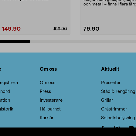
Noppborttagaren fräs...
och metall – finns i flera färg
Galge med sv...
149,90
79,90
199,90
Lägg i varukorg
Lägg i varukorg
o
Om oss
Aktuellt
egistrera
Om oss
Presenter
enord
Press
Städ & rengöring
ation
Investerare
Grillar
istorik
Hållbarhet
Grästrimmer
Karriär
Solcellsbelysning