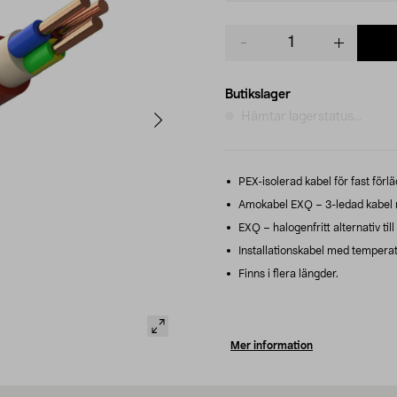
Product
quantity
Butikslager
Hämtar lagerstatus...
PEX-isolerad kabel för fast förl
Amokabel EXQ – 3-ledad kabel m
EXQ – halogenfritt alternativ ti
Installationskabel med temperat
Finns i flera längder.
Mer information