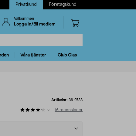
Privatkund
Företagskund
Välkommen
Logga in/Bli medlem
nden
Våra tjänster
Club Clas
Artikelnr:
36-9733
16
recensioner