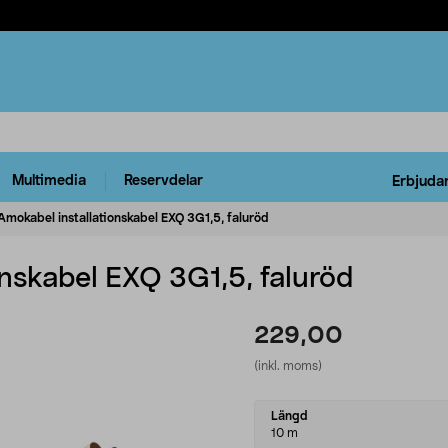
Multimedia
Reservdelar
Erbjuda
Amokabel installationskabel EXQ 3G1,5, faluröd
nskabel EXQ 3G1,5, faluröd
229,00
(inkl. moms)
Select
Längd
variant
10 m