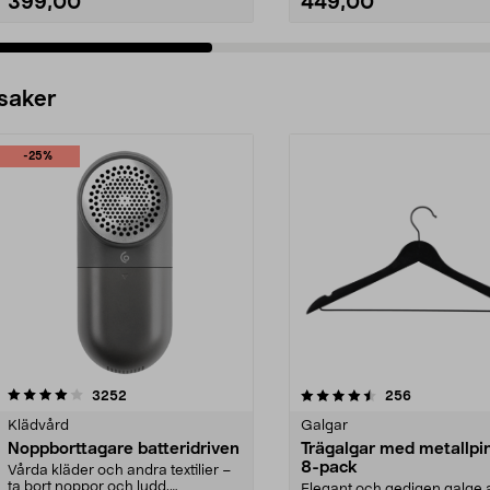
399,00
449,00
 saker
-25%
4.5av 5 stjärnor
recensioner
4.0av 5 stjärnor
recensioner
3252
256
Klädvård
Galgar
Noppborttagare batteridriven
Trägalgar med metallpi
8-pack
Vårda kläder och andra textilier –
ta bort noppor och ludd.
Elegant och gedigen galge a