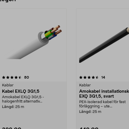
4.5 av 5 stjärnor
recensioner
4.5 av 5 stjärnor
recensioner
80
14
Kablar
Kablar
Kabel EXLQ 3G1,5
Amokabel installations
EXQ 3G1,5, svart
Amokabel EXLQ 3G1,5 -
halogenfritt alternativ...
PEX-isolerad kabel för fast
förläggning – ute...
Längd:
25 m
Längd:
25 m