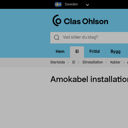
Select
Sweden
market
Hem
El
Fritid
Bygg
Startsida
El
Elinstallation
Kablar
Amokabel installatio