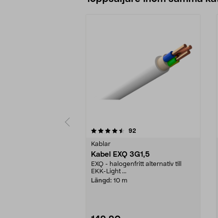
5 av 5 stjärnor
4.5 av 5 stjärnor
recensioner
92
Kablar
Kabel EXQ 3G1,5
EXQ - halogenfritt alternativ till
EKK-Light ...
Längd:
10 m