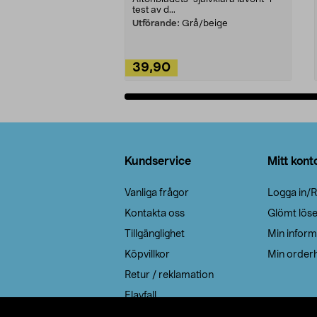
test av d...
Utförande:
Grå/beige
39,90
Lägg i varukorg
Sidfot
Kundservice
Mitt kont
Vanliga frågor
Logga in/R
Kontakta oss
Glömt lös
Tillgänglighet
Min inform
Köpvillkor
Min orderh
Retur / reklamation
Elavfall
Cookie policy