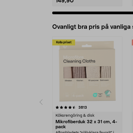
149,90
Ovanligt bra pris på vanliga
Kolla priset
5av 5 stjärnor
4.0av 5 stjärnor
recensioner
3813
Köksrengöring & disk
Mikrofiberduk 32 x 31 cm, 4-
pack
Aftonbladets "självklara favorit” i