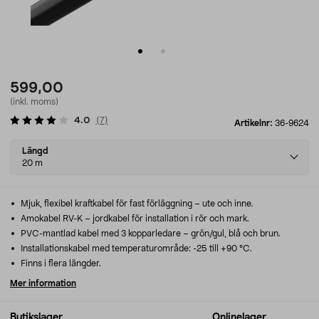
599,00
(inkl. moms)
4.0
(
7
)
Artikelnr:
36-9624
Select
Längd
variant
20 m
Mjuk, flexibel kraftkabel för fast förläggning – ute och inne.
Amokabel RV-K – jordkabel för installation i rör och mark.
PVC-mantlad kabel med 3 kopparledare – grön/gul, blå och brun.
Installationskabel med temperaturområde: -25 till +90 °C.
Finns i flera längder.
Mer information
Butikslager
Onlinelager