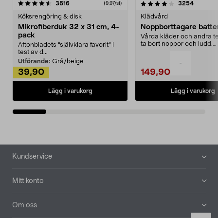
4.0av 5 stjärnor
recensioner
4.5av 5 stjärnor
recensio
3816
3254
(9,97/st)
Köksrengöring & disk
Klädvård
Mikrofiberduk 32 x 31 cm, 4-
Noppborttagare batter
pack
Vårda kläder och andra tex
ta bort noppor och ludd.
Aftonbladets "självklara favorit” i
Noppborttagaren fräs...
test av d...
Utförande:
Grå/beige
-
39,90
149,90
Lägg i varukorg
Lägg i varukorg
Sidfot
Kundservice
Mitt konto
Om oss