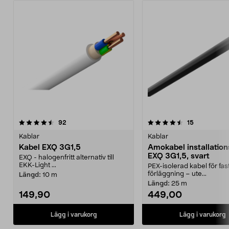
4.5 av 5 stjärnor
recensioner
4.5 av 5 stjärnor
recensioner
92
15
Kablar
Kablar
Kabel EXQ 3G1,5
Amokabel installation
EXQ 3G1,5, svart
EXQ - halogenfritt alternativ till
EKK-Light ...
PEX-isolerad kabel för fas
förläggning – ute...
Längd:
10 m
Längd:
25 m
149,90
449,00
Lägg i varukorg
Lägg i varukorg