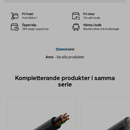
Fri frakt
Fri retur
Från 599 kr*
Till valfri butik
Öppet köp
Hämta i butik
365 dagar öppet köp
Beställ online, från butikslager
Amo
-
Se alla produkter
Kompletterande produkter i samma
serie