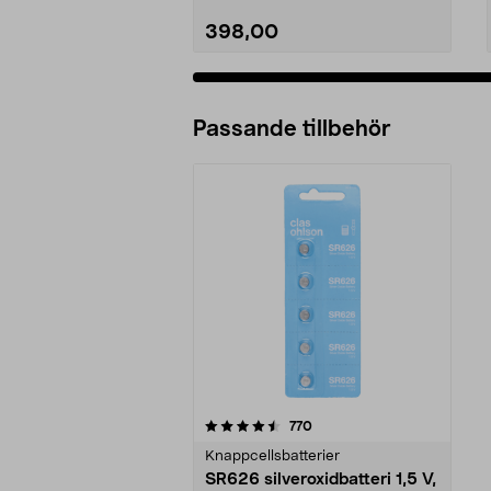
398,00
Passande tillbehör
5av 5 stjärnor
recensioner
770
Knappcellsbatterier
SR626 silveroxidbatteri 1,5 V,