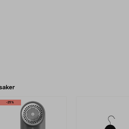
 saker
-25%