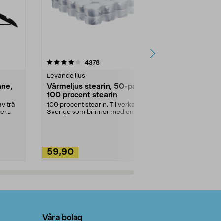
4.5av 5 stjärnor
recensioner
4.5
4378
2
Levande ljus
Rengöringsm
nne,
Värmeljus stearin, 50-pack,
Bikarbonat
100 procent stearin
Ett allsidigt 
städning och 
v trä
100 procent stearin. Tillverkade i
ute. Städa med
er.
Sverige som brinner med en
vacker och sotfri ...
59,90
49,90
Lägg i varukorg
Lägg
Våra bolag