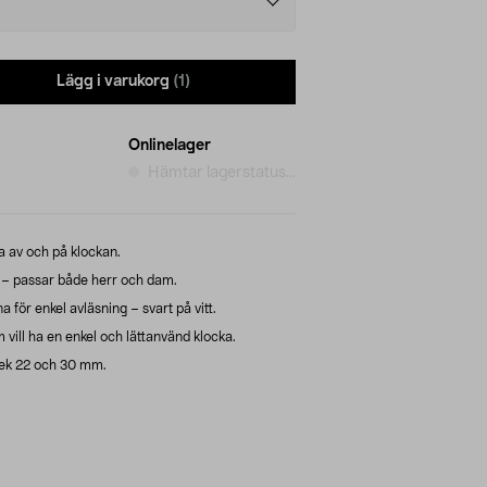
Lägg i varukorg
(1)
Onlinelager
Hämtar lagerstatus...
ta av och på klockan.
– passar både herr och dam.
 för enkel avläsning – svart på vitt.
vill ha en enkel och lättanvänd klocka.
rlek 22 och 30 mm.