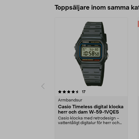
Toppsäljare inom samma ka
5 av 5 stjärnor
4.0 av 5 stjärnor
recensioner
17
Armbandsur
Casio Timeless digital klocka
herr och dam W-59-1VQES
Casio klocka med retrodesign –
vattentåligt digitalur för herr och
dam. Lätt arm...