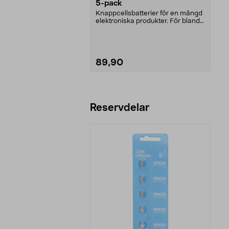
5-pack
Knappcellsbatterier för en mängd
elektroniska produkter. För bland
annat klockor...
89,90
Lägg i varukorg
Reservdelar