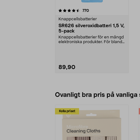
5av 5 stjärnor
recensioner
770
Knappcellsbatterier
SR626 silveroxidbatteri 1,5 V,
5-pack
Knappcellsbatterier för en mängd
elektroniska produkter. För bland
annat klockor...
89,90
Lägg i varukorg
Ovanligt bra pris på vanliga
Kolla priset