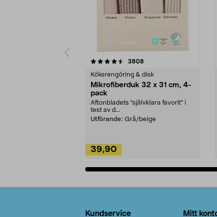
5av 5 stjärnor
4.0av 5 stjärnor
recensioner
3808
Köksrengöring & disk
Mikrofiberduk 32 x 31 cm, 4-
pack
Aftonbladets "självklara favorit” i
test av d...
Utförande:
Grå/beige
39,90
Lägg i varukorg
Sidfot
Kundservice
Mitt kont