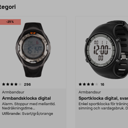
tegori
-25%
4.0 av 5 stjärnor
recensioner
4.5 av 5 stjärnor
recensioner
296
16
Armbandsur
Armbandsur
Armbandsklocka digital
Sportklocka digital, sva
Alarm. Stoppur med mellantid.
Enkel sportklocka för tränin
Nedräkningstime...
simning och vardagsbruk. Di
klocka, svart – ...
Utförande:
Svart/grå/orange