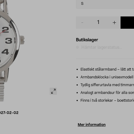
variant
S
Product
quantity
Butikslager
Hämtar lagerstatus...
Elastiskt stålarmband – lätt att 
Armbandsklocka i unisexmodell 
Tydlig sifferurtavla med timmarna
Analogt armbandsur för alla som 
Finns i två storlekar – boettsto
027-02-02
Mer information