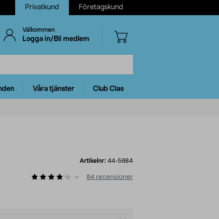
Privatkund
Företagskund
Välkommen
Logga in/Bli medlem
nden
Våra tjänster
Club Clas
Artikelnr:
44-5684
84
recensioner