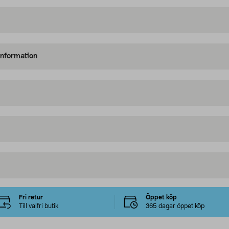
information
Fri retur
Öppet köp
Till valfri butik
365 dagar öppet köp