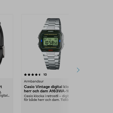
4.0 av 5 stjärnor
recensioner
4.5
10
1
Armbandsur
Armbandsur
rt
Casio Vintage digital klocka
Casio Timel
herr och dam A163WA-1QES
klocka, va
g,
1AVEF
gital
Casio klocka i retrostil – digitalur
10 års batterit
för både herr och dam. Tidlös
underhållsfri 
digital klock...
herrar. Casio d