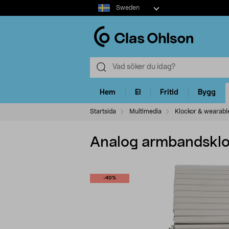
Select
Sweden
market
Hem
El
Fritid
Bygg
Startsida
Multimedia
Klockor & wearabl
Analog armbandskloc
-40%