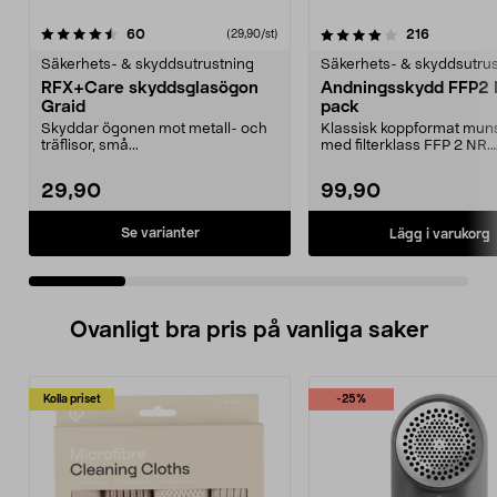
4.0 av 5 stjärnor
recensioner
4.5 av 5 stjärnor
recensione
60
216
(29,90/st)
Säkerhets- & skyddsutrustning
Säkerhets- & skyddsutrus
RFX+Care skyddsglasögon
Andningsskydd FFP2 
Graid
pack
Skyddar ögonen mot metall- och
Klassisk koppformat mun
träflisor, små...
med filterklass FFP 2 NR.
Andningsskydd dom skydd
29,90
99,90
Se varianter
Lägg i varukorg
Ovanligt bra pris på vanliga saker
Kolla priset
-25%