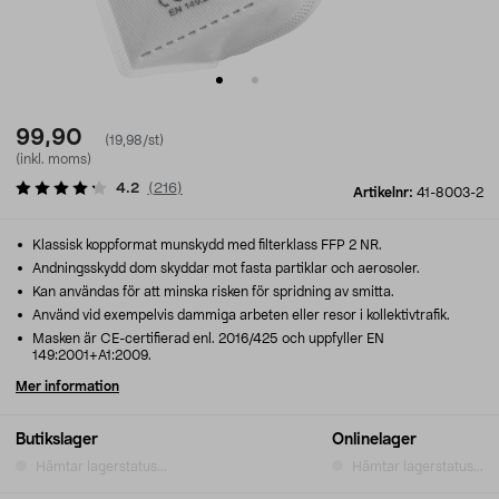
99,90
(19,98/st)
(inkl. moms)
4.2
(
216
)
Artikelnr:
41-8003-2
Klassisk koppformat munskydd med filterklass FFP 2 NR.
Andningsskydd dom skyddar mot fasta partiklar och aerosoler.
Kan användas för att minska risken för spridning av smitta.
Använd vid exempelvis dammiga arbeten eller resor i kollektivtrafik.
Masken är CE-certifierad enl. 2016/425 och uppfyller EN
149:2001+A1:2009.
Mer information
Butikslager
Onlinelager
Hämtar lagerstatus...
Hämtar lagerstatus...