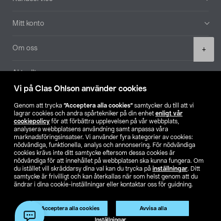
Mitt konto
Product
Om oss
+
quantity
Aktuellt
Vi på Clas Ohlson använder cookies
Våra bolag
Genom att trycka
”Acceptera alla cookies”
samtycker du till att vi
lagrar cookies och andra spårtekniker på din enhet
enligt vår
Hitta butik
cookiepolicy
för att förbättra upplevelsen på vår webbplats,
analysera webbplatsens användning samt anpassa våra
marknadsföringsinsatser. Vi använder fyra kategorier av cookies:
nödvändiga, funktionella, analys och annonsering. För nödvändiga
SE
NO
FI
cookies krävs inte ditt samtycke eftersom dessa cookies är
nödvändiga för att innehållet på webbplatsen ska kunna fungera. Om
du istället vill skräddarsy dina val kan du trycka på
inställningar
. Ditt
samtycke är frivilligt och kan återkallas när som helst genom att du
ändrar i dina cookie-inställningar eller kontaktar oss för guidning.
Acceptera alla cookies
Avvisa alla
Köpvillkor
Privacy statement
Klubbvillkor
För företag
Lägg i varukorg
(1)
Inställningar