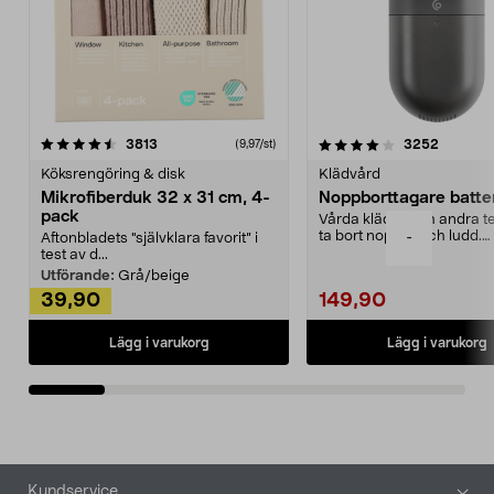
4.0av 5 stjärnor
recensioner
4.5av 5 stjärnor
recensio
3813
3252
(9,97/st)
Köksrengöring & disk
Klädvård
Mikrofiberduk 32 x 31 cm, 4-
Noppborttagare batter
pack
Vårda kläder och andra tex
ta bort noppor och ludd.
-
Aftonbladets "självklara favorit” i
Noppborttagaren fräs...
test av d...
Utförande:
Grå/beige
39,90
149,90
Lägg i varukorg
Lägg i varukorg
Sidfot
Kundservice