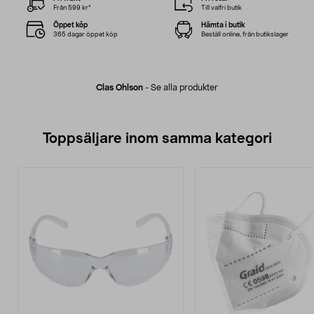
Från 599 kr*
Till valfri butik
Öppet köp
Hämta i butik
365 dagar öppet köp
Beställ online, från butikslager
Clas Ohlson
-
Se alla produkter
Toppsäljare inom samma kategori