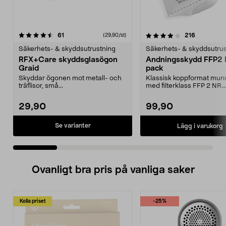
4.0 av 5 stjärnor
recensioner
4.5 av 5 stjärnor
recensione
61
216
(29,90/st)
Säkerhets- & skyddsutrustning
Säkerhets- & skyddsutrus
RFX+Care skyddsglasögon
Andningsskydd FFP2 
Graid
pack
Skyddar ögonen mot metall- och
Klassisk koppformat mun
träflisor, små...
med filterklass FFP 2 NR.
Andningsskydd dom skydd
29,90
99,90
Se varianter
Lägg i varukorg
Ovanligt bra pris på vanliga saker
Kolla priset
-25%