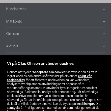
Sidfot
Kundservice
Mitt konto
Om oss
Aktuellt
Våra bolag
Vi på Clas Ohlson använder cookies
Hitta butik
Genom att trycka
”Acceptera alla cookies”
samtycker du till att vi
lagrar cookies och andra spårtekniker på din enhet
enligt vår
cookiepolicy
för att förbättra upplevelsen på vår webbplats,
SE
NO
FI
analysera webbplatsens användning samt anpassa våra
marknadsföringsinsatser. Vi använder fyra kategorier av cookies:
nödvändiga, funktionella, analys och annonsering. För nödvändiga
cookies krävs inte ditt samtycke eftersom dessa cookies är
nödvändiga för att innehållet på webbplatsen ska kunna fungera. Om
du istället vill skräddarsy dina val kan du trycka på
inställningar
. Ditt
samtycke är frivilligt och kan återkallas när som helst genom att du