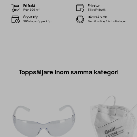
Fri frakt
Fri retur
Från 599 kr*
Till valfri butik
Öppet köp
Hämta i butik
365 dagar öppet köp
Beställ online, från butikslager
Toppsäljare inom samma kategori