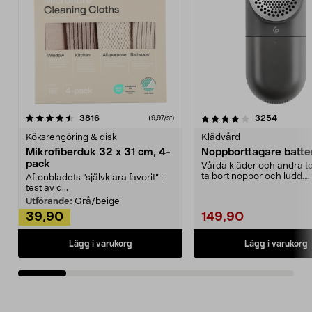
4.0av 5 stjärnor
recensioner
4.5av 5 stjärnor
recensio
3816
3254
(9,97/st)
Köksrengöring & disk
Klädvård
Mikrofiberduk 32 x 31 cm, 4-
Noppborttagare batter
pack
Vårda kläder och andra tex
ta bort noppor och ludd.
Aftonbladets "självklara favorit” i
Noppborttagaren fräs...
test av d...
Utförande:
Grå/beige
39,90
149,90
Lägg i varukorg
Lägg i varukorg