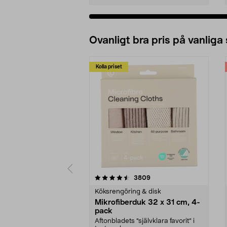
Ovanligt bra pris på vanliga
Kolla priset
5av 5 stjärnor
4.0av 5 stjärnor
recensioner
3809
Köksrengöring & disk
Mikrofiberduk 32 x 31 cm, 4-
pack
Aftonbladets "självklara favorit” i