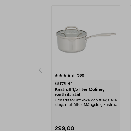
5 av 5 stjärnor
4.5 av 5 stjärnor
recensioner
996
Kastruller
Kastrull 1,5 liter Coline,
rostfritt stål
Utmärkt för att koka och tillaga alla
slags maträtter. Mångsidig kastrull
i rost...
299,00