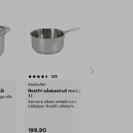
4.5 av 5 stjärnor
recensioner
4.5
125
Kastruller
Stekpannor
tål
Rostfri såskastrull med pipar,
Grytskydd 
1 l
ga alla
Skydda dina 
grytor med et
Servera såsen enkelt med
Skyddande oc
hällpipar. Rostfri, slitstark
såskastrull. Aluminiumkär...
199,90
49,90