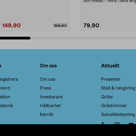
Noppborttagaren fräs...
och metall – finns i flera färg
Galge med sv...
149,90
79,90
199,90
Lägg i varukorg
Lägg i varukorg
o
Om oss
Aktuellt
egistrera
Om oss
Presenter
enord
Press
Städ & rengöring
ation
Investerare
Grillar
istorik
Hållbarhet
Grästrimmer
Karriär
Solcellsbelysning