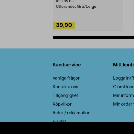
test av d...
Utförande:
Grå/beige
39,90
Lägg i varukorg
Sidfot
Kundservice
Mitt kont
Vanliga frågor
Logga in/R
Kontakta oss
Glömt lös
Tillgänglighet
Min inform
Köpvillkor
Min orderh
Retur / reklamation
Elavfall
Cookie policy