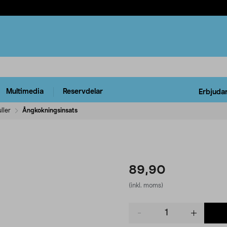
Multimedia
Reservdelar
Erbjuda
ller
Ångkokningsinsats
89,90
(inkl. moms)
Product
quantity