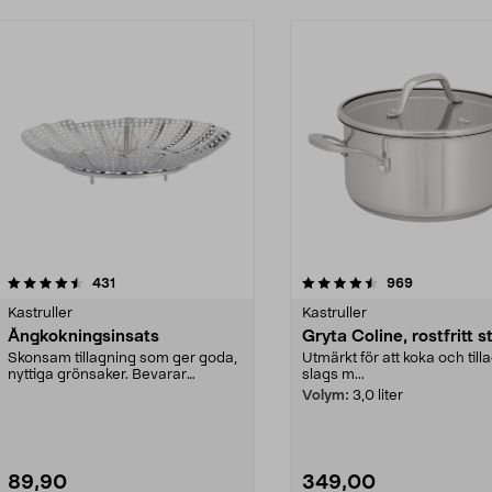
4.5 av 5 stjärnor
recensioner
4.5 av 5 stjärnor
recensioner
431
969
Kastruller
Kastruller
Ångkokningsinsats
Gryta Coline, rostfritt s
Skonsam tillagning som ger goda,
Utmärkt för att koka och tilla
nyttiga grönsaker. Bevarar
slags m...
vitaminer och smaker.
Volym:
3,0 liter
89,90
349,00