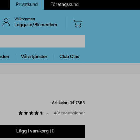
Privatkund
Företagskund
Välkommen
Logga in/Bli medlem
nden
Våra tjänster
Club Clas
Artikelnr:
34-7855
431
recensioner
Lägg i varukorg
(1)