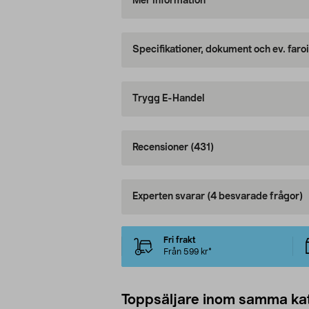
Mer information
Specifikationer, dokument och ev. faro
Trygg E-Handel
Recensioner
(431)
Experten svarar
(4 besvarade frågor)
Fri frakt
Från 599 kr*
Toppsäljare inom samma ka