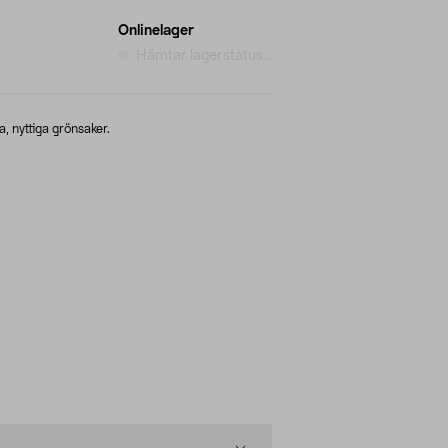
Onlinelager
Hämtar lagerstatus...
, nyttiga grönsaker.