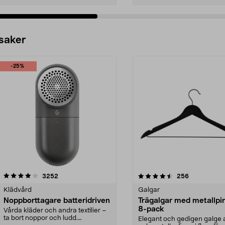
 saker
-25%
4.5av 5 stjärnor
recensioner
4.0av 5 stjärnor
recensioner
3252
256
Klädvård
Galgar
Noppborttagare batteridriven
Trägalgar med metallpi
8-pack
Vårda kläder och andra textilier –
ta bort noppor och ludd.
Elegant och gedigen galge a