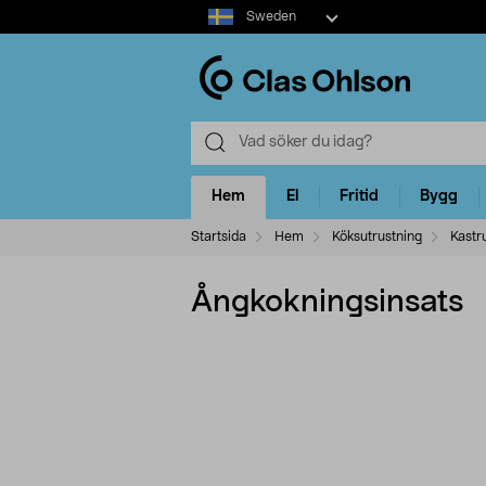
Select
Sweden
market
Hem
El
Fritid
Bygg
Startsida
Hem
Köksutrustning
Kastru
Ångkokningsinsats