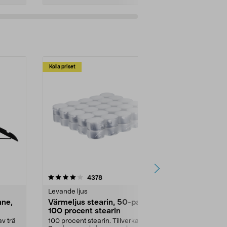
Kolla priset
Multibuy
4.5av 5 stjärnor
recensioner
4.5
4378
2
Levande ljus
Rengöringsm
nne,
Värmeljus stearin, 50-pack,
Bikarbonat
100 procent stearin
Ett allsidigt 
städning och 
v trä
100 procent stearin. Tillverkade i