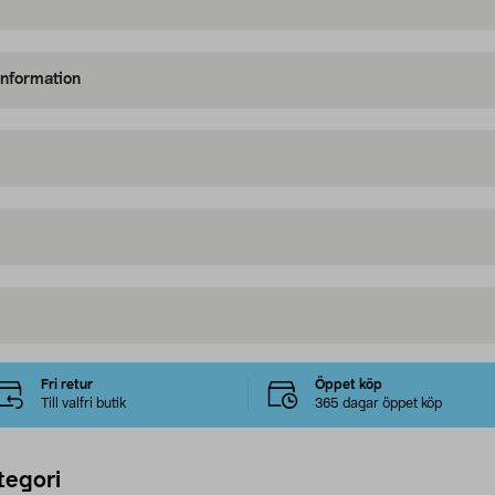
information
Fri retur
Öppet köp
Till valfri butik
365 dagar öppet köp
tegori