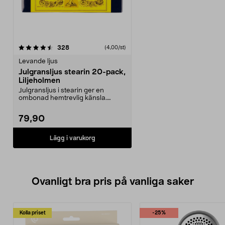
recensioner
328
(4,00/st)
Levande ljus
Julgransljus stearin 20-pack,
Liljeholmen
Julgransljus i stearin ger en
ombonad hemtrevlig känsla.
Perfekt i små bordsljus...
79,90
Lägg i varukorg
Ovanligt bra pris på vanliga saker
Kolla priset
-25%