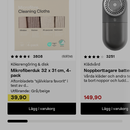
4.0av 5 stjärnor
recensioner
4.5av 5 stjärnor
recensio
3808
3251
(9,97/st)
Köksrengöring & disk
Klädvård
Mikrofiberduk 32 x 31 cm, 4-
Noppborttagare batter
pack
Vårda kläder och andra tex
ta bort noppor och ludd.
Aftonbladets "självklara favorit” i
Noppborttagaren fräs...
test av d...
Utförande:
Grå/beige
39,90
149,90
Lägg i varukorg
Lägg i varukorg