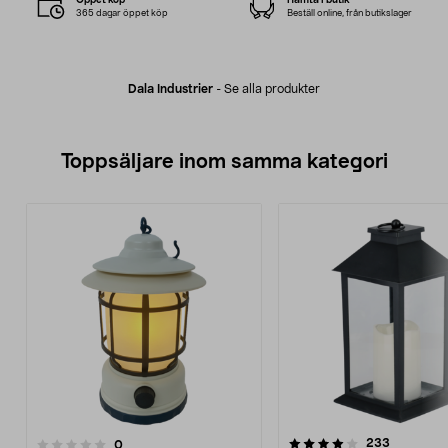
365 dagar öppet köp
Beställ online, från butikslager
Dala Industrier
-
Se alla produkter
Toppsäljare inom samma kategori
4.0 av 5 stjärnor
4.0 av 5 stjärnor
recension
233
recensioner
0