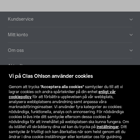
Sidfot
Kundservice
Mitt konto
Om oss
Aktuellt
Vi på Clas Ohlson använder cookies
Våra bolag
Genom att trycka
”Acceptera alla cookies”
samtycker du till att vi
lagrar cookies och andra spårtekniker på din enhet
enligt vår
Hitta butik
cookiepolicy
för att förbättra upplevelsen på vår webbplats,
analysera webbplatsens användning samt anpassa våra
marknadsföringsinsatser. Vi använder fyra kategorier av cookies:
nödvändiga, funktionella, analys och annonsering. För nödvändiga
SE
NO
FI
cookies krävs inte ditt samtycke eftersom dessa cookies är
nödvändiga för att innehållet på webbplatsen ska kunna fungera. Om
du istället vill skräddarsy dina val kan du trycka på
inställningar
. Ditt
samtycke är frivilligt och kan återkallas när som helst genom att du
ändrar i dina cookie-inställningar eller kontaktar oss för guidning.