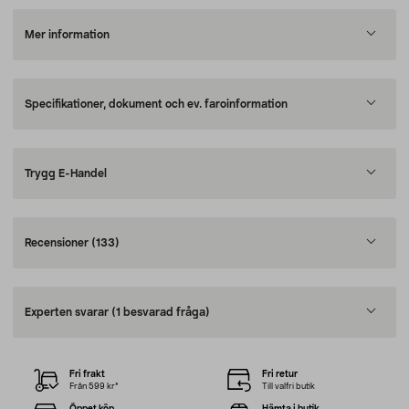
Mer information
Specifikationer, dokument och ev. faroinformation
Trygg E-Handel
Recensioner
(133)
Experten svarar
(1 besvarad fråga)
Fri frakt
Fri retur
Från 599 kr*
Till valfri butik
Öppet köp
Hämta i butik