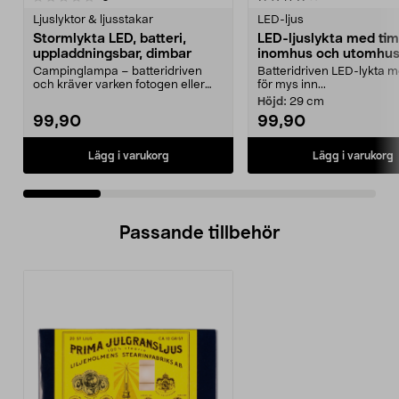
Ljuslyktor & ljusstakar
LED-ljus
Stormlykta LED, batteri,
LED-ljuslykta med tim
uppladdningsbar, dimbar
inomhus och utomhus,
Campinglampa – batteridriven
Batteridriven LED-lykta m
och kräver varken fotogen eller
för mys inn...
lampolja. Stormlykt...
Höjd:
29 cm
99,90
99,90
Lägg i varukorg
Lägg i varukorg
Passande tillbehör