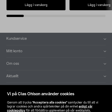
Lägg i varukorg
Lägg i varukorg
Sidfot
Kundservice
Mitt konto
Om oss
Aktuellt
Våra bolag
Vi på Clas Ohlson använder cookies
Hitta butik
Genom att trycka
”Acceptera alla cookies”
samtycker du till att vi
lagrar cookies och andra spårtekniker på din enhet
enligt vår
cookiepolicy
för att förbättra upplevelsen på vår webbplats,