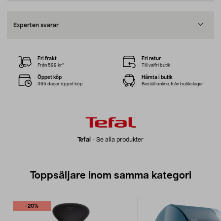
Experten svarar
Fri frakt
Fri retur
Från 599 kr*
Till valfri butik
Öppet köp
Hämta i butik
365 dagar öppet köp
Beställ online, från butikslager
Tefal
-
Se alla produkter
Toppsäljare inom samma kategori
-20%