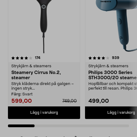
4.0 av 5 stjärnor
recensioner
4.0 av 5 stjärnor
recension
174
939
Strykjärn & steamers
Strykjärn & steamers
Steamery Cirrus No.2,
Philips 3000 Series
steamer
STH3000/20 steame
Stryk kläderna direkt på galgen –
Hopfällbar och kompakt 
ingen stryk...
perfekt till resan. Philips
Series STH3000...
Färg:
Svart
599,00
499,00
749,00
Lägg i varukorg
Lägg i varukorg