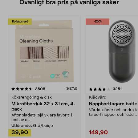
Ovanligt bra pris på vanliga saker
Kolla priset
-25%
4.0av 5 stjärnor
recensioner
4.5av 5 stjärnor
recensio
3808
3251
(9,97/st)
Köksrengöring & disk
Klädvård
Mikrofiberduk 32 x 31 cm, 4-
Noppborttagare batter
pack
Vårda kläder och andra tex
ta bort noppor och ludd.
Aftonbladets "självklara favorit” i
Noppborttagaren fräs...
test av d...
Utförande:
Grå/beige
39,90
149,90